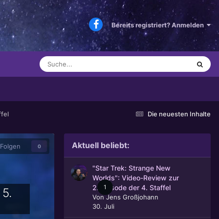
Bereits registriert? Anmelden
fel
Die neuesten Inhalte
Aktuell beliebt:
Folgen
0
"Star Trek: Strange New
Worlds": Video-Review zur
1
2. Episode der 4. Staffel
 5.
Von
Jens Großjohann
30. Juli