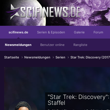
...mit lebenden, probiotischen Joghurt-Kulturen!
scifinews.de
Serien & Episoden
Galerie
Forum
Newsmeldungen
Benutzer online
Rangliste
Startseite
Newsmeldungen
Serien
Star Trek: Discovery (201
"Star Trek: Discovery"
Staffel