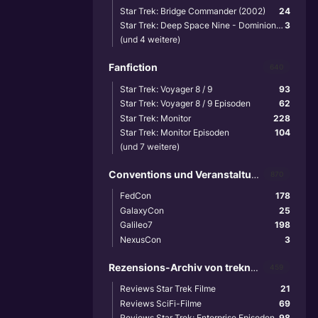
Star Trek: Bridge Commander (2002)
24
Star Trek: Deep Space Nine - Dominion Wars (2001)
3
(und 4 weitere)
Fanfiction
640
Star Trek: Voyager 8 / 9
93
Star Trek: Voyager 8 / 9 Episoden
62
Star Trek: Monitor
228
Star Trek: Monitor Episoden
104
(und 7 weitere)
Conventions und Veranstaltungen
870
FedCon
178
GalaxyCon
25
Galileo7
198
NexusCon
3
Rezensions-Archiv von treknews.de
459
Reviews Star Trek Filme
21
Reviews SciFi-Filme
69
Reviews Star Trek: Enterprise Episoden
98