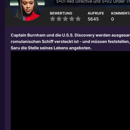
5x01 Red Directive und 5x02 Under T
BEWERTUNG
AUFRUFE
KOMMENT
5645
0
Captain Burnham und die U.S.S. Discovery werden ausgesand
romulanischen Schiff versteckt ist - und müssen feststellen
Saru die Stelle seines Lebens angeboten.