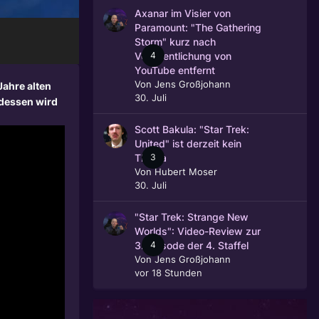
Axanar im Visier von
Paramount: "The Gathering
Storm" kurz nach
4
Veröffentlichung von
YouTube entfernt
Von
Jens Großjohann
Jahre alten
30. Juli
ddessen wird
Scott Bakula: "Star Trek:
United" ist derzeit kein
3
Thema
Von
Hubert Moser
30. Juli
"Star Trek: Strange New
Worlds": Video-Review zur
4
3. Episode der 4. Staffel
Von
Jens Großjohann
vor 18 Stunden