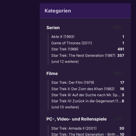
Kategorien
Serien
6220
Akte X (1993)
1
Game of Thrones (2011)
1
Star Trek (1966)
491
Star Trek: The Next Generation (1987)
357
(und 12 weitere)
Filme
3867
Star Trek: Der Film (1979)
17
Star Trek II: Der Zorn des Khan (1982)
16
Star Trek III: Auf der Suche nach Mr. Spock (1984)
3
Star Trek IV: Zurück in die Gegenwart (1986)
8
(und 10 weitere)
PC-, Video- und Rollenspiele
1102
Star Trek: Armada II (2001)
30
Star Trek: The Next Generation - Birth of the Federation (1999)
10