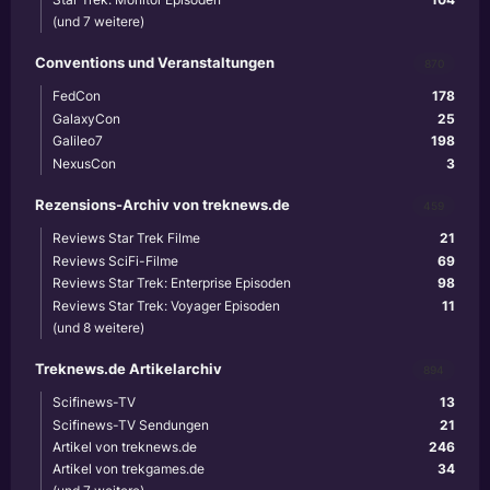
(und 7 weitere)
Conventions und Veranstaltungen
870
FedCon
178
GalaxyCon
25
Galileo7
198
NexusCon
3
Rezensions-Archiv von treknews.de
459
Reviews Star Trek Filme
21
Reviews SciFi-Filme
69
Reviews Star Trek: Enterprise Episoden
98
Reviews Star Trek: Voyager Episoden
11
(und 8 weitere)
Treknews.de Artikelarchiv
894
Scifinews-TV
13
Scifinews-TV Sendungen
21
Artikel von treknews.de
246
Artikel von trekgames.de
34