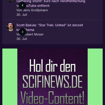
Gathering Storm" kurz nach Veröffentlichung
4
von YouTube entfernt
Von
Jens Großjohann
30. Juli
Scott Bakula: "Star Trek: United" ist derzeit
kein Thema
3
Von
Hubert Moser
30. Juli