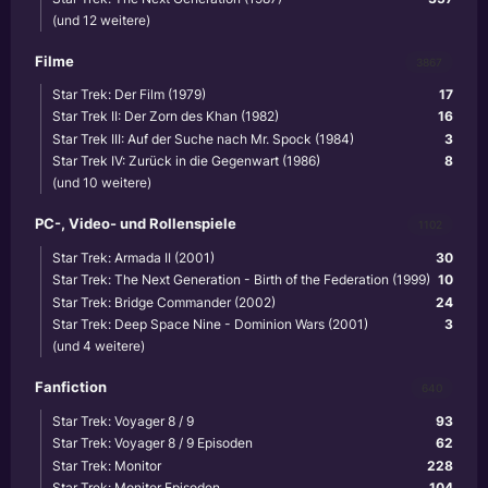
(und 12 weitere)
Filme
3867
Star Trek: Der Film (1979)
17
Star Trek II: Der Zorn des Khan (1982)
16
Star Trek III: Auf der Suche nach Mr. Spock (1984)
3
Star Trek IV: Zurück in die Gegenwart (1986)
8
(und 10 weitere)
PC-, Video- und Rollenspiele
1102
Star Trek: Armada II (2001)
30
Star Trek: The Next Generation - Birth of the Federation (1999)
10
Star Trek: Bridge Commander (2002)
24
Star Trek: Deep Space Nine - Dominion Wars (2001)
3
(und 4 weitere)
Fanfiction
640
Star Trek: Voyager 8 / 9
93
Star Trek: Voyager 8 / 9 Episoden
62
Star Trek: Monitor
228
Star Trek: Monitor Episoden
104