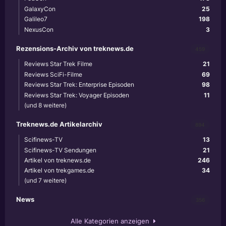
GalaxyCon
25
Galileo7
198
NexusCon
3
Rezensions-Archiv von treknews.de
459
Reviews Star Trek Filme
21
Reviews SciFi-Filme
69
Reviews Star Trek: Enterprise Episoden
98
Reviews Star Trek: Voyager Episoden
11
(und 8 weitere)
Treknews.de Artikelarchiv
894
Scifinews-TV
13
Scifinews-TV Sendungen
21
Artikel von treknews.de
246
Artikel von trekgames.de
34
(und 7 weitere)
News
356
Alle Kategorien anzeigen