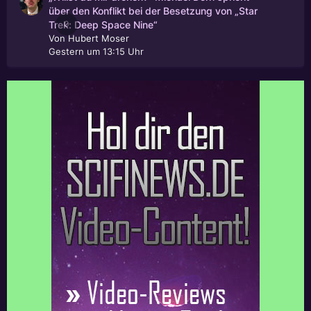
über den Konflikt bei der Besetzung von „Star
0
Trek: Deep Space Nine“
Von
Hubert Moser
Gestern um 13:15 Uhr