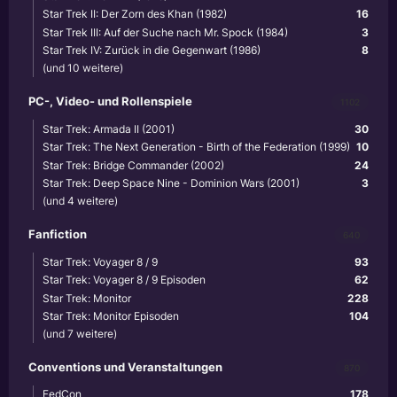
Star Trek II: Der Zorn des Khan (1982)
16
Star Trek III: Auf der Suche nach Mr. Spock (1984)
3
Star Trek IV: Zurück in die Gegenwart (1986)
8
(und 10 weitere)
PC-, Video- und Rollenspiele
1102
Star Trek: Armada II (2001)
30
Star Trek: The Next Generation - Birth of the Federation (1999)
10
Star Trek: Bridge Commander (2002)
24
Star Trek: Deep Space Nine - Dominion Wars (2001)
3
(und 4 weitere)
Fanfiction
640
Star Trek: Voyager 8 / 9
93
Star Trek: Voyager 8 / 9 Episoden
62
Star Trek: Monitor
228
Star Trek: Monitor Episoden
104
(und 7 weitere)
Conventions und Veranstaltungen
870
FedCon
178