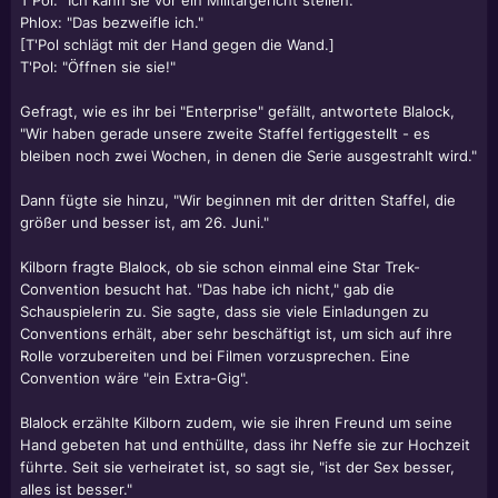
T'Pol: "Ich kann sie vor ein Militärgericht stellen."
Phlox: "Das bezweifle ich."
[T'Pol schlägt mit der Hand gegen die Wand.]
T'Pol: "Öffnen sie sie!"
Gefragt, wie es ihr bei "Enterprise" gefällt, antwortete Blalock,
"Wir haben gerade unsere zweite Staffel fertiggestellt - es
bleiben noch zwei Wochen, in denen die Serie ausgestrahlt wird."
Dann fügte sie hinzu, "Wir beginnen mit der dritten Staffel, die
größer und besser ist, am 26. Juni."
Kilborn fragte Blalock, ob sie schon einmal eine Star Trek-
Convention besucht hat. "Das habe ich nicht," gab die
Schauspielerin zu. Sie sagte, dass sie viele Einladungen zu
Conventions erhält, aber sehr beschäftigt ist, um sich auf ihre
Rolle vorzubereiten und bei Filmen vorzusprechen. Eine
Convention wäre "ein Extra-Gig".
Blalock erzählte Kilborn zudem, wie sie ihren Freund um seine
Hand gebeten hat und enthüllte, dass ihr Neffe sie zur Hochzeit
führte. Seit sie verheiratet ist, so sagt sie, "ist der Sex besser,
alles ist besser."