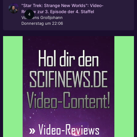
"Star Trek: Strange New Worlds": Video-
Review zur 3. Episode der 4. Staffel
4
Von
Jens Großjohann
Donnerstag um 22:06