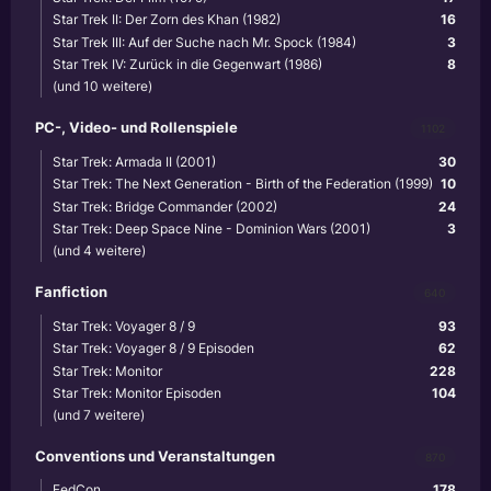
Star Trek II: Der Zorn des Khan (1982)
16
Star Trek III: Auf der Suche nach Mr. Spock (1984)
3
Star Trek IV: Zurück in die Gegenwart (1986)
8
(und 10 weitere)
PC-, Video- und Rollenspiele
1102
Star Trek: Armada II (2001)
30
Star Trek: The Next Generation - Birth of the Federation (1999)
10
Star Trek: Bridge Commander (2002)
24
Star Trek: Deep Space Nine - Dominion Wars (2001)
3
(und 4 weitere)
Fanfiction
640
Star Trek: Voyager 8 / 9
93
Star Trek: Voyager 8 / 9 Episoden
62
Star Trek: Monitor
228
Star Trek: Monitor Episoden
104
(und 7 weitere)
Conventions und Veranstaltungen
870
FedCon
178