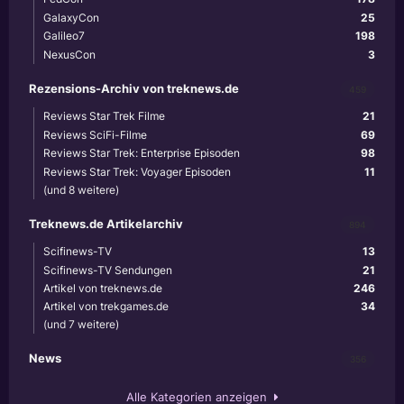
GalaxyCon
25
Galileo7
198
NexusCon
3
Rezensions-Archiv von treknews.de
459
Reviews Star Trek Filme
21
Reviews SciFi-Filme
69
Reviews Star Trek: Enterprise Episoden
98
Reviews Star Trek: Voyager Episoden
11
(und 8 weitere)
Treknews.de Artikelarchiv
894
Scifinews-TV
13
Scifinews-TV Sendungen
21
Artikel von treknews.de
246
Artikel von trekgames.de
34
(und 7 weitere)
News
356
Alle Kategorien anzeigen