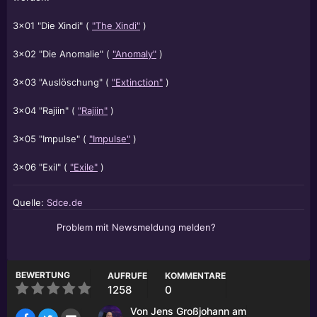
3x01 "Die Xindi" (
"The Xindi"
)
3x02 "Die Anomalie" (
"Anomaly"
)
3x03 "Auslöschung" (
"Extinction"
)
3x04 "Rajiin" (
"Rajiin"
)
3x05 "Impulse" (
"Impulse"
)
3x06 "Exil" (
"Exile"
)
Quelle:
Sdce.de
Problem mit Newsmeldung melden?
BEWERTUNG
AUFRUFE
KOMMENTARE
1258
0
Von
Jens Großjohann
am