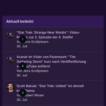
Aktuell beliebt:
"Star Trek: Strange New Worlds": Video-
Review zur 2. Episode der 4. Staffel
1
Von
Jens Großjohann
30. Juli
Axanar im Visier von Paramount: "The
Gathering Storm" kurz nach Veröffentlichung
4
von YouTube entfernt
Von
Jens Großjohann
30. Juli
Scott Bakula: "Star Trek: United" ist derzeit
kein Thema
3
Von
Hubert Moser
30. Juli