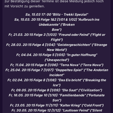
zur Bestätigung dieser Termine ist diese Meldung jedoch noch
mit Vorsicht zu genießen.
Sa, 15.03 17: 00 "Blitz - Trekki Spezial"
Sa, 15.03. 20:15 Folge 1&2 [1/01 & 1/02] "Aufbruch ins
Unbekannte" ("Broken
Bow")
Fr, 21.03. 20:15 Folge 3 [1/03]: "Freund oder Feind" ("Fight or
Flight")
Fr, 28.03. 20:15 Folge 4 [1/04]: "Geistergeschichten" ("Strange
New World")
Fr, 04.04. 20:15 Folge 5 [1/05]: "In guter Hoffnung"
("Unexpected")
Fr, 11.04. 20:15 Folge 6 [1/06]: "Terra Nova" ("Terra Nova")
Fr, 25.04. 20:15 Folge 7 [1/07]: "Doppeltes Spiel" ("The Andorian
Incident"
Fr, 02.04. 20:15 Folge 8 [1/08]: "Das Eis bricht" ("Breaking the
Ice")
Fr, 09.05. 20:15 Folge 9 [1/09]: "Die Saat" ("Civilization")
Fr, 16.05. 20:15 Folge 10 [1/10]: "Familienbande" ("Fortunate
Son")
Fr, 23.05. 20:15 Folge 11 [1/11]: "Kalter Krieg" ("Cold Front")
Fr, 30.05. 20:15 Folge 12 [1/12]: "Lautloser Feind" ("Silent