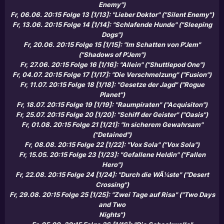
Enemy")
Fr, 06.06. 20:15 Folge 13 [1/13]: "Lieber Doktor" ("Silent Enemy")
Fr, 13.06. 20:15 Folge 14 [1/14]: "Schlafende Hunde" ("Sleeping
Dogs")
Fr, 20.06. 20:15 Folge 15 [1/15]: "Im Schatten von P'Jem"
("Shadows of P'Jem")
Fr, 27.06. 20:15 Folge 16 [1/16]: "Allein" ("Shuttlepod One")
Fr, 04.07. 20:15 Folge 17 [1/17]: "Die Verschmelzung" ("Fusion")
Fr, 11.07. 20:15 Folge 18 [1/18]: "Gesetze der Jagd" ("Rogue
Planet")
Fr, 18.07. 20:15 Folge 19 [1/19]: "Raumpiraten" ("Acquisiton")
Fr, 25.07. 20:15 Folge 20 [1/20]: "Schiff der Geister" ("Oasis")
Fr, 01.08. 20:15 Folge 21 [1/21]: "In sicherem Gewahrsam"
("Detained")
Fr, 08.08. 20:15 Folge 22 [1/22]: "Vox Sola" ("Vox Sola")
Fr, 15.05. 20:15 Folge 23 [1/23]: "Gefallene Heldin" ("Fallen
Hero")
Fr, 22.08. 20:15 Folge 24 [1/24]: "Durch die WÃ¼ste" ("Desert
Crossing")
Fr, 29.08. 20:15 Folge 25 [1/25]: "Zwei Tage auf Risa" ("Two Days
and Two
Nights")