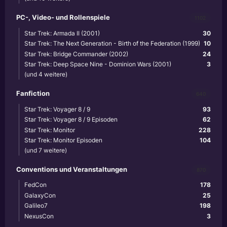
PC-, Video- und Rollenspiele
1102
Star Trek: Armada II (2001)
30
Star Trek: The Next Generation - Birth of the Federation (1999)
10
Star Trek: Bridge Commander (2002)
24
Star Trek: Deep Space Nine - Dominion Wars (2001)
3
(und 4 weitere)
Fanfiction
640
Star Trek: Voyager 8 / 9
93
Star Trek: Voyager 8 / 9 Episoden
62
Star Trek: Monitor
228
Star Trek: Monitor Episoden
104
(und 7 weitere)
Conventions und Veranstaltungen
870
FedCon
178
GalaxyCon
25
Galileo7
198
NexusCon
3