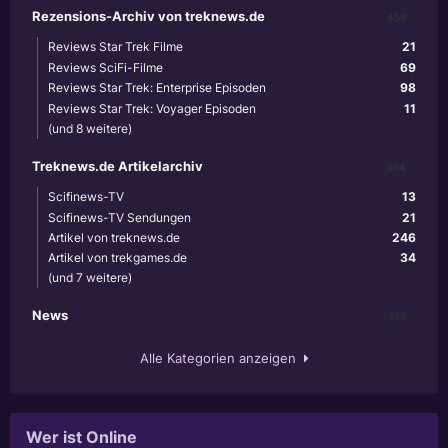
Rezensions-Archiv von treknews.de
459
Reviews Star Trek Filme
21
Reviews SciFi-Filme
69
Reviews Star Trek: Enterprise Episoden
98
Reviews Star Trek: Voyager Episoden
11
(und 8 weitere)
Treknews.de Artikelarchiv
894
Scifinews-TV
13
Scifinews-TV Sendungen
21
Artikel von treknews.de
246
Artikel von trekgames.de
34
(und 7 weitere)
News
356
Alle Kategorien anzeigen
Wer ist Online