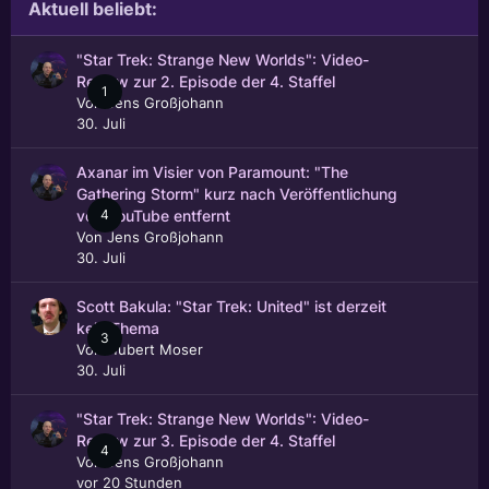
Aktuell beliebt:
"Star Trek: Strange New Worlds": Video-
Review zur 2. Episode der 4. Staffel
1
Von
Jens Großjohann
30. Juli
Axanar im Visier von Paramount: "The
Gathering Storm" kurz nach Veröffentlichung
4
von YouTube entfernt
Von
Jens Großjohann
30. Juli
Scott Bakula: "Star Trek: United" ist derzeit
kein Thema
3
Von
Hubert Moser
30. Juli
"Star Trek: Strange New Worlds": Video-
Review zur 3. Episode der 4. Staffel
4
Von
Jens Großjohann
vor 20 Stunden