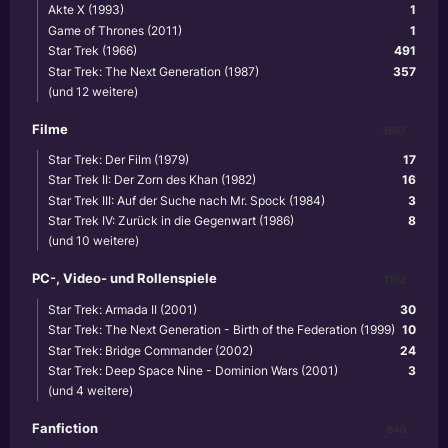
Akte X (1993)
1
Game of Thrones (2011)
1
Star Trek (1966)
491
Star Trek: The Next Generation (1987)
357
(und 12 weitere)
Filme
3867
Star Trek: Der Film (1979)
17
Star Trek II: Der Zorn des Khan (1982)
16
Star Trek III: Auf der Suche nach Mr. Spock (1984)
3
Star Trek IV: Zurück in die Gegenwart (1986)
8
(und 10 weitere)
PC-, Video- und Rollenspiele
1102
Star Trek: Armada II (2001)
30
Star Trek: The Next Generation - Birth of the Federation (1999)
10
Star Trek: Bridge Commander (2002)
24
Star Trek: Deep Space Nine - Dominion Wars (2001)
3
(und 4 weitere)
Fanfiction
640