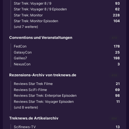
Star Trek: Voyager 8 / 9
93
Star Trek: Voyager 8 / 9 Episoden
62
Star Trek: Monitor
228
Star Trek: Monitor Episoden
104
(und 7 weitere)
Conventions und Veranstaltungen
870
FedCon
178
GalaxyCon
25
Galileo7
198
NexusCon
3
Rezensions-Archiv von treknews.de
459
Reviews Star Trek Filme
21
Reviews SciFi-Filme
69
Reviews Star Trek: Enterprise Episoden
98
Reviews Star Trek: Voyager Episoden
11
(und 8 weitere)
Treknews.de Artikelarchiv
894
Scifinews-TV
13