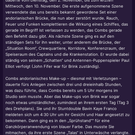
dauerte vom Dienstag, den 2. November, bis zum letzten
Mittwoch, den 10. November. Die erste aufgenommene Szene
verwendete das uns bereits bekannt gewordene Set einer
andorianischen Brücke, die nun aber zerstört wurde. Rauch,
Feuer und Funken komplettieren die Wirkung eines Schiffes, das
gerade im Begriff ist verlassen zu werden, das Combs gerade
den Befehlt dazu gibt. Als nächste Szene ging es auf den
ständigen Sets für ihn weiter, unter anderem die Brücke, der
„Situation Room“, Crewquartiere, Korridore, Konferenzraum, der
Speiseraum des Captains und die Krankenstation. Er wurde dabei
ständig von seinem „Schatten“ und Antennen-Puppenspieler Paul
Elliot verfolgt (John Fifer war für Brink zuständig).
Combs andorianisches Make-up – diesmal mit Verletzungen –
dauerte fürs Anlegen zwischen drei und dreieinhalb Stunden,
was dazu führte, dass Combs bereits um 5 Uhr morgens im
Studio sein musste. Aber das Make-ups von Brink war sogar
noch etwas umständlicher, zumindest an ihrem ersten Tag (Tag 3
des Drehplans). Sie und ihr Stuntdouble Bavin Kaye Franco
meldeten sich um 4:30 Uhr um ihr Gesicht und Haar angesetzt zu
bekommen. Dann ging es in den „Sprühstand““ für eine
Ganzkörperanwendung von blauer Farbe. Das musste Sie
mitmachen, da ihre erste Szene „Talas“ in Unterwäsche verlangte.