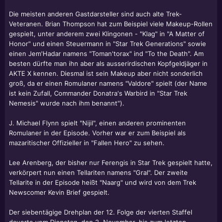
Die meisten anderen Gastdarsteller sind auch alte Trek-
Veteranen. Brian Thompson hat zum Beispiel viele Makeup-Rollen
gespielt, unter anderem zwei Klingonen - "Klag" in "A Matter of
Honor" und einen Steuermann in "Star Trek Generations" sowie
einen Jem'Hadar namens "Toman'torax" ind "To the Death". Am
besten dürfte man ihn aber als ausserirdischen Kopfgeldjäger in
AKTE X kennen. Diesmal ist sein Makeup aber nicht sonderlich
groß, da er einen Romulaner namens "Valdore" spielt (der Name
ist kein Zufall, Commander Donatra's Warbird in "Star Trek
Nemesis" wurde nach ihm benannt").
J. Michael Flynn spielt "Nijil", einen anderen prominenten
Romulaner in der Episode. Vorher war er zum Beispiel als
mazaritischer Offizieller in "Fallen Hero" zu sehen.
Lee Arenberg, der bisher nur Ferengis in Star Trek gespielt hatte,
verkörpert nun einen Tellariten namens "Gral". Der zweite
Tellarite in der Episode heißt "Naarg" und wird von dem Trek
Newscomer Kevin Brief gespielt.
Der siebentägige Drehplan der 12. Folge der vierten Staffel