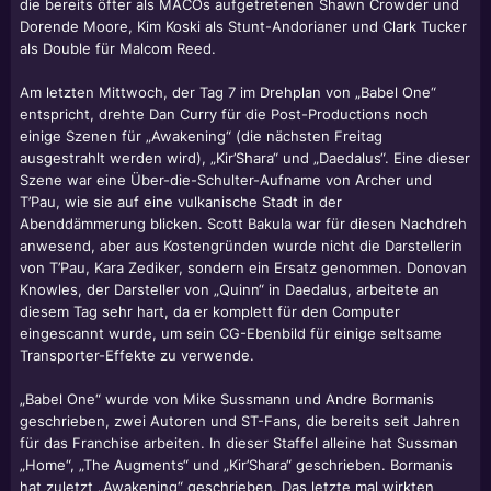
die bereits öfter als MACOs aufgetretenen Shawn Crowder und
Dorende Moore, Kim Koski als Stunt-Andorianer und Clark Tucker
als Double für Malcom Reed.
Am letzten Mittwoch, der Tag 7 im Drehplan von „Babel One“
entspricht, drehte
Dan Curry
für die Post-Productions noch
einige Szenen für „Awakening“ (die nächsten Freitag
ausgestrahlt werden wird), „Kir’Shara“ und „Daedalus“. Eine dieser
Szene war eine Über-die-Schulter-Aufname von Archer und
T’Pau, wie sie auf eine vulkanische Stadt in der
Abenddämmerung blicken.
Scott Bakula
war für diesen Nachdreh
anwesend, aber aus Kostengründen wurde nicht die Darstellerin
von T’Pau, Kara Zediker, sondern ein Ersatz genommen. Donovan
Knowles, der Darsteller von „Quinn“ in Daedalus, arbeitete an
diesem Tag sehr hart, da er komplett für den Computer
eingescannt wurde, um sein CG-Ebenbild für einige seltsame
Transporter-Effekte zu verwende.
„Babel One“ wurde von Mike Sussmann und
Andre Bormanis
geschrieben, zwei Autoren und ST-Fans, die bereits seit Jahren
für das Franchise arbeiten. In dieser Staffel alleine hat Sussman
„Home“, „The Augments“ und „Kir’Shara“ geschrieben. Bormanis
hat zuletzt „Awakening“ geschrieben. Das letzte mal wirkten