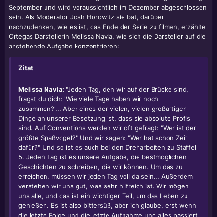
in Staffel 4.
September und wird voraussichtlich im Dezember abgeschlossen
sein. Als Moderator Josh Horowitz sie bat, darüber
nachzudenken, wie es ist, das Ende der Serie zu filmen, erzählte
Ortegas Darstellerin Melissa Navia, wie sich die Darsteller auf die
anstehende Aufgabe konzentrieren:
Zitat
Melissa Navia:
"Jeden Tag, den wir auf der Brücke sind,
fragst du dich: 'Wie viele Tage haben wir noch
zusammen?'... Aber eines der vielen, vielen großartigen
Dinge an unserer Besetzung ist, dass sie absolute Profis
sind. Auf Conventions werden wir oft gefragt: "Wer ist der
größte Spaßvogel?" Und wir sagen: "Wer hat schon Zeit
dafür?" Und so ist es auch bei den Dreharbeiten zu Staffel
5. Jeden Tag ist es unsere Aufgabe, die bestmöglichen
Geschichten zu schreiben, die wir können. Um das zu
erreichen, müssen wir jeden Tag voll da sein... Außerdem
verstehen wir uns gut, was sehr hilfreich ist. Wir mögen
uns alle, und das ist ein wichtiger Teil, um das Leben zu
genießen. Es ist also bittersüß, aber ich glaube, erst wenn
die letzte Folge und die letzte Aufnahme und alles passiert,