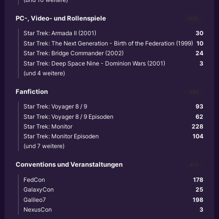
PC-, Video- und Rollenspiele
1102
Star Trek: Armada II (2001)
30
Star Trek: The Next Generation - Birth of the Federation (1999)
10
Star Trek: Bridge Commander (2002)
24
Star Trek: Deep Space Nine - Dominion Wars (2001)
3
(und 4 weitere)
Fanfiction
640
Star Trek: Voyager 8 / 9
93
Star Trek: Voyager 8 / 9 Episoden
62
Star Trek: Monitor
228
Star Trek: Monitor Episoden
104
(und 7 weitere)
Conventions und Veranstaltungen
870
FedCon
178
GalaxyCon
25
Galileo7
198
NexusCon
3