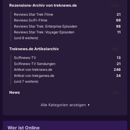
Rezensions-Archiv von treknews.de
459
Reviews Star Trek Filme
21
Reviews SciFi-Filme
69
Reviews Star Trek: Enterprise Episoden
98
Reviews Star Trek: Voyager Episoden
11
(und 8 weitere)
Treknews.de Artikelarchiv
894
Scifinews-TV
13
Scifinews-TV Sendungen
21
Artikel von treknews.de
246
Artikel von trekgames.de
34
(und 7 weitere)
News
356
Alle Kategorien anzeigen
Wer ist Online