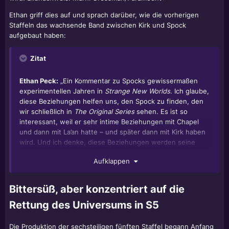
Ethan griff dies auf und sprach darüber, wie die vorherigen
Staffeln das wachsende Band zwischen Kirk und Spock
aufgebaut haben:
Zitat
Ethan Peck:
„Ein Kommentar zu Spocks gewissermaßen
experimentellen Jahren in
Strange New Worlds
. Ich glaube,
diese Beziehungen helfen uns, den Spock zu finden, den
wir schließlich in
The Original Series
sehen. Es ist so
interessant, weil er sehr intime Beziehungen mit Chapel
und dann mit La’an hatte – und später dann mit Kirk haben
wird. Und ich denke, diese Beziehungen werden seine
Beziehung zu Kirk auf wirklich interessante Weise prägen.
Aufklappen
Wenn sie sich treffen, gibt es so etwas wie eine sofortige
Verbindung – eine Art platonisches Verliebtsein, wie ich es
gerne nenne. Und ich freue mich sehr darauf zu sehen, wie
Bittersüß, aber konzentriert auf die
Paul seinen Witz und seinen Charme in diese Figur
Rettung des Universums in S5
einbringt und uns als Spock und Kirk näher
zusammenbringt. [sarkastisch] Hoffentlich sehen wir davon
mehr. Ich weiß nicht, ob wir das tun werden, aber vielleicht
Die Produktion der sechsteiligen fünften Staffel begann Anfang