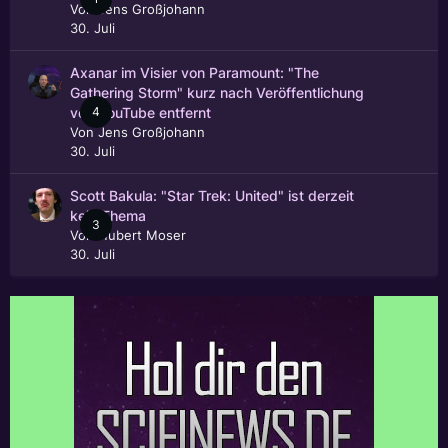
Von
Jens Großjohann
30. Juli
Axanar im Visier von Paramount: "The
Gathering Storm" kurz nach Veröffentlichung
4
von YouTube entfernt
Von
Jens Großjohann
30. Juli
Scott Bakula: "Star Trek: United" ist derzeit
kein Thema
3
Von
Hubert Moser
30. Juli