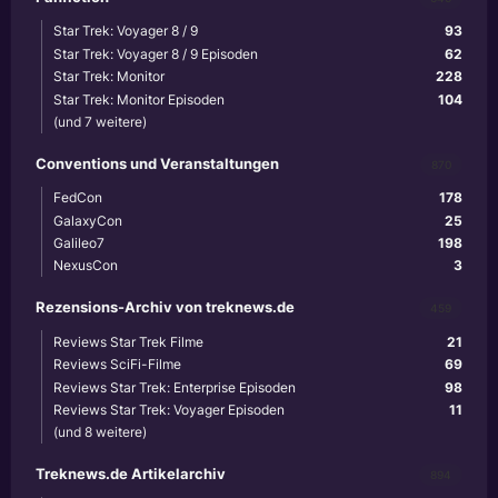
Star Trek: Voyager 8 / 9
93
Star Trek: Voyager 8 / 9 Episoden
62
Star Trek: Monitor
228
Star Trek: Monitor Episoden
104
(und 7 weitere)
Conventions und Veranstaltungen
870
FedCon
178
GalaxyCon
25
Galileo7
198
NexusCon
3
Rezensions-Archiv von treknews.de
459
Reviews Star Trek Filme
21
Reviews SciFi-Filme
69
Reviews Star Trek: Enterprise Episoden
98
Reviews Star Trek: Voyager Episoden
11
(und 8 weitere)
Treknews.de Artikelarchiv
894