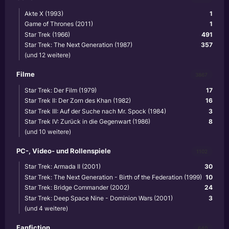
Akte X (1993)
1
Game of Thrones (2011)
1
Star Trek (1966)
491
Star Trek: The Next Generation (1987)
357
(und 12 weitere)
Filme
3867
Star Trek: Der Film (1979)
17
Star Trek II: Der Zorn des Khan (1982)
16
Star Trek III: Auf der Suche nach Mr. Spock (1984)
3
Star Trek IV: Zurück in die Gegenwart (1986)
8
(und 10 weitere)
PC-, Video- und Rollenspiele
1102
Star Trek: Armada II (2001)
30
Star Trek: The Next Generation - Birth of the Federation (1999)
10
Star Trek: Bridge Commander (2002)
24
Star Trek: Deep Space Nine - Dominion Wars (2001)
3
(und 4 weitere)
Fanfiction
640