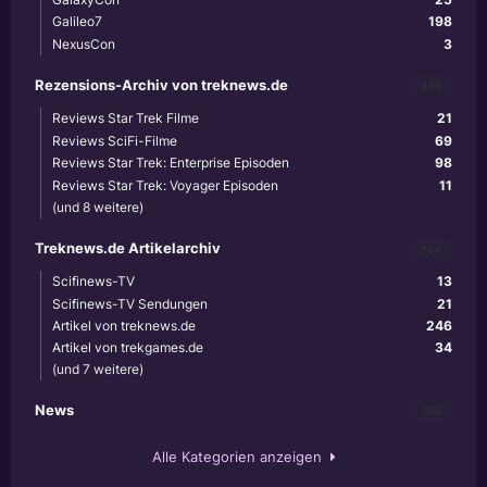
Galileo7
198
NexusCon
3
Rezensions-Archiv von treknews.de
459
Reviews Star Trek Filme
21
Reviews SciFi-Filme
69
Reviews Star Trek: Enterprise Episoden
98
Reviews Star Trek: Voyager Episoden
11
(und 8 weitere)
Treknews.de Artikelarchiv
894
Scifinews-TV
13
Scifinews-TV Sendungen
21
Artikel von treknews.de
246
Artikel von trekgames.de
34
(und 7 weitere)
News
356
Alle Kategorien anzeigen