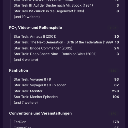
Star Trek III: Auf der Suche nach Mr. Spock (1984)
3
Star Trek IV: Zurück in die Gegenwart (1986)
8
(und 10 weitere)
PC-, Video- und Rollenspiele
1102
Star Trek: Armada II (2001)
30
Star Trek: The Next Generation - Birth of the Federation (1999)
10
Star Trek: Bridge Commander (2002)
24
Star Trek: Deep Space Nine - Dominion Wars (2001)
3
(und 4 weitere)
Fanfiction
640
Star Trek: Voyager 8 / 9
93
Star Trek: Voyager 8 / 9 Episoden
62
Star Trek: Monitor
228
Star Trek: Monitor Episoden
104
(und 7 weitere)
Conventions und Veranstaltungen
870
FedCon
178
GalaxyCon
25