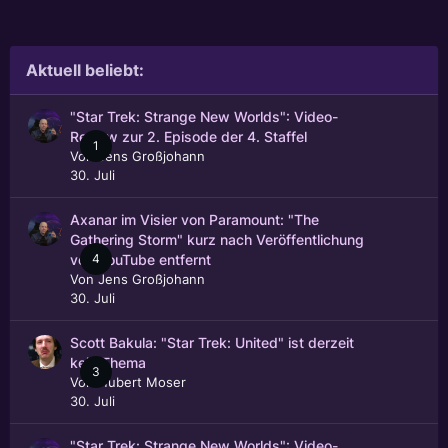
Aktuell beliebt:
"Star Trek: Strange New Worlds": Video-
Review zur 2. Episode der 4. Staffel
1
Von
Jens Großjohann
30. Juli
Axanar im Visier von Paramount: "The
Gathering Storm" kurz nach Veröffentlichung
4
von YouTube entfernt
Von
Jens Großjohann
30. Juli
Scott Bakula: "Star Trek: United" ist derzeit
kein Thema
3
Von
Hubert Moser
30. Juli
"Star Trek: Strange New Worlds": Video-