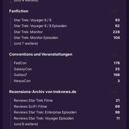
(und 4 weitere)
Fanfiction
640
Star Trek: Voyager 8 / 9
93
Star Trek: Voyager 8 / 9 Episoden
62
Star Trek: Monitor
228
Star Trek: Monitor Episoden
104
(und 7 weitere)
Conventions und Veranstaltungen
870
FedCon
178
GalaxyCon
25
Galileo7
198
NexusCon
3
Rezensions-Archiv von treknews.de
459
Reviews Star Trek Filme
21
Reviews SciFi-Filme
69
Reviews Star Trek: Enterprise Episoden
98
Reviews Star Trek: Voyager Episoden
11
(und 8 weitere)