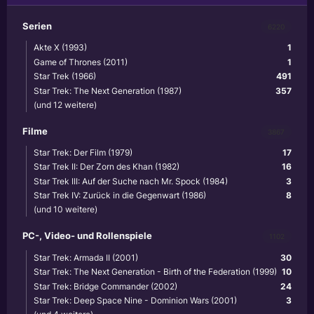
Serien
6220
Akte X (1993)
1
Game of Thrones (2011)
1
Star Trek (1966)
491
Star Trek: The Next Generation (1987)
357
(und 12 weitere)
Filme
3867
Star Trek: Der Film (1979)
17
Star Trek II: Der Zorn des Khan (1982)
16
Star Trek III: Auf der Suche nach Mr. Spock (1984)
3
Star Trek IV: Zurück in die Gegenwart (1986)
8
(und 10 weitere)
PC-, Video- und Rollenspiele
1102
Star Trek: Armada II (2001)
30
Star Trek: The Next Generation - Birth of the Federation (1999)
10
Star Trek: Bridge Commander (2002)
24
Star Trek: Deep Space Nine - Dominion Wars (2001)
3