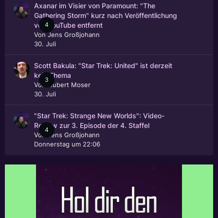
Axanar im Visier von Paramount: "The
Gathering Storm" kurz nach Veröffentlichung
4
von YouTube entfernt
Von
Jens Großjohann
30. Juli
Scott Bakula: "Star Trek: United" ist derzeit
kein Thema
3
Von
Hubert Moser
30. Juli
"Star Trek: Strange New Worlds": Video-
Review zur 3. Episode der 4. Staffel
4
Von
Jens Großjohann
Donnerstag um 22:06