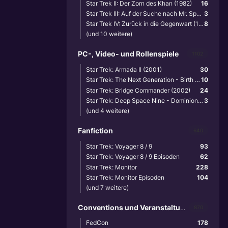
Star Trek II: Der Zorn des Khan (1982)
16
Star Trek III: Auf der Suche nach Mr. Spock (1984)
3
Star Trek IV: Zurück in die Gegenwart (1986)
8
(und 10 weitere)
PC-, Video- und Rollenspiele
1102
Star Trek: Armada II (2001)
30
Star Trek: The Next Generation - Birth of the Federation (1999)
10
Star Trek: Bridge Commander (2002)
24
Star Trek: Deep Space Nine - Dominion Wars (2001)
3
(und 4 weitere)
Fanfiction
640
Star Trek: Voyager 8 / 9
93
Star Trek: Voyager 8 / 9 Episoden
62
Star Trek: Monitor
228
Star Trek: Monitor Episoden
104
(und 7 weitere)
Conventions und Veranstaltungen
870
FedCon
178