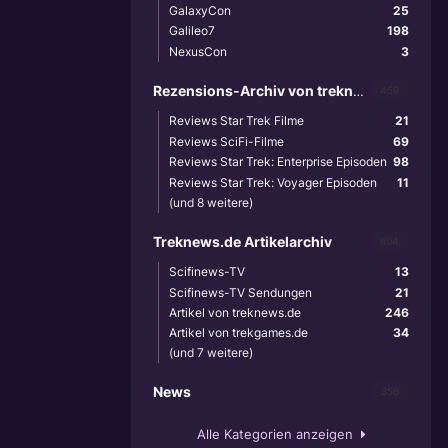
GalaxyCon
25
Galileo7
198
NexusCon
3
Rezensions-Archiv von treknews.de
459
Reviews Star Trek Filme
21
Reviews SciFi-Filme
69
Reviews Star Trek: Enterprise Episoden
98
Reviews Star Trek: Voyager Episoden
11
(und 8 weitere)
Treknews.de Artikelarchiv
894
Scifinews-TV
13
Scifinews-TV Sendungen
21
Artikel von treknews.de
246
Artikel von trekgames.de
34
(und 7 weitere)
News
356
Alle Kategorien anzeigen