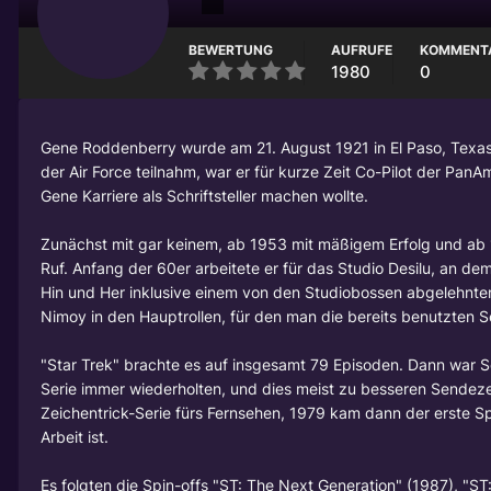
BEWERTUNG
AUFRUFE
KOMMENT
1980
0
Gene Roddenberry
wurde am 21. August 1921 in El Paso, Texa
der Air Force teilnahm, war er für kurze Zeit Co-Pilot der Pan
Gene Karriere als Schriftsteller machen wollte.
Zunächst mit gar keinem, ab 1953 mit mäßigem Erfolg und ab 19
Ruf. Anfang der 60er arbeitete er für das Studio Desilu, an d
Hin und Her inklusive einem von den Studiobossen abgelehntem
Nimoy
in den Hauptrollen, für den man die bereits benutzten 
"Star Trek" brachte es auf insgesamt 79 Episoden. Dann war Sc
Serie immer wiederholten, und dies meist zu besseren Sendeze
Zeichentrick-Serie fürs Fernsehen, 1979 kam dann der erste Spi
Arbeit ist.
Es folgten die Spin-offs "ST: The Next Generation" (1987), "S