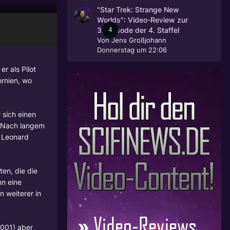
"Star Trek: Strange New
Worlds": Video-Review zur
4
3. Episode der 4. Staffel
Von
Jens Großjohann
Donnerstag um 22:06
r als Pilot
ornien, wo
 sich einen
n. Nach langem
d
Leonard
en, die die
nn eine
n weiterer in
2001) aber