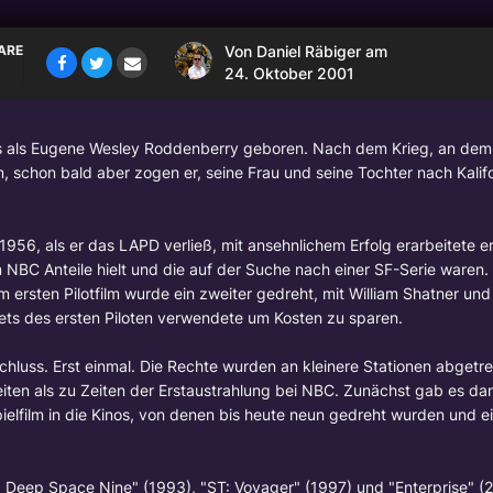
ARE
Von
Daniel Räbiger
am
24. Oktober 2001
s als Eugene Wesley Roddenberry geboren. Nach dem Krieg, an dem e
Am, schon bald aber zogen er, seine Frau und seine Tochter nach Kalif
56, als er das LAPD verließ, mit ansehnlichem Erfolg erarbeitete er
em NBC Anteile hielt und die auf der Suche nach einer SF-Serie ware
 ersten Pilotfilm wurde ein zweiter gedreht, mit
William Shatner
un
Sets des ersten Piloten verwendete um Kosten zu sparen.
hluss. Erst einmal. Die Rechte wurden an kleinere Stationen abgetret
iten als zu Zeiten der Erstaustrahlung bei NBC. Zunächst gab es da
elfilm in die Kinos, von denen bis heute neun gedreht wurden und ei
T: Deep Space Nine" (1993), "ST: Voyager" (1997) und "Enterprise" (