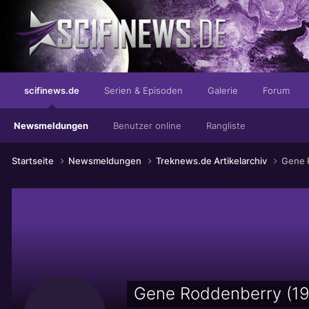
Die entgültige Ausprägung von mächtig.
scifinews.de
Serien & Episoden
Galerie
Forum
Newsmeldungen
Benutzer online
Rangliste
Startseite
Newsmeldungen
Treknews.de Artikelarchiv
Gene 
Gene Roddenberry (19