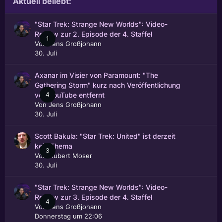
Aktuell beliebt:
"Star Trek: Strange New Worlds": Video-
Review zur 2. Episode der 4. Staffel
1
Von
Jens Großjohann
30. Juli
Axanar im Visier von Paramount: "The
Gathering Storm" kurz nach Veröffentlichung
4
von YouTube entfernt
Von
Jens Großjohann
30. Juli
Scott Bakula: "Star Trek: United" ist derzeit
kein Thema
3
Von
Hubert Moser
30. Juli
"Star Trek: Strange New Worlds": Video-
Review zur 3. Episode der 4. Staffel
4
Von
Jens Großjohann
Donnerstag um 22:06