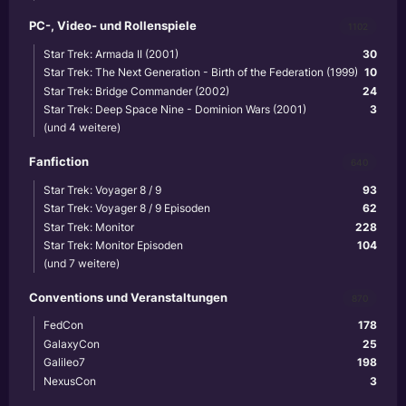
PC-, Video- und Rollenspiele
1102
Star Trek: Armada II (2001)
30
Star Trek: The Next Generation - Birth of the Federation (1999)
10
Star Trek: Bridge Commander (2002)
24
Star Trek: Deep Space Nine - Dominion Wars (2001)
3
(und 4 weitere)
Fanfiction
640
Star Trek: Voyager 8 / 9
93
Star Trek: Voyager 8 / 9 Episoden
62
Star Trek: Monitor
228
Star Trek: Monitor Episoden
104
(und 7 weitere)
Conventions und Veranstaltungen
870
FedCon
178
GalaxyCon
25
Galileo7
198
NexusCon
3