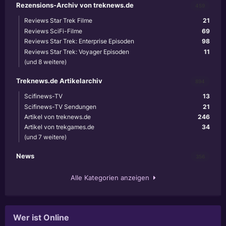
Rezensions-Archiv von treknews.de
459
Reviews Star Trek Filme
21
Reviews SciFi-Filme
69
Reviews Star Trek: Enterprise Episoden
98
Reviews Star Trek: Voyager Episoden
11
(und 8 weitere)
Treknews.de Artikelarchiv
894
Scifinews-TV
13
Scifinews-TV Sendungen
21
Artikel von treknews.de
246
Artikel von trekgames.de
34
(und 7 weitere)
News
356
Alle Kategorien anzeigen
Wer ist Online