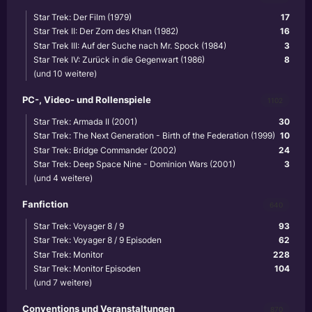
Star Trek: Der Film (1979)
17
Star Trek II: Der Zorn des Khan (1982)
16
Star Trek III: Auf der Suche nach Mr. Spock (1984)
3
Star Trek IV: Zurück in die Gegenwart (1986)
8
(und 10 weitere)
PC-, Video- und Rollenspiele
1102
Star Trek: Armada II (2001)
30
Star Trek: The Next Generation - Birth of the Federation (1999)
10
Star Trek: Bridge Commander (2002)
24
Star Trek: Deep Space Nine - Dominion Wars (2001)
3
(und 4 weitere)
Fanfiction
640
Star Trek: Voyager 8 / 9
93
Star Trek: Voyager 8 / 9 Episoden
62
Star Trek: Monitor
228
Star Trek: Monitor Episoden
104
(und 7 weitere)
Conventions und Veranstaltungen
870