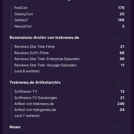
FedCon
178
GalaxyCon
25
Galileo7
198
NexusCon
3
Rezensions-Archiv von treknews.de
459
Reviews Star Trek Filme
21
Reviews SciFi-Filme
69
Reviews Star Trek: Enterprise Episoden
98
Reviews Star Trek: Voyager Episoden
11
(und 8 weitere)
Treknews.de Artikelarchiv
894
Scifinews-TV
13
Scifinews-TV Sendungen
21
Artikel von treknews.de
246
Artikel von trekgames.de
34
(und 7 weitere)
News
356