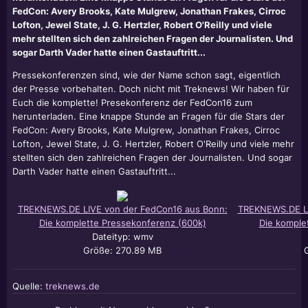
FedCon: Avery Brooks, Kate Mulgrew, Jonathan Frakes, Cirroc
Lofton, Jewel State, J. G. Hertzler, Robert O'Reilly und viele
mehr stellten sich den zahlreichen Fragen der Journalisten. Und
sogar Darth Vader hatte einen Gastauftritt...
Pressekonferenzen sind, wie der Name schon sagt, eigentlich
der Presse vorbehalten. Doch nicht mit Treknews! Wir haben für
Euch die komplette! Presekonferenz der FedCon16 zum
herunterladen. Eine knappe Stunde an Fragen für die Stars der
FedCon:
Avery Brooks
,
Kate Mulgrew
,
Jonathan Frakes
,
Cirroc
Lofton
, Jewel State, J. G.
Hertzler
,
Robert O'Reilly
und viele mehr
stellten sich den zahlreichen Fragen der Journalisten. Und sogar
Darth Vader hatte einen Gastauftritt...
TREKNEWS.DE LIVE von der FedCon16 aus Bonn:
TREKNEWS.DE LI
Die komplette Pressekonferenz (600k)
Die komple
Dateityp: wmv
Größe: 270.89 MB
Quelle:
treknews.de