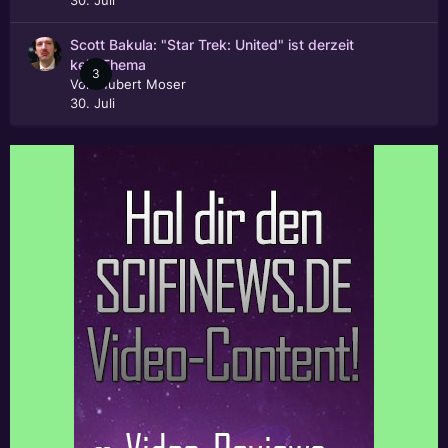
Scott Bakula: "Star Trek: United" ist derzeit
kein Thema
3
Von
Hubert Moser
30. Juli