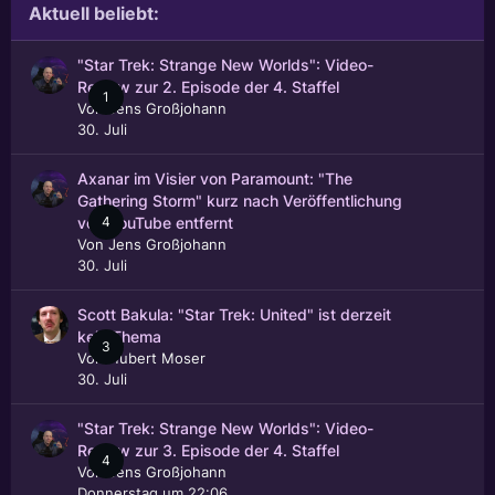
Aktuell beliebt:
"Star Trek: Strange New Worlds": Video-
Review zur 2. Episode der 4. Staffel
1
Von
Jens Großjohann
30. Juli
Axanar im Visier von Paramount: "The
Gathering Storm" kurz nach Veröffentlichung
4
von YouTube entfernt
Von
Jens Großjohann
30. Juli
Scott Bakula: "Star Trek: United" ist derzeit
kein Thema
3
Von
Hubert Moser
30. Juli
"Star Trek: Strange New Worlds": Video-
Review zur 3. Episode der 4. Staffel
4
Von
Jens Großjohann
Donnerstag um 22:06