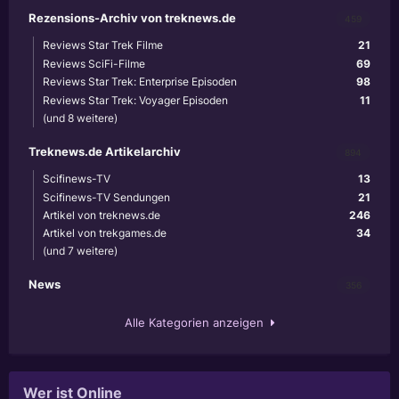
Rezensions-Archiv von treknews.de
459
Reviews Star Trek Filme
21
Reviews SciFi-Filme
69
Reviews Star Trek: Enterprise Episoden
98
Reviews Star Trek: Voyager Episoden
11
(und 8 weitere)
Treknews.de Artikelarchiv
894
Scifinews-TV
13
Scifinews-TV Sendungen
21
Artikel von treknews.de
246
Artikel von trekgames.de
34
(und 7 weitere)
News
356
Alle Kategorien anzeigen
Wer ist Online