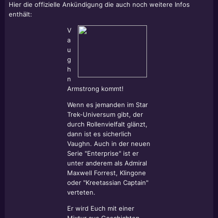
Hier die offizielle Ankündigung die auch noch weitere Infos
enthält:
V
a
u
g
h
n
Armstrong kommt!
Wenn es jemanden im Star
Trek-Universum gibt, der
durch Rollenvielfalt glänzt,
dann ist es sicherlich
Vaughn. Auch in der neuen
Serie "Enterprise" ist er
unter anderem als Admiral
Maxwell Forrest, Klingone
oder "Kreetassian Captain"
verteten.
Er wird Euch mit einer