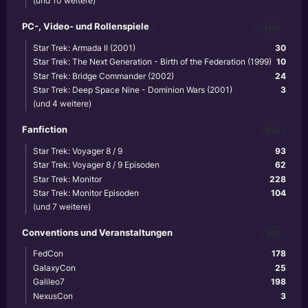
(und 10 weitere)
PC-, Video- und Rollenspiele
1102
Star Trek: Armada II (2001)
30
Star Trek: The Next Generation - Birth of the Federation (1999)
10
Star Trek: Bridge Commander (2002)
24
Star Trek: Deep Space Nine - Dominion Wars (2001)
3
(und 4 weitere)
Fanfiction
640
Star Trek: Voyager 8 / 9
93
Star Trek: Voyager 8 / 9 Episoden
62
Star Trek: Monitor
228
Star Trek: Monitor Episoden
104
(und 7 weitere)
Conventions und Veranstaltungen
870
FedCon
178
GalaxyCon
25
Galileo7
198
NexusCon
3