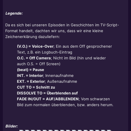
Legende:
Da es sich bei unseren Episoden in Geschichten im TV-Script-
Format handelt, dachten wir uns, dass wir eine kleine
Zeichenerklärung dazuliefern:
(V.O.) = Voice-Over
; Ein aus dem Off gesprochener
Text, z.B. ein Logbuch-Eintrag
O.C. = Off Camera
; Nicht im Bild (hin und wieder
auch O.S. = Off Screen)
(beat) = Pause
INT. = Interior
; Innenaufnahme
EXT. = Exterior
; Außenaufnahme
CUT TO = Schnitt zu
DISSOLVE TO = Überblenden auf
FADE IN/OUT = AUF/ABBLENDEN
; Vom schwarzen
Bild zum normalen überblenden, bzw. anders herum.
Bilder: