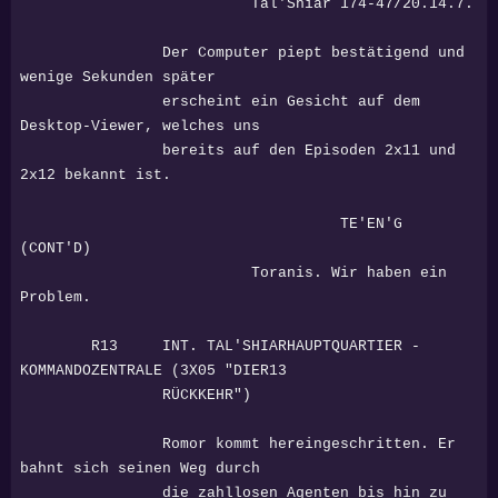
Tal'Shiar 174-47/20.14.7.
Der Computer piept bestätigend und
wenige Sekunden später
erscheint ein Gesicht auf dem
Desktop-Viewer, welches uns
bereits auf den Episoden 2x11 und
2x12 bekannt ist.
TE'EN'G
(CONT'D)
Toranis. Wir haben ein
Problem.
R13 INT. TAL'SHIARHAUPTQUARTIER -
KOMMANDOZENTRALE (3X05 "DIER13
RÜCKKEHR")
Romor kommt hereingeschritten. Er
bahnt sich seinen Weg durch
die zahllosen Agenten bis hin zu