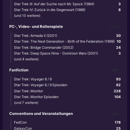
Star Trek III: Auf der Suche nach Mr. Spock (1984)
3
Star Trek IV: Zurück in die Gegenwart (1986)
8
(und 10 weitere)
PC-, Video- und Rollenspiele
1102
Star Trek: Armada II (2001)
30
Star Trek: The Next Generation - Birth of the Federation (1999)
10
Star Trek: Bridge Commander (2002)
24
Star Trek: Deep Space Nine - Dominion Wars (2001)
3
(und 4 weitere)
Fanfiction
640
Star Trek: Voyager 8 / 9
93
Star Trek: Voyager 8 / 9 Episoden
62
Star Trek: Monitor
228
Star Trek: Monitor Episoden
104
(und 7 weitere)
Conventions und Veranstaltungen
870
FedCon
178
GalaxyCon
25