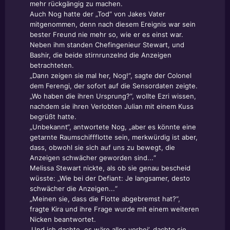
mehr rückgängig zu machen.
Auch Nog hatte der „Tod“ von Jakes Vater
mitgenommen, denn nach diesem Ereignis war sein
bester Freund nie mehr so, wie er es einst war.
Neben ihm standen Chefingenieur Stewart, und
Bashir, die beide stirnrunzelnd die Anzeigen
betrachteten.
„Dann zeigen sie mal her, Nog!“, sagte der Colonel
dem Ferengi, der sofort auf die Sensordaten zeigte.
„Wo haben die ihren Ursprung?“, wollte Ezri wissen,
nachdem sie ihren Verlobten Julian mit einem Kuss
begrüßt hatte.
„Unbekannt“, antwortete Nog, „aber es könnte eine
getarnte Raumschiffflotte sein, merkwürdig ist aber,
dass, obwohl sie sich auf uns zu bewegt, die
Anzeigen schwächer geworden sind...“
Melissa Stewart nickte, als ob sie genau bescheid
wüsste: „Wie bei der Defiant: Je langsamer, desto
schwächer die Anzeigen...“
„Meinen sie, dass die Flotte abgebremst hat?“,
fragte Kira und ihre Frage wurde mit einem weiteren
Nicken beantwortet.
‚Und ich dachte, es wäre alles vorbei’, dachte sie.