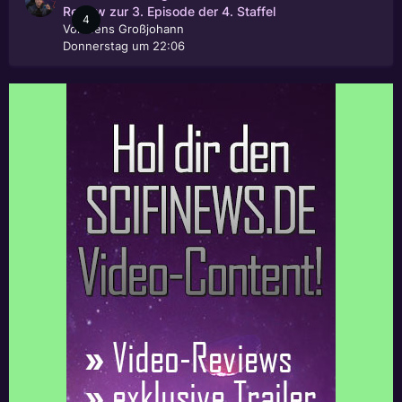
Review zur 3. Episode der 4. Staffel
4
Von
Jens Großjohann
Donnerstag um 22:06