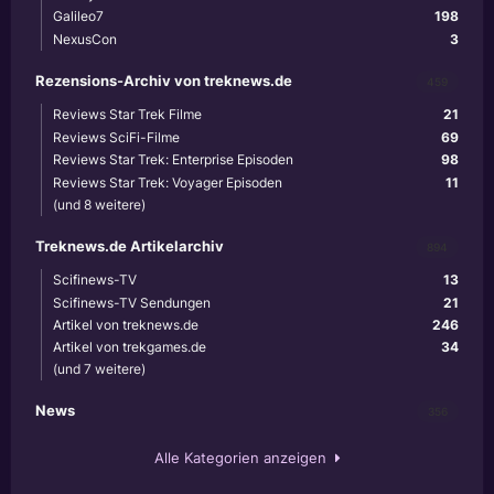
Galileo7
198
NexusCon
3
Rezensions-Archiv von treknews.de
459
Reviews Star Trek Filme
21
Reviews SciFi-Filme
69
Reviews Star Trek: Enterprise Episoden
98
Reviews Star Trek: Voyager Episoden
11
(und 8 weitere)
Treknews.de Artikelarchiv
894
Scifinews-TV
13
Scifinews-TV Sendungen
21
Artikel von treknews.de
246
Artikel von trekgames.de
34
(und 7 weitere)
News
356
Alle Kategorien anzeigen