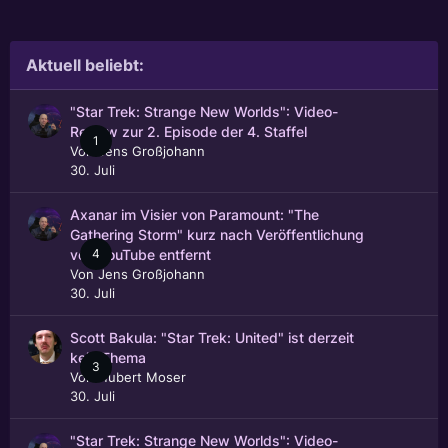
Aktuell beliebt:
"Star Trek: Strange New Worlds": Video-
Review zur 2. Episode der 4. Staffel
1
Von
Jens Großjohann
30. Juli
Axanar im Visier von Paramount: "The
Gathering Storm" kurz nach Veröffentlichung
4
von YouTube entfernt
Von
Jens Großjohann
30. Juli
Scott Bakula: "Star Trek: United" ist derzeit
kein Thema
3
Von
Hubert Moser
30. Juli
"Star Trek: Strange New Worlds": Video-