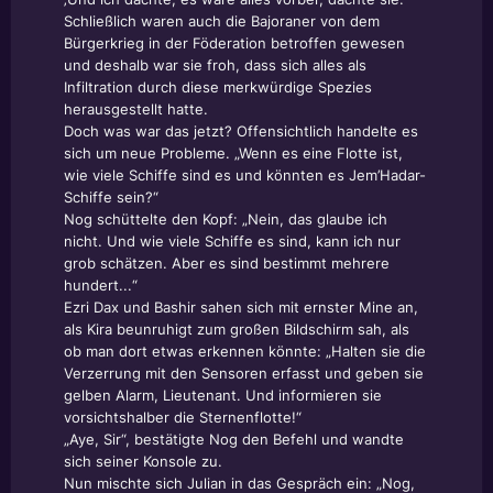
Schließlich waren auch die Bajoraner von dem
Bürgerkrieg in der Föderation betroffen gewesen
und deshalb war sie froh, dass sich alles als
Infiltration durch diese merkwürdige Spezies
herausgestellt hatte.
Doch was war das jetzt? Offensichtlich handelte es
sich um neue Probleme. „Wenn es eine Flotte ist,
wie viele Schiffe sind es und könnten es Jem’Hadar-
Schiffe sein?“
Nog schüttelte den Kopf: „Nein, das glaube ich
nicht. Und wie viele Schiffe es sind, kann ich nur
grob schätzen. Aber es sind bestimmt mehrere
hundert...“
Ezri Dax und Bashir sahen sich mit ernster Mine an,
als Kira beunruhigt zum großen Bildschirm sah, als
ob man dort etwas erkennen könnte: „Halten sie die
Verzerrung mit den Sensoren erfasst und geben sie
gelben Alarm, Lieutenant. Und informieren sie
vorsichtshalber die Sternenflotte!“
„Aye, Sir“, bestätigte Nog den Befehl und wandte
sich seiner Konsole zu.
Nun mischte sich Julian in das Gespräch ein: „Nog,