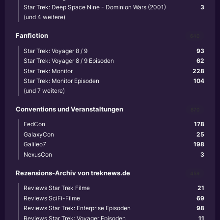
Star Trek: Deep Space Nine - Dominion Wars (2001)
3
(und 4 weitere)
Fanfiction
640
Star Trek: Voyager 8 / 9
93
Star Trek: Voyager 8 / 9 Episoden
62
Star Trek: Monitor
228
Star Trek: Monitor Episoden
104
(und 7 weitere)
Conventions und Veranstaltungen
870
FedCon
178
GalaxyCon
25
Galileo7
198
NexusCon
3
Rezensions-Archiv von treknews.de
459
Reviews Star Trek Filme
21
Reviews SciFi-Filme
69
Reviews Star Trek: Enterprise Episoden
98
Reviews Star Trek: Voyager Episoden
11