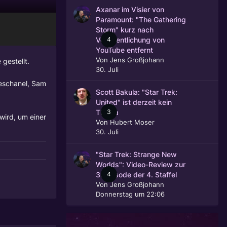
Axanar im Visier von
Paramount: "The Gathering
Storm" kurz nach
4
Veröffentlichung von
YouTube entfernt
Von
Jens Großjohann
gestellt.
30. Juli
eschanel, Sam
Scott Bakula: "Star Trek:
United" ist derzeit kein
3
Thema
wird, um einer
Von
Hubert Moser
30. Juli
"Star Trek: Strange New
Worlds": Video-Review zur
4
3. Episode der 4. Staffel
Von
Jens Großjohann
Donnerstag um 22:06