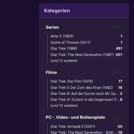
Kategorien
Serien
6220
Akte X (1993)
1
Game of Thrones (2011)
1
Star Trek (1966)
491
Star Trek: The Next Generation (1987)
357
(und 12 weitere)
Filme
3867
Star Trek: Der Film (1979)
17
Star Trek II: Der Zorn des Khan (1982)
16
Star Trek III: Auf der Suche nach Mr. Spock (1984)
3
Star Trek IV: Zurück in die Gegenwart (1986)
8
(und 10 weitere)
PC-, Video- und Rollenspiele
1102
Star Trek: Armada II (2001)
30
Star Trek: The Next Generation - Birth of the Federation (1999)
10