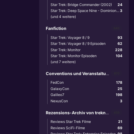
Star Trek: Bridge Commander (2002)
24
Star Trek: Deep Space Nine - Dominion Wars (2001)
3
(und 4 weitere)
Fanfiction
640
Star Trek: Voyager 8 / 9
93
Star Trek: Voyager 8 / 9 Episoden
62
Star Trek: Monitor
228
Star Trek: Monitor Episoden
104
(und 7 weitere)
Conventions und Veranstaltungen
870
FedCon
178
GalaxyCon
25
Galileo7
198
NexusCon
3
Rezensions-Archiv von treknews.de
459
Reviews Star Trek Filme
21
Reviews SciFi-Filme
69
Reviews Star Trek: Enterprise Episoden
98