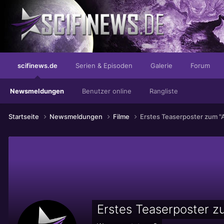
...und dann passiert Unglaubliches!
scifinews.de
Serien & Episoden
Galerie
Forum
Newsmeldungen
Benutzer online
Rangliste
Startseite
Newsmeldungen
Filme
Erstes Teaserposter zum "
Erstes Teaserposter z