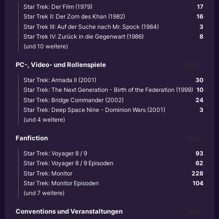
Star Trek: Der Film (1979)
17
Star Trek II: Der Zorn des Khan (1982)
16
Star Trek III: Auf der Suche nach Mr. Spock (1984)
3
Star Trek IV: Zurück in die Gegenwart (1986)
8
(und 10 weitere)
PC-, Video- und Rollenspiele
1102
Star Trek: Armada II (2001)
30
Star Trek: The Next Generation - Birth of the Federation (1999)
10
Star Trek: Bridge Commander (2002)
24
Star Trek: Deep Space Nine - Dominion Wars (2001)
3
(und 4 weitere)
Fanfiction
640
Star Trek: Voyager 8 / 9
93
Star Trek: Voyager 8 / 9 Episoden
62
Star Trek: Monitor
228
Star Trek: Monitor Episoden
104
(und 7 weitere)
Conventions und Veranstaltungen
870