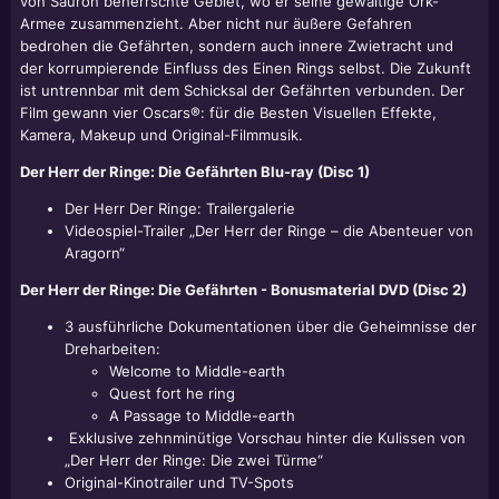
von Sauron beherrschte Gebiet, wo er seine gewaltige Ork-
Armee zusammenzieht. Aber nicht nur äußere Gefahren
bedrohen die Gefährten, sondern auch innere Zwietracht und
der korrumpierende Einfluss des Einen Rings selbst. Die Zukunft
ist untrennbar mit dem Schicksal der Gefährten verbunden. Der
Film gewann vier Oscars®: für die Besten Visuellen Effekte,
Kamera, Makeup und Original-Filmmusik.
Der Herr der Ringe: Die Gefährten Blu-ray (Disc 1)
Der Herr Der Ringe: Trailergalerie
Videospiel-Trailer „Der Herr der Ringe – die Abenteuer von
Aragorn“
Der Herr der Ringe: Die Gefährten - Bonusmaterial DVD (Disc 2)
3 ausführliche Dokumentationen über die Geheimnisse der
Dreharbeiten:
Welcome to Middle-earth
Quest fort he ring
A Passage to Middle-earth
Exklusive zehnminütige Vorschau hinter die Kulissen von
„Der Herr der Ringe: Die zwei Türme“
Original-Kinotrailer und TV-Spots