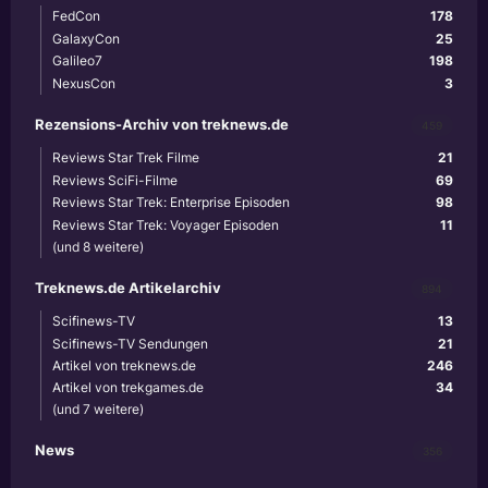
FedCon
178
GalaxyCon
25
Galileo7
198
NexusCon
3
Rezensions-Archiv von treknews.de
459
Reviews Star Trek Filme
21
Reviews SciFi-Filme
69
Reviews Star Trek: Enterprise Episoden
98
Reviews Star Trek: Voyager Episoden
11
(und 8 weitere)
Treknews.de Artikelarchiv
894
Scifinews-TV
13
Scifinews-TV Sendungen
21
Artikel von treknews.de
246
Artikel von trekgames.de
34
(und 7 weitere)
News
356