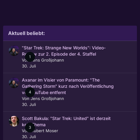
Aktuell beliebt:
"Star Trek: Strange New Worlds": Video-
Review zur 2. Episode der 4. Staffel
1
Von
Jens Großjohann
30. Juli
Axanar im Visier von Paramount: "The
Gathering Storm" kurz nach Veröffentlichung
4
von YouTube entfernt
Von
Jens Großjohann
30. Juli
Scott Bakula: "Star Trek: United" ist derzeit
kein Thema
3
Von
Hubert Moser
30. Juli