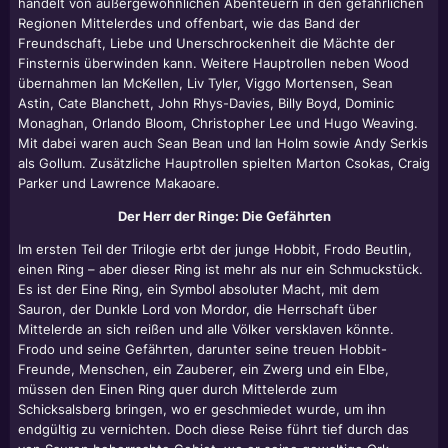
handelt von außergewöhnlichen Abenteuern in den gefährlichen
Regionen Mittelerdes und offenbart, wie das Band der
Freundschaft, Liebe und Unerschrockenheit die Mächte der
Finsternis überwinden kann. Weitere Hauptrollen neben Wood
übernahmen Ian McKellen, Liv Tyler, Viggo Mortensen, Sean
Astin, Cate Blanchett, John Rhys-Davies, Billy Boyd, Dominic
Monaghan, Orlando Bloom, Christopher Lee und Hugo Weaving.
Mit dabei waren auch Sean Bean und Ian Holm sowie Andy Serkis
als Gollum. Zusätzliche Hauptrollen spielten Marton Csokas, Craig
Parker und Lawrence Makaoare.
Der Herr der Ringe: Die Gefährten
Im ersten Teil der Trilogie erbt der junge Hobbit, Frodo Beutlin,
einen Ring – aber dieser Ring ist mehr als nur ein Schmuckstück.
Es ist der Eine Ring, ein Symbol absoluter Macht, mit dem
Sauron, der Dunkle Lord von Mordor, die Herrschaft über
Mittelerde an sich reißen und alle Völker versklaven könnte.
Frodo und seine Gefährten, darunter seine treuen Hobbit-
Freunde, Menschen, ein Zauberer, ein Zwerg und ein Elbe,
müssen den Einen Ring quer durch Mittelerde zum
Schicksalsberg bringen, wo er geschmiedet wurde, um ihn
endgültig zu vernichten. Doch diese Reise führt tief durch das