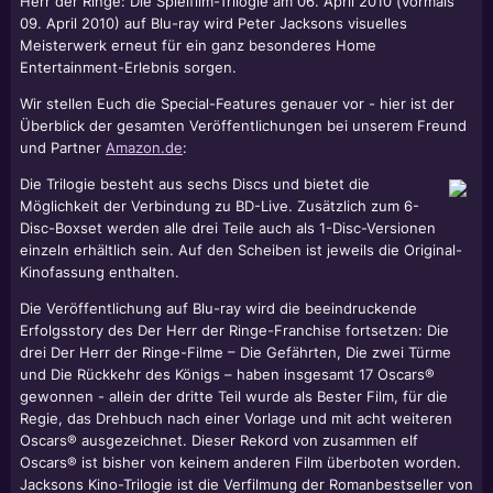
Herr der Ringe: Die Spielfilm-Trilogie am 06. April 2010 (vormals
09. April 2010) auf Blu-ray wird Peter Jacksons visuelles
Meisterwerk erneut für ein ganz besonderes Home
Entertainment-Erlebnis sorgen.
Wir stellen Euch die Special-Features genauer vor - hier ist der
Überblick der gesamten Veröffentlichungen bei unserem Freund
und Partner
Amazon.de
:
Die Trilogie besteht aus sechs Discs und bietet die
Möglichkeit der Verbindung zu BD-Live. Zusätzlich zum 6-
Disc-Boxset werden alle drei Teile auch als 1-Disc-Versionen
einzeln erhältlich sein. Auf den Scheiben ist jeweils die Original-
Kinofassung enthalten.
Die Veröffentlichung auf Blu-ray wird die beeindruckende
Erfolgsstory des Der Herr der Ringe-Franchise fortsetzen: Die
drei Der Herr der Ringe-Filme – Die Gefährten, Die zwei Türme
und Die Rückkehr des Königs – haben insgesamt 17 Oscars®
gewonnen - allein der dritte Teil wurde als Bester Film, für die
Regie, das Drehbuch nach einer Vorlage und mit acht weiteren
Oscars® ausgezeichnet. Dieser Rekord von zusammen elf
Oscars® ist bisher von keinem anderen Film überboten worden.
Jacksons Kino-Trilogie ist die Verfilmung der Romanbestseller von