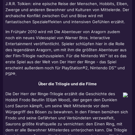
J.R.R. Tolkien: eine epische Reise der Menschen, Hobbits, Elben,
Zwerge und anderen Bewohner und Kulturen von Mittelerde. Der
archaische Konflikt zwischen Gut und Böse wird mit
fantastischen Spezialeffekten und intensiven Gefühlen erzählt.
Im Frühjahr 2010 wird mit Die Abenteuer von Aragorn zudem
noch ein neues Videospiel von Warner Bros. Interactive
Entertainment veröffentlicht. Spieler schlüpfen hier in die Rolle
des legendären Aragorn, um mit ihm die größten Abenteuer aus
der Film-Trilogie nachzuspielen. Für die Nintendo Wii™ ist es das
erste Spiel aus der Welt von Der Herr der Ringe - das Spiel
erscheint außerdem noch für PlayStation®2, Nintendo DS™ und
PSP®.
Über die Trilogie und die Filme
Die Der Herr der Ringe-Trilogie erzählt die Geschichte des
Hobbit Frodo Beutlin (Elijah Wood), der gegen den Dunklen
Lord Sauron kämpft, um seine Welt Mittelerde vor dem
Würgegriff des Bösen zu bewahren. In den Filmen bemühen sich
Frodo und seine Gefährten und Verbündeten verzweifelt,
Saurons größte Kraftquelle zu vernichten: den Einen Ring, mit
dem er alle Bewohner Mittelerdes unterjochen kann. Die Trilogie