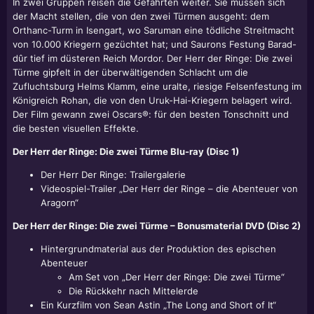
In zwei Gruppen reisen die Gefährten weiter. Sie müssen sich
der Macht stellen, die von den zwei Türmen ausgeht: dem
Orthanc-Turm in Isengart, wo Saruman eine tödliche Streitmacht
von 10.000 Kriegern gezüchtet hat; und Saurons Festung Barad-
dûr tief im düsteren Reich Mordor. Der Herr der Ringe: Die zwei
Türme gipfelt in der überwältigenden Schlacht um die
Zufluchtsburg Helms Klamm, eine uralte, riesige Felsenfestung im
Königreich Rohan, die von den Uruk-Hai-Kriegern belagert wird.
Der Film gewann zwei Oscars®: für den besten Tonschnitt und
die besten visuellen Effekte.
Der Herr der Ringe: Die zwei Türme Blu-ray (Disc 1)
Der Herr Der Ringe: Trailergalerie
Videospiel-Trailer „Der Herr der Ringe – die Abenteuer von
Aragorn“
Der Herr der Ringe: Die zwei Türme – Bonusmaterial DVD (Disc 2)
Hintergrundmaterial aus der Produktion des epischen
Abenteuer
Am Set von „Der Herr der Ringe: Die zwei Türme“
Die Rückkehr nach Mittelerde
Ein Kurzfilm von Sean Astin „The Long and Short of It“