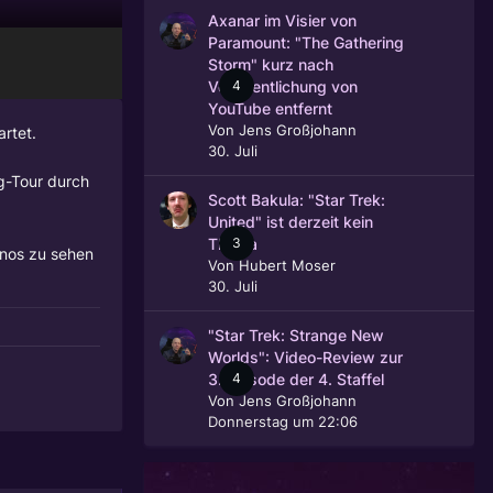
Axanar im Visier von
Paramount: "The Gathering
Storm" kurz nach
4
Veröffentlichung von
YouTube entfernt
Von
Jens Großjohann
artet.
30. Juli
g-Tour durch
Scott Bakula: "Star Trek:
United" ist derzeit kein
3
Thema
inos zu sehen
Von
Hubert Moser
30. Juli
"Star Trek: Strange New
Worlds": Video-Review zur
4
3. Episode der 4. Staffel
Von
Jens Großjohann
Donnerstag um 22:06