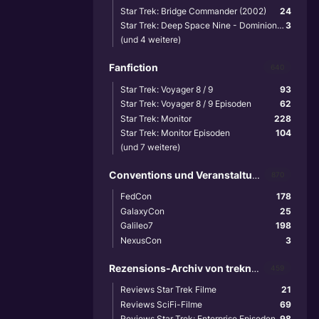
Star Trek: Bridge Commander (2002)
24
Star Trek: Deep Space Nine - Dominion Wars (2001)
3
(und 4 weitere)
Fanfiction
640
Star Trek: Voyager 8 / 9
93
Star Trek: Voyager 8 / 9 Episoden
62
Star Trek: Monitor
228
Star Trek: Monitor Episoden
104
(und 7 weitere)
Conventions und Veranstaltungen
870
FedCon
178
GalaxyCon
25
Galileo7
198
NexusCon
3
Rezensions-Archiv von treknews.de
459
Reviews Star Trek Filme
21
Reviews SciFi-Filme
69
Reviews Star Trek: Enterprise Episoden
98