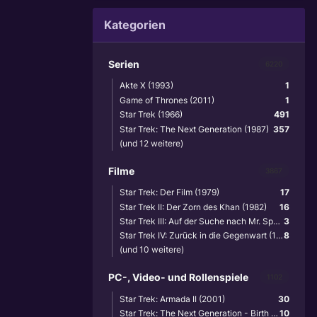
Kategorien
Serien
6220
Akte X (1993)
1
Game of Thrones (2011)
1
Star Trek (1966)
491
Star Trek: The Next Generation (1987)
357
(und 12 weitere)
Filme
3867
Star Trek: Der Film (1979)
17
Star Trek II: Der Zorn des Khan (1982)
16
Star Trek III: Auf der Suche nach Mr. Spock (1984)
3
Star Trek IV: Zurück in die Gegenwart (1986)
8
(und 10 weitere)
PC-, Video- und Rollenspiele
1102
Star Trek: Armada II (2001)
30
Star Trek: The Next Generation - Birth of the Federation (1999)
10