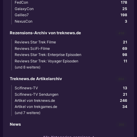
FedCon
178
GalaxyCon
25
Galileo7
198
NexusCon
3
Rezensions-Archiv von treknews.de
459
Reviews Star Trek Filme
21
Reviews SciFi-Filme
69
Reviews Star Trek: Enterprise Episoden
98
Reviews Star Trek: Voyager Episoden
11
(und 8 weitere)
Treknews.de Artikelarchiv
894
Scifinews-TV
13
Scifinews-TV Sendungen
21
Artikel von treknews.de
246
Artikel von trekgames.de
34
(und 7 weitere)
News
356