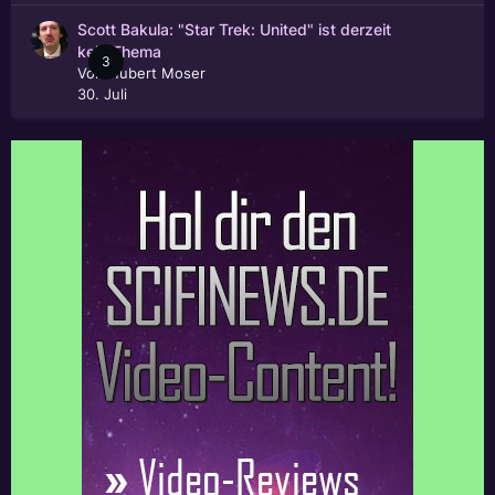
Scott Bakula: "Star Trek: United" ist derzeit
kein Thema
3
Von
Hubert Moser
30. Juli