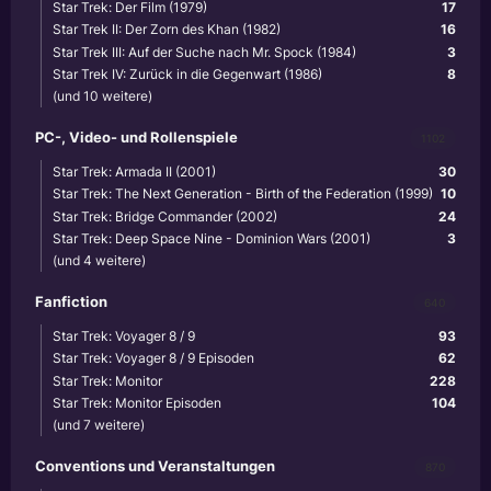
Star Trek: Der Film (1979)
17
Star Trek II: Der Zorn des Khan (1982)
16
Star Trek III: Auf der Suche nach Mr. Spock (1984)
3
Star Trek IV: Zurück in die Gegenwart (1986)
8
(und 10 weitere)
PC-, Video- und Rollenspiele
1102
Star Trek: Armada II (2001)
30
Star Trek: The Next Generation - Birth of the Federation (1999)
10
Star Trek: Bridge Commander (2002)
24
Star Trek: Deep Space Nine - Dominion Wars (2001)
3
(und 4 weitere)
Fanfiction
640
Star Trek: Voyager 8 / 9
93
Star Trek: Voyager 8 / 9 Episoden
62
Star Trek: Monitor
228
Star Trek: Monitor Episoden
104
(und 7 weitere)
Conventions und Veranstaltungen
870