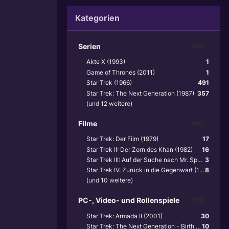
Kategorien
Serien
6220
Akte X (1993)
1
Game of Thrones (2011)
1
Star Trek (1966)
491
Star Trek: The Next Generation (1987)
357
(und 12 weitere)
Filme
3867
Star Trek: Der Film (1979)
17
Star Trek II: Der Zorn des Khan (1982)
16
Star Trek III: Auf der Suche nach Mr. Spock (1984)
3
Star Trek IV: Zurück in die Gegenwart (1986)
8
(und 10 weitere)
PC-, Video- und Rollenspiele
1102
Star Trek: Armada II (2001)
30
Star Trek: The Next Generation - Birth of the Federation (1999)
10