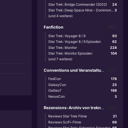
Star Trek: Bridge Commander (2002)
24
Star Trek: Deep Space Nine - Dominion Wars (2001)
3
(und 4 weitere)
Fanfiction
640
Star Trek: Voyager 8 / 9
93
Star Trek: Voyager 8 / 9 Episoden
62
Star Trek: Monitor
228
Star Trek: Monitor Episoden
104
(und 7 weitere)
Conventions und Veranstaltungen
870
FedCon
178
GalaxyCon
25
Galileo7
198
NexusCon
3
Rezensions-Archiv von treknews.de
459
Reviews Star Trek Filme
21
Reviews SciFi-Filme
69
Reviews Star Trek: Enterprise Episoden
98