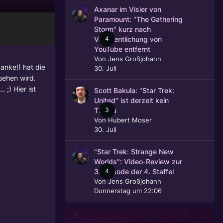
Axanar im Visier von
Paramount: "The Gathering
Storm" kurz nach
4
Veröffentlichung von
YouTube entfernt
Von
Jens Großjohann
anke!) hat die
30. Juli
sehen wird.
;) Hier ist
Scott Bakula: "Star Trek:
United" ist derzeit kein
3
Thema
Von
Hubert Moser
30. Juli
"Star Trek: Strange New
Worlds": Video-Review zur
4
3. Episode der 4. Staffel
Von
Jens Großjohann
Donnerstag um 22:06