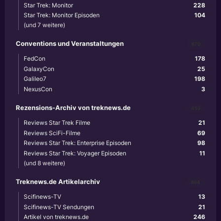
Star Trek: Monitor
228
Star Trek: Monitor Episoden
104
(und 7 weitere)
Conventions und Veranstaltungen
870
FedCon
178
GalaxyCon
25
Galileo7
198
NexusCon
3
Rezensions-Archiv von treknews.de
459
Reviews Star Trek Filme
21
Reviews SciFi-Filme
69
Reviews Star Trek: Enterprise Episoden
98
Reviews Star Trek: Voyager Episoden
11
(und 8 weitere)
Treknews.de Artikelarchiv
894
Scifinews-TV
13
Scifinews-TV Sendungen
21
Artikel von treknews.de
246