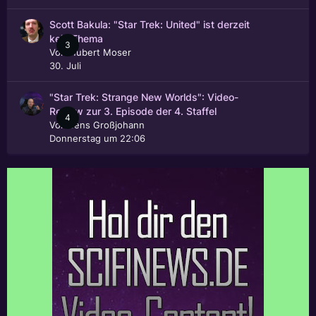
Scott Bakula: "Star Trek: United" ist derzeit
kein Thema
3
Von
Hubert Moser
30. Juli
"Star Trek: Strange New Worlds": Video-
Review zur 3. Episode der 4. Staffel
4
Von
Jens Großjohann
Donnerstag um 22:06