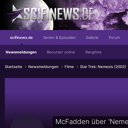
möchte von jetzt an nur noch Loretta genannt werden. Das ist ih
scifinews.de
Serien & Episoden
Galerie
Forum
Newsmeldungen
Benutzer online
Rangliste
Startseite
Newsmeldungen
Filme
Star Trek: Nemesis (2002)
McFadden über 'Nemes