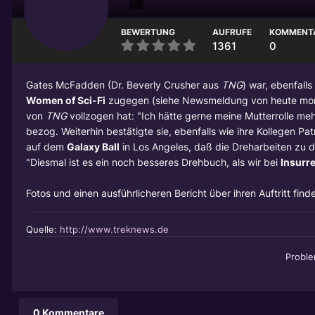
BEWERTUNG
AUFRUFE
KOMMENT
1361
0
Gates McFadden
(Dr. Beverly Crusher aus
TNG
) war, ebenfall
Women of Sci-Fi
zugegen (siehe Newsmeldung von heute morgen
von
TNG
vollzogen hat: "Ich hätte gerne meine Mutterrolle meh
bezog. Weiterhin bestätigte sie, ebenfalls wie ihre Kollegen
Pat
auf dem
Galaxy Ball
in Los Angeles, daß die Dreharbeiten zu
"Diesmal ist es ein noch besseres Drehbuch, als wir bei
Insurr
Fotos und einen ausführlicheren Bericht über ihren Auftritt finde
Quelle:
http://www.treknews.de
Probl
0 Kommentare