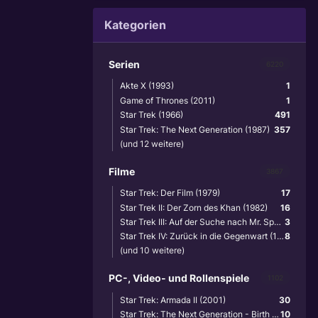
Kategorien
Serien
6220
Akte X (1993)
1
Game of Thrones (2011)
1
Star Trek (1966)
491
Star Trek: The Next Generation (1987)
357
(und 12 weitere)
Filme
3867
Star Trek: Der Film (1979)
17
Star Trek II: Der Zorn des Khan (1982)
16
Star Trek III: Auf der Suche nach Mr. Spock (1984)
3
Star Trek IV: Zurück in die Gegenwart (1986)
8
(und 10 weitere)
PC-, Video- und Rollenspiele
1102
Star Trek: Armada II (2001)
30
Star Trek: The Next Generation - Birth of the Federation (1999)
10