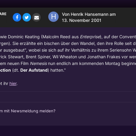
ARE
Von
Henrik Hansemann
am
13. November 2001
s wie
Dominic Keating
(Malcolm Reed aus
Enterprise
), auf der Conven
). Sie erzählte ein bischen über den Wandel, den ihre Rolle seit 
r ausgebaut", wobei sie sich auf ihr Verhältnis zu ihrem Seriensohn 
rick Stewart
,
Brent Spiner
,
Wil Wheaton
und
Jonathan Frakes
vor we
 dem neuen Film
Nemesis
nun endlich am kommenden Montag beginn
ection
(dt.
Der Aufstand
) hatten."
t ihr
hier
.
em mit Newsmeldung melden?