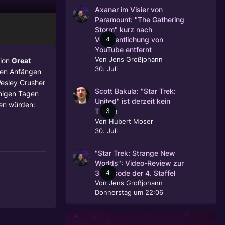
Axanar im Visier von
Paramount: "The Gathering
Storm" kurz nach
4
Veröffentlichung von
YouTube entfernt
Von
Jens Großjohann
tion
Great
30. Juli
den Anfängen
Wesley Crusher
Scott Bakula: "Star Trek:
nigen Tagen
United" ist derzeit kein
en würden:
3
Thema
Von
Hubert Moser
30. Juli
"Star Trek: Strange New
Worlds": Video-Review zur
4
3. Episode der 4. Staffel
Von
Jens Großjohann
Donnerstag um 22:06