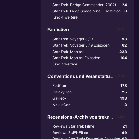
Star Trek: Bridge Commander (2002)
24
Star Trek: Deep Space Nine - Dominion Wars (2001)
3
(und 4 weitere)
Fanfiction
640
Star Trek: Voyager 8 / 9
93
Star Trek: Voyager 8 / 9 Episoden
62
Star Trek: Monitor
228
Star Trek: Monitor Episoden
104
(und 7 weitere)
Conventions und Veranstaltungen
870
FedCon
178
GalaxyCon
25
Galileo7
198
NexusCon
3
Rezensions-Archiv von treknews.de
459
Reviews Star Trek Filme
21
Reviews SciFi-Filme
69
Reviews Star Trek: Enterprise Episoden
98