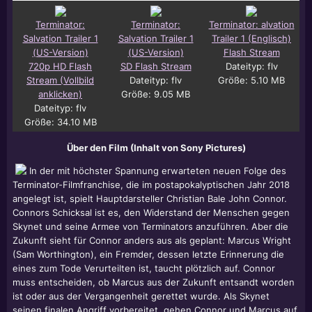
Terminator:
Terminator:
Terminator: alvation
Salvation Trailer 1
Salvation Trailer 1
Trailer 1 (Englisch)
(US-Version)
(US-Version)
Flash Stream
720p HD Flash
SD Flash Stream
Dateityp: flv
Stream (Vollbild
Dateityp: flv
Größe: 5.10 MB
anklicken)
Größe: 9.05 MB
Dateityp: flv
Größe: 34.10 MB
Über den Film (Inhalt von Sony Pictures)
In der mit höchster Spannung erwarteten neuen Folge des
Terminator-Filmfranchise, die im postapokalyptischen Jahr 2018
angelegt ist, spielt Hauptdarsteller Christian Bale John Connor.
Connors Schicksal ist es, den Widerstand der Menschen gegen
Skynet und seine Armee von Terminators anzuführen. Aber die
Zukunft sieht für Connor anders aus als geplant: Marcus Wright
(Sam Worthington), ein Fremder, dessen letzte Erinnerung die
eines zum Tode Verurteilten ist, taucht plötzlich auf. Connor
muss entscheiden, ob Marcus aus der Zukunft entsandt worden
ist oder aus der Vergangenheit gerettet wurde. Als Skynet
seinen finalen Angriff vorbereitet, gehen Connor und Marcus auf