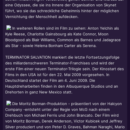
eine Odyssee, die sie ins Innere der Organisation von Skynet
führt, wo sie das schreckliche Geheimnis hinter der möglichen
Vernichtung der Menschheit aufdecken.
In weiteren Rollen sind im Film zu sehen: Anton Yelchin als
Kyle Reese, Charlotte Gainsbourg als Kate Connor, Moon
Bloodgood als Blair Williams, Common als Barnes und Jadagrace
als Star - sowie Helena Bonham Carter als Serena.
TERMINATOR SALVATION markiert die letzte Fortsetzungsfolge
des milliardenschweren Terminator-Franchises und wird der
erste Film einer neuen Terminator-Trilogie sein. Der Kinostart des
Films in den USA ist für den 22. Mai 2009 vorgesehen. In
Deutschland startet der Film am 4. Juni 2009. Die
Hauptdreharbeiten finden in den Albuquerque Studios und an
Drehorten in ganz New Mexico statt.
Die Moritz Borman-Produktion - präsentiert von der Halcyon
Company -entsteht unter der Regie von McG nach einem
Drehbuch von Michael Ferris und John Brancato. Der Film wird
von Moritz Borman, Derek Anderson, Victor Kubicek und Jeffrey
Silver produziert und von Peter D. Graves, Bahman Naraghi, Mario