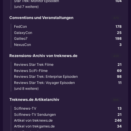
Star Trek: Monitor Episoden
104
(und 7 weitere)
Conventions und Veranstaltungen
870
FedCon
178
GalaxyCon
25
Galileo7
198
NexusCon
3
Rezensions-Archiv von treknews.de
459
Reviews Star Trek Filme
21
Reviews SciFi-Filme
69
Reviews Star Trek: Enterprise Episoden
98
Reviews Star Trek: Voyager Episoden
11
(und 8 weitere)
Treknews.de Artikelarchiv
894
Scifinews-TV
13
Scifinews-TV Sendungen
21
Artikel von treknews.de
246
Artikel von trekgames.de
34