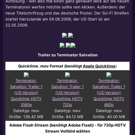
Auflösung - wer also mal einen ganz genauen Blick auf die neuen
Terminatoren werfen möchte sollte rein klicken. Außerdem: der
neue Titelschriftzug und das deutsche Poster. Der Sci-Fi Streifen
startet hierzulande am 04.06.2009, der US-Start ist am
22.05.2009.
Trailer zu Terminator Salvation
Quicktime .mov Format (benötigt
Apple Quicktime
)
Terminator:
Terminator:
Terminator:
Salvation Trailer 1
Salvation Trailer 1
Salvation Trailer 1
(US-Version)
(US-Version)
(US-Version)
Quicktime HDTV
Quicktime HDTV
Quicktime HDTV
1080p
720p
480p
Dateityp: mov
Dateityp: mov
Dateityp: mov
Größe: 139.42 MB
Größe: 84.12 MB
Größe: 40.00 MB
Adobe Flash Stream (benötigt
Adobe Flash
) - für 720p HDTV
Stream Vollbild wählen