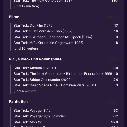
Star Trek: The Next Generation (1987)
357
(und 12 weitere)
Filme
3867
Star Trek: Der Film (1979)
17
Star Trek II: Der Zorn des Khan (1982)
16
Star Trek III: Auf der Suche nach Mr. Spock (1984)
3
Star Trek IV: Zurück in die Gegenwart (1986)
8
(und 10 weitere)
PC-, Video- und Rollenspiele
1102
Star Trek: Armada II (2001)
30
Star Trek: The Next Generation - Birth of the Federation (1999)
10
Star Trek: Bridge Commander (2002)
24
Star Trek: Deep Space Nine - Dominion Wars (2001)
3
(und 4 weitere)
Fanfiction
640
Star Trek: Voyager 8 / 9
93
Star Trek: Voyager 8 / 9 Episoden
62
Star Trek: Monitor
228