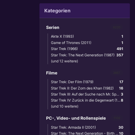
Kategorien
Serien
6220
Akte X (1993)
1
Game of Thrones (2011)
1
Star Trek (1966)
491
Star Trek: The Next Generation (1987)
357
(und 12 weitere)
Filme
3867
Star Trek: Der Film (1979)
17
Star Trek II: Der Zorn des Khan (1982)
16
Star Trek III: Auf der Suche nach Mr. Spock (1984)
3
Star Trek IV: Zurück in die Gegenwart (1986)
8
(und 10 weitere)
PC-, Video- und Rollenspiele
1102
Star Trek: Armada II (2001)
30
Star Trek: The Next Generation - Birth of the Federation (1999)
10