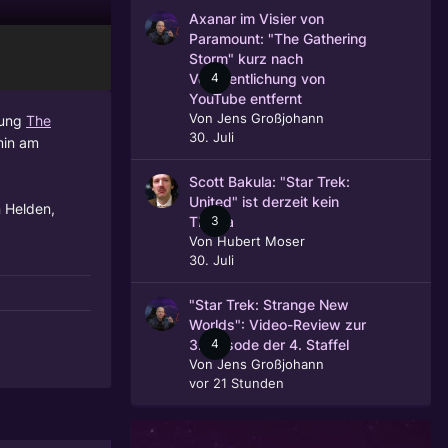
Axanar im Visier von
Paramount: "The Gathering
Storm" kurz nach
4
Veröffentlichung von
YouTube entfernt
Von
Jens Großjohann
mung
The
30. Juli
min am
Scott Bakula: "Star Trek:
United" ist derzeit kein
n Helden,
3
Thema
Von
Hubert Moser
30. Juli
"Star Trek: Strange New
Worlds": Video-Review zur
4
3. Episode der 4. Staffel
Von
Jens Großjohann
vor 21 Stunden