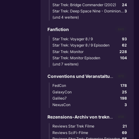
Star Trek: Bridge Commander (2002)
24
Star Trek: Deep Space Nine - Dominion Wars (2001)
3
(und 4 weitere)
Fanfiction
640
Star Trek: Voyager 8 / 9
93
Star Trek: Voyager 8 / 9 Episoden
62
Star Trek: Monitor
228
Star Trek: Monitor Episoden
104
(und 7 weitere)
Conventions und Veranstaltungen
870
FedCon
178
GalaxyCon
25
Galileo7
198
NexusCon
3
Rezensions-Archiv von treknews.de
459
Reviews Star Trek Filme
21
Reviews SciFi-Filme
69
Reviews Star Trek: Enterprise Episoden
98