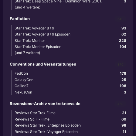
Star Trek: Deep Space Nine - Dominion Wars (2001)
3
(und 4 weitere)
Fanfiction
640
Star Trek: Voyager 8 / 9
93
Star Trek: Voyager 8 / 9 Episoden
62
Star Trek: Monitor
228
Star Trek: Monitor Episoden
104
(und 7 weitere)
Conventions und Veranstaltungen
870
FedCon
178
GalaxyCon
25
Galileo7
198
NexusCon
3
Rezensions-Archiv von treknews.de
459
Reviews Star Trek Filme
21
Reviews SciFi-Filme
69
Reviews Star Trek: Enterprise Episoden
98
Reviews Star Trek: Voyager Episoden
11