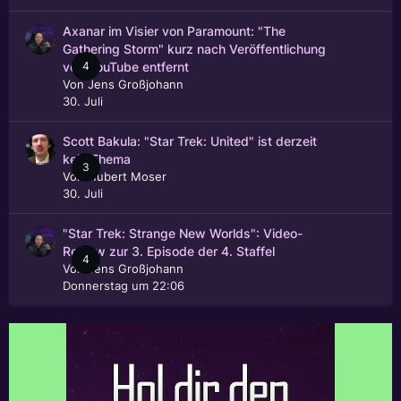
Axanar im Visier von Paramount: "The
Gathering Storm" kurz nach Veröffentlichung
4
von YouTube entfernt
Von
Jens Großjohann
30. Juli
Scott Bakula: "Star Trek: United" ist derzeit
kein Thema
3
Von
Hubert Moser
30. Juli
"Star Trek: Strange New Worlds": Video-
Review zur 3. Episode der 4. Staffel
4
Von
Jens Großjohann
Donnerstag um 22:06