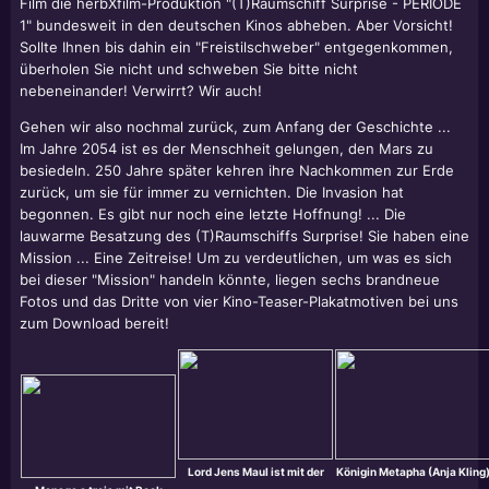
Film die herbXfilm-Produktion "(T)Raumschiff Surprise - PERIODE
1" bundesweit in den deutschen Kinos abheben. Aber Vorsicht!
Sollte Ihnen bis dahin ein "Freistilschweber" entgegenkommen,
überholen Sie nicht und schweben Sie bitte nicht
nebeneinander! Verwirrt? Wir auch!
Gehen wir also nochmal zurück, zum Anfang der Geschichte ...
Im Jahre 2054 ist es der Menschheit gelungen, den Mars zu
besiedeln. 250 Jahre später kehren ihre Nachkommen zur Erde
zurück, um sie für immer zu vernichten. Die Invasion hat
begonnen. Es gibt nur noch eine letzte Hoffnung! ... Die
lauwarme Besatzung des (T)Raumschiffs Surprise! Sie haben eine
Mission ... Eine Zeitreise! Um zu verdeutlichen, um was es sich
bei dieser "Mission" handeln könnte, liegen sechs brandneue
Fotos und das Dritte von vier Kino-Teaser-Plakatmotiven bei uns
zum Download bereit!
Lord Jens Maul ist mit der
Königin Metapha (Anja Kling