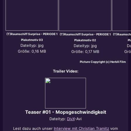
(T)Raumschiff Surprise - PERIODE 1
(T)Raumschiff Surprise - PERIODE 1
(T)Raumschif
Plakatmotiv 03
Plakatmotiv 02
Pl
Dateityp: jpg
Dateityp: jpg
Da
Größe: 0,16 MB
Größe: 0,17 MB
Grö
Picture Copyright (c) HerbX Film
Trailer Video:
Teaser #01 - Mopsgeschwindigkeit
Dateityp:
DivX
-Avi
Lest dazu auch unser
Interview mit Christian Tramitz
vom