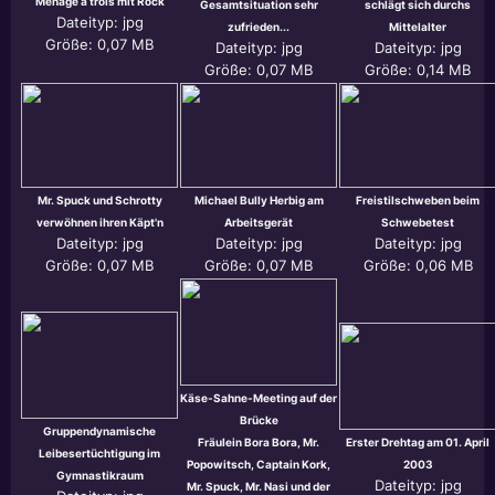
Menage a trois mit Rock
Gesamtsituation sehr
schlägt sich durchs
Dateityp: jpg
zufrieden...
Mittelalter
Größe: 0,07 MB
Dateityp: jpg
Dateityp: jpg
Größe: 0,07 MB
Größe: 0,14 MB
Mr. Spuck und Schrotty
Michael Bully Herbig am
Freistilschweben beim
verwöhnen ihren Käpt'n
Arbeitsgerät
Schwebetest
Dateityp: jpg
Dateityp: jpg
Dateityp: jpg
Größe: 0,07 MB
Größe: 0,07 MB
Größe: 0,06 MB
Käse-Sahne-Meeting auf der
Brücke
Gruppendynamische
Fräulein Bora Bora, Mr.
Erster Drehtag am 01. April
Leibesertüchtigung im
Popowitsch, Captain Kork,
2003
Gymnastikraum
Dateityp: jpg
Mr. Spuck, Mr. Nasi und der