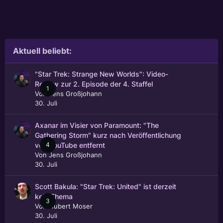
Aktuell beliebt:
"Star Trek: Strange New Worlds": Video-
Review zur 2. Episode der 4. Staffel
1
Von
Jens Großjohann
30. Juli
Axanar im Visier von Paramount: "The
Gathering Storm" kurz nach Veröffentlichung
4
von YouTube entfernt
Von
Jens Großjohann
30. Juli
Scott Bakula: "Star Trek: United" ist derzeit
kein Thema
3
Von
Hubert Moser
30. Juli