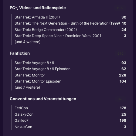
PC-, Video- und Rollenspiele
1102
Star Trek: Armada II (2001)
30
Star Trek: The Next Generation - Birth of the Federation (1999)
10
Star Trek: Bridge Commander (2002)
24
Star Trek: Deep Space Nine - Dominion Wars (2001)
3
(und 4 weitere)
Fanfiction
640
Star Trek: Voyager 8 / 9
93
Star Trek: Voyager 8 / 9 Episoden
62
Star Trek: Monitor
228
Star Trek: Monitor Episoden
104
(und 7 weitere)
Conventions und Veranstaltungen
870
FedCon
178
GalaxyCon
25
Galileo7
198
NexusCon
3