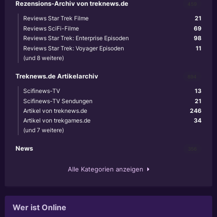
Rezensions-Archiv von treknews.de
459
Reviews Star Trek Filme
21
Reviews SciFi-Filme
69
Reviews Star Trek: Enterprise Episoden
98
Reviews Star Trek: Voyager Episoden
11
(und 8 weitere)
Treknews.de Artikelarchiv
894
Scifinews-TV
13
Scifinews-TV Sendungen
21
Artikel von treknews.de
246
Artikel von trekgames.de
34
(und 7 weitere)
News
356
Alle Kategorien anzeigen
Wer ist Online