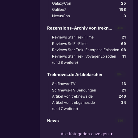
GalaxyCon
25
Galileo7
198
NexusCon
3
Rezensions-Archiv von treknews.de
459
Reviews Star Trek Filme
21
Reviews SciFi-Filme
69
Reviews Star Trek: Enterprise Episoden
98
Reviews Star Trek: Voyager Episoden
11
(und 8 weitere)
Treknews.de Artikelarchiv
894
Scifinews-TV
13
Scifinews-TV Sendungen
21
Artikel von treknews.de
246
Artikel von trekgames.de
34
(und 7 weitere)
News
356
Alle Kategorien anzeigen