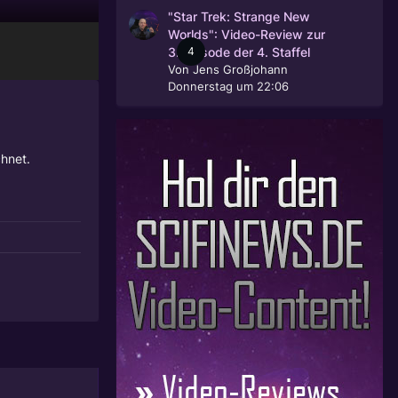
"Star Trek: Strange New
Worlds": Video-Review zur
4
3. Episode der 4. Staffel
Von
Jens Großjohann
Donnerstag um 22:06
hnet.