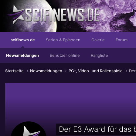
Die entgültige Ausprägung von mächtig.
scifinews.de
Serien & Episoden
Galerie
Forum
Newsmeldungen
Benutzer online
Rangliste
Startseite
Newsmeldungen
PC-, Video- und Rollenspiele
Der
Der E3 Award für das b