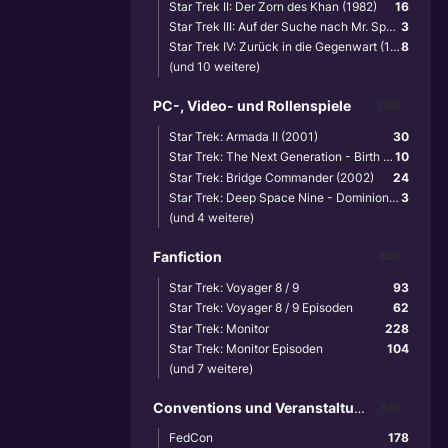
Star Trek II: Der Zorn des Khan (1982)
16
Star Trek III: Auf der Suche nach Mr. Spock (1984)
3
Star Trek IV: Zurück in die Gegenwart (1986)
8
(und 10 weitere)
PC-, Video- und Rollenspiele
1102
Star Trek: Armada II (2001)
30
Star Trek: The Next Generation - Birth of the Federation (1999)
10
Star Trek: Bridge Commander (2002)
24
Star Trek: Deep Space Nine - Dominion Wars (2001)
3
(und 4 weitere)
Fanfiction
640
Star Trek: Voyager 8 / 9
93
Star Trek: Voyager 8 / 9 Episoden
62
Star Trek: Monitor
228
Star Trek: Monitor Episoden
104
(und 7 weitere)
Conventions und Veranstaltungen
870
FedCon
178