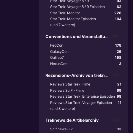
Star Trek: Voyager 8 / 9
93
Star Trek: Voyager 8 / 9 Episoden
62
Star Trek: Monitor
228
Star Trek: Monitor Episoden
104
(und 7 weitere)
Conventions und Veranstaltungen
870
FedCon
178
GalaxyCon
25
Galileo7
198
NexusCon
3
Rezensions-Archiv von treknews.de
459
Reviews Star Trek Filme
21
Reviews SciFi-Filme
69
Reviews Star Trek: Enterprise Episoden
98
Reviews Star Trek: Voyager Episoden
11
(und 8 weitere)
Treknews.de Artikelarchiv
894
Scifinews-TV
13