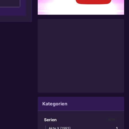
Kategorien
Serien
6219
Akte X (1993)
1