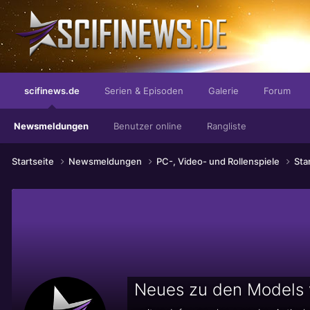
...die eleganteste Akzeptanz der Welt
scifinews.de
Serien & Episoden
Galerie
Forum
Newsmeldungen
Benutzer online
Rangliste
Startseite
Newsmeldungen
PC-, Video- und Rollenspiele
Sta
Neues zu den Models v