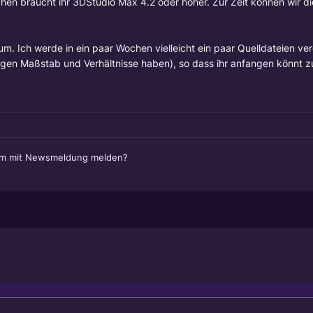
en braucht ihr 3DStudio Max 4.2 oder höher. Zur Zeit können wir di
m. Ich werde in ein paar Wochen vielleicht ein paar Quelldateien ver
htigen Maßstab und Verhältnisse haben), so dass ihr anfangen könnt 
em mit Newsmeldung melden?