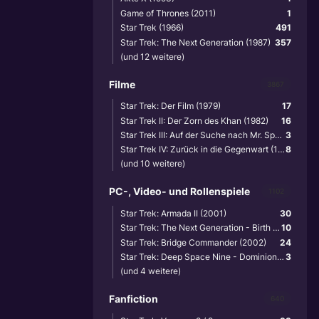
Game of Thrones (2011)
1
Star Trek (1966)
491
Star Trek: The Next Generation (1987)
357
(und 12 weitere)
Filme
3867
Star Trek: Der Film (1979)
17
Star Trek II: Der Zorn des Khan (1982)
16
Star Trek III: Auf der Suche nach Mr. Spock (1984)
3
Star Trek IV: Zurück in die Gegenwart (1986)
8
(und 10 weitere)
PC-, Video- und Rollenspiele
1102
Star Trek: Armada II (2001)
30
Star Trek: The Next Generation - Birth of the Federation (1999)
10
Star Trek: Bridge Commander (2002)
24
Star Trek: Deep Space Nine - Dominion Wars (2001)
3
(und 4 weitere)
Fanfiction
640