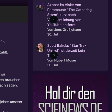
Axanar im Visier von
Paramount: "The Gathering
Storm" kurz nach
4
Veröffentlichung von
YouTube entfernt
Von
Jens Großjohann
30. Juli
n).
Scott Bakula: "Star Trek:
United" ist derzeit kein
ählt.
3
Thema
Von
Hubert Moser
30. Juli
 wir
ren brauchen
fach sagen,
n
(einer unserer