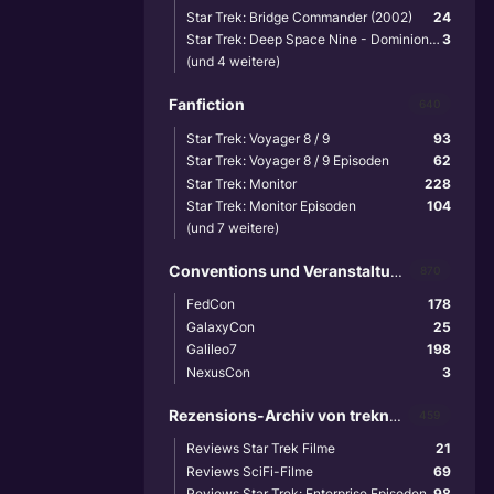
Star Trek: Bridge Commander (2002)
24
Star Trek: Deep Space Nine - Dominion Wars (2001)
3
(und 4 weitere)
Fanfiction
640
Star Trek: Voyager 8 / 9
93
Star Trek: Voyager 8 / 9 Episoden
62
Star Trek: Monitor
228
Star Trek: Monitor Episoden
104
(und 7 weitere)
Conventions und Veranstaltungen
870
FedCon
178
GalaxyCon
25
Galileo7
198
NexusCon
3
Rezensions-Archiv von treknews.de
459
Reviews Star Trek Filme
21
Reviews SciFi-Filme
69
Reviews Star Trek: Enterprise Episoden
98