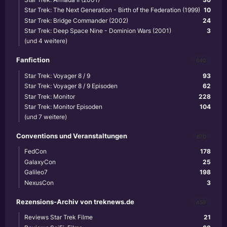
Star Trek: The Next Generation - Birth of the Federation (1999)
10
Star Trek: Bridge Commander (2002)
24
Star Trek: Deep Space Nine - Dominion Wars (2001)
3
(und 4 weitere)
Fanfiction
640
Star Trek: Voyager 8 / 9
93
Star Trek: Voyager 8 / 9 Episoden
62
Star Trek: Monitor
228
Star Trek: Monitor Episoden
104
(und 7 weitere)
Conventions und Veranstaltungen
870
FedCon
178
GalaxyCon
25
Galileo7
198
NexusCon
3
Rezensions-Archiv von treknews.de
459
Reviews Star Trek Filme
21