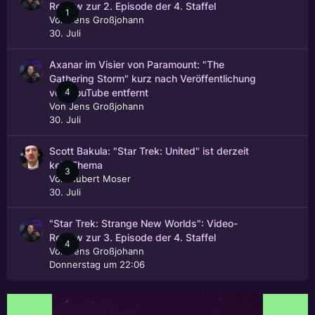
Review zur 2. Episode der 4. Staffel
1
Von
Jens Großjohann
30. Juli
Axanar im Visier von Paramount: "The
Gathering Storm" kurz nach Veröffentlichung
4
von YouTube entfernt
Von
Jens Großjohann
30. Juli
Scott Bakula: "Star Trek: United" ist derzeit
kein Thema
3
Von
Hubert Moser
30. Juli
"Star Trek: Strange New Worlds": Video-
Review zur 3. Episode der 4. Staffel
4
Von
Jens Großjohann
Donnerstag um 22:06