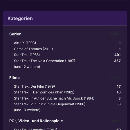
Kategorien
Serien
6220
Akte X (1993)
1
Game of Thrones (2011)
1
Star Trek (1966)
491
Star Trek: The Next Generation (1987)
357
(und 12 weitere)
Filme
3867
Star Trek: Der Film (1979)
17
Star Trek II: Der Zorn des Khan (1982)
16
Star Trek III: Auf der Suche nach Mr. Spock (1984)
3
Star Trek IV: Zurück in die Gegenwart (1986)
8
(und 10 weitere)
PC-, Video- und Rollenspiele
1102
Star Trek: Armada II (2001)
30