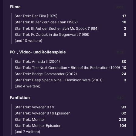
Filme
3867
Star Trek: Der Film (1979)
17
Star Trek II: Der Zorn des Khan (1982)
16
Star Trek III: Auf der Suche nach Mr. Spock (1984)
3
Star Trek IV: Zurück in die Gegenwart (1986)
8
(und 10 weitere)
PC-, Video- und Rollenspiele
1102
Star Trek: Armada II (2001)
30
Star Trek: The Next Generation - Birth of the Federation (1999)
10
Star Trek: Bridge Commander (2002)
24
Star Trek: Deep Space Nine - Dominion Wars (2001)
3
(und 4 weitere)
Fanfiction
640
Star Trek: Voyager 8 / 9
93
Star Trek: Voyager 8 / 9 Episoden
62
Star Trek: Monitor
228
Star Trek: Monitor Episoden
104
(und 7 weitere)