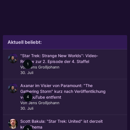
Aktuell beliebt:
"Star Trek: Strange New Worlds": Video-
Review zur 2. Episode der 4. Staffel
1
Von
Jens Großjohann
30. Juli
Axanar im Visier von Paramount: "The
Gathering Storm" kurz nach Veröffentlichung
4
von YouTube entfernt
Von
Jens Großjohann
30. Juli
Scott Bakula: "Star Trek: United" ist derzeit
kein Thema
3