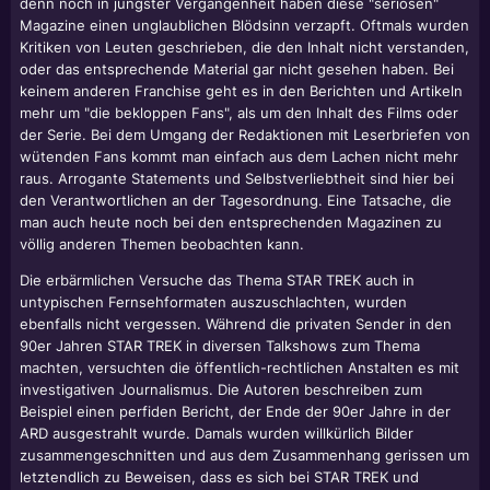
denn noch in jüngster Vergangenheit haben diese "seriösen"
Magazine einen unglaublichen Blödsinn verzapft. Oftmals wurden
Kritiken von Leuten geschrieben, die den Inhalt nicht verstanden,
oder das entsprechende Material gar nicht gesehen haben. Bei
keinem anderen Franchise geht es in den Berichten und Artikeln
mehr um "die bekloppen Fans", als um den Inhalt des Films oder
der Serie. Bei dem Umgang der Redaktionen mit Leserbriefen von
wütenden Fans kommt man einfach aus dem Lachen nicht mehr
raus. Arrogante Statements und Selbstverliebtheit sind hier bei
den Verantwortlichen an der Tagesordnung. Eine Tatsache, die
man auch heute noch bei den entsprechenden Magazinen zu
völlig anderen Themen beobachten kann.
Die erbärmlichen Versuche das Thema STAR TREK auch in
untypischen Fernsehformaten auszuschlachten, wurden
ebenfalls nicht vergessen. Während die privaten Sender in den
90er Jahren STAR TREK in diversen Talkshows zum Thema
machten, versuchten die öffentlich-rechtlichen Anstalten es mit
investigativen Journalismus. Die Autoren beschreiben zum
Beispiel einen perfiden Bericht, der Ende der 90er Jahre in der
ARD ausgestrahlt wurde. Damals wurden willkürlich Bilder
zusammengeschnitten und aus dem Zusammenhang gerissen um
letztendlich zu Beweisen, dass es sich bei STAR TREK und