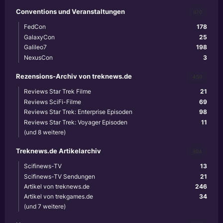
Conventions und Veranstaltungen
870
FedCon
178
GalaxyCon
25
Galileo7
198
NexusCon
3
Rezensions-Archiv von treknews.de
459
Reviews Star Trek Filme
21
Reviews SciFi-Filme
69
Reviews Star Trek: Enterprise Episoden
98
Reviews Star Trek: Voyager Episoden
11
(und 8 weitere)
Treknews.de Artikelarchiv
894
Scifinews-TV
13
Scifinews-TV Sendungen
21
Artikel von treknews.de
246
Artikel von trekgames.de
34
(und 7 weitere)