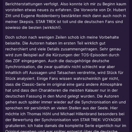
Berichterstattungen verfolgt. Also konnte ich mir zu Beginn kaum
vorstellen etwas neues zu erfahren. Die Vorworte von Dr. Hubert
Zitt und Eugene Roddenberry bestärkten mich dann auch noch in
meiner Skepsis. STAR TREK ist toll und die deutschen Fans sind
sowieso die besten (wirklich!).
Doch schon nach wenigen Zeilen schob ich meine Vorbehalte
beiseite. Die Autoren haben im ersten Teil wirklich gut
recherchiert und viele Details zusammengetragen. Sehr genau
wird zum Beispiel auf die Kürzungen der TOS-Episoden durch
das ZDF eingegangen. Auch die dazugehörige deutsche
Synchronisation, die zwar qualitativ nicht schlecht war aber
inhaltlich oft Aussagen und Tatsachen verdrehte, wird Stück für
Stück analysiert. Einige Fans wissen wahrscheinlich gar nicht,
dass die Classic-Serie im original eine ganz andere Atmosphäre
hat und dass den Charakteren die meisten Kalauer nur in der
deutschen Fassung in den Mund gelegt wurden. Die Autoren
gehen auch später immer wieder auf die Synchronisation ein und
sprechen mir persönlich an vielen Stellen aus der Seele. Hier
möchte ich Thomas Höhl und Michael Hillenbrand besonders bei
der Bewertung der Synchronisation von STAR TREK: VOYAGER
gratulieren. Ich habe damals die komplette Serie eigentlich nur im
Original gesehen und war später entsetzt über die deutsche