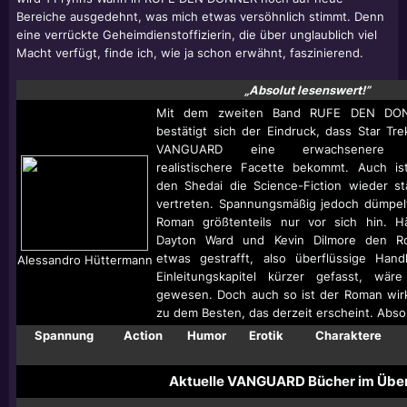
Bereiche ausgedehnt, was mich etwas versöhnlich stimmt. Denn
eine verrückte Geheimdienstoffizierin, die über unglaublich viel
Macht verfügt, finde ich, wie ja schon erwähnt, faszinierend.
„Absolut lesenswert!”
Mit dem zweiten Band RUFE DEN DO
bestätigt sich der Eindruck, dass Star Tre
VANGUARD eine erwachsenere 
realistischere Facette bekommt. Auch is
den Shedai die Science-Fiction wieder st
vertreten. Spannungsmäßig jedoch dümpel
Roman größtenteils nur vor sich hin. H
Dayton Ward und Kevin Dilmore den R
etwas gestrafft, also überflüssige Han
Alessandro Hüttermann
Einleitungskapitel kürzer gefasst, wär
gewesen. Doch auch so ist der Roman wirkl
zu dem Besten, das derzeit erscheint. Abso
Spannung
Action
Humor
Erotik
Charaktere
Aktuelle VANGUARD Bücher im Über