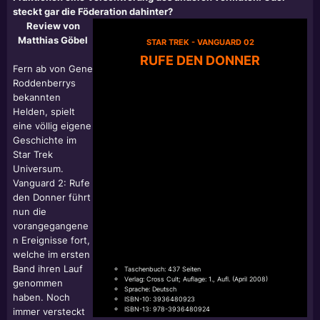
steckt gar die Föderation dahinter?
Review von
Matthias Göbel
STAR TREK - VANGUARD 02
RUFE DEN DONNER
Fern ab von Gene
Roddenberrys
bekannten
Helden, spielt
eine völlig eigene
Geschichte im
Star Trek
Universum.
Vanguard 2: Rufe
den Donner führt
nun die
vorangegangene
n Ereignisse fort,
welche im ersten
Band ihren Lauf
Taschenbuch: 437 Seiten
Verlag: Cross Cult; Auflage: 1., Aufl. (April 2008)
genommen
Sprache: Deutsch
haben. Noch
ISBN-10: 3936480923
ISBN-13: 978-3936480924
immer versteckt