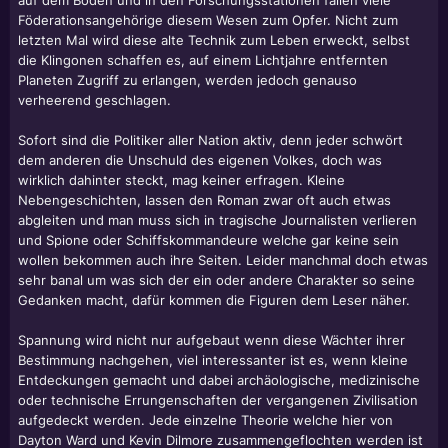
auf dem Boden und in den Forschungsstationen fallen viele
Föderationsangehörige diesem Wesen zum Opfer. Nicht zum
letzten Mal wird diese alte Technik zum Leben erweckt, selbst
die Klingonen schaffen es, auf einem Lichtjahre entfernten
Planeten Zugriff zu erlangen, werden jedoch genauso
verheerend geschlagen.
Sofort sind die Politiker aller Nation aktiv, denn jeder schwört
dem anderen die Unschuld des eigenen Volkes, doch was
wirklich dahinter steckt, mag keiner erfragen. Kleine
Nebengeschichten, lassen den Roman zwar oft auch etwas
abgleiten und man muss sich in tragische Journalisten verlieren
und Spione oder Schiffskommandeure welche gar keine sein
wollen bekommen auch ihre Seiten. Leider manchmal doch etwas
sehr banal um was sich der ein oder andere Charakter so seine
Gedanken macht, dafür kommen die Figuren dem Leser näher.
Spannung wird nicht nur aufgebaut wenn diese Wächter ihrer
Bestimmung nachgehen, viel interessanter ist es, wenn kleine
Entdeckungen gemacht und dabei archäologische, medizinische
oder technische Errungenschaften der vergangenen Zivilisation
aufgedeckt werden. Jede einzelne Theorie welche hier von
Dayton Ward und Kevin Dilmore zusammengeflochten werden ist