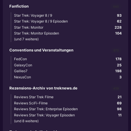
Fanfiction
640
Star Trek: Voyager 8 / 9
93
Star Trek: Voyager 8 / 9 Episoden
62
Star Trek: Monitor
228
Star Trek: Monitor Episoden
104
(und 7 weitere)
Conventions und Veranstaltungen
870
FedCon
178
GalaxyCon
25
Galileo7
198
NexusCon
3
Rezensions-Archiv von treknews.de
459
Reviews Star Trek Filme
21
Reviews SciFi-Filme
69
Reviews Star Trek: Enterprise Episoden
98
Reviews Star Trek: Voyager Episoden
11
(und 8 weitere)