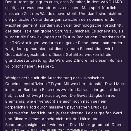
Den Autoren gelingt es auch, dass Zeitalter, in dem VANGUARD
spielt, zu etwas besonderem zu machen. Man spürt förmlich,
dass eine Zeit des Wandels bevorsteht. Und damit sind nicht nur
die politischen Veränderungen zwischen den dominierenden
Mächten gemeint, sondern auch der technologische Fortschritt,
der dabei ist einen großen Sprung zu machen. Es scheint so, als
würden die Entwicklungen der Taurus-Region den Grundstein für
die TNG-Ära legen, wodurch die ganze Reihe umso spannender
wird, denn genau hier, auf dieser neuen Raumstation, wird
Geschichte geschrieben. Dieses Gefühl zu wecken ist die
grandioseste Leistung, die Ward und Dilmore mit diesem Roman
vollbracht haben. Respekt.
Weniger gefällt mir die Ausarbeitung der vulkanischen
Geheimdienstoffizierin T’Prynn. Mit welcher Intensität David Mack
im ersten Band den Fluch des zweiten Katras in ihr geschildert
hat, ist schlichtweg herausragend. Die Gewalttätigkeit ihres
Ehemanns, wie er versucht sie auch noch nach seinem
körperlichen Tod durch massiven psychischen Druck zu
unterwerfen, fand ich, nun ja, faszinierend. Leider greifen Ward
und Dilmore diesen Aspekt nicht mit der Härte und
Schonungslosigkeit auf, wie es ein David Mack getan hat. Doch
wird T’Prynns Wahn in RUFE DEN DONNER noch auf neue