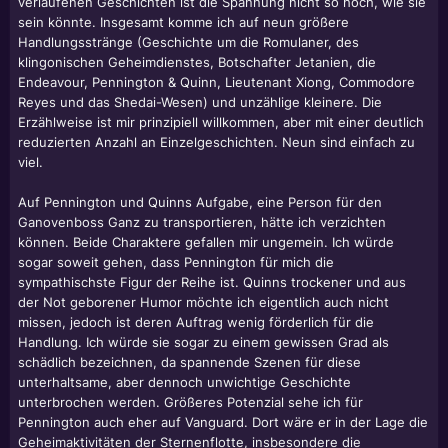
verlaufenen Geschichten ist die Spannung nicht so hoch, wie sie
sein könnte. Insgesamt komme ich auf neun größere
Handlungsstränge (Geschichte um die Romulaner, des
klingonischen Geheimdienstes, Botschafter Jetanien, die
Endeavour, Pennington & Quinn, Lieutenant Xiong, Commodore
Reyes und das Shedai-Wesen) und unzählige kleinere. Die
Erzählweise ist mir prinzipiell willkommen, aber mit einer deutlich
reduzierten Anzahl an Einzelgeschichten. Neun sind einfach zu
viel.
Auf Pennington und Quinns Aufgabe, eine Person für den
Ganovenboss Ganz zu transportieren, hätte ich verzichten
können. Beide Charaktere gefallen mir ungemein. Ich würde
sogar soweit gehen, dass Pennington für mich die
sympathischste Figur der Reihe ist. Quinns trockener und aus
der Not geborener Humor möchte ich eigentlich auch nicht
missen, jedoch ist deren Auftrag wenig förderlich für die
Handlung. Ich würde sie sogar zu einem gewissen Grad als
schädlich bezeichnen, da spannende Szenen für diese
unterhaltsame, aber dennoch unwichtige Geschichte
unterbrochen werden. Größeres Potenzial sehe ich für
Pennington auch eher auf Vanguard. Dort wäre er in der Lage die
Geheimaktivitäten der Sternenflotte, insbesondere die