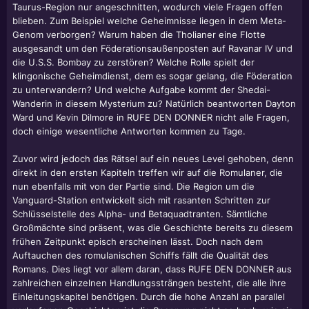
Taurus-Region nur angeschnitten, wodurch viele Fragen offen
blieben. Zum Beispiel welche Geheimnisse liegen in dem Meta-
Genom verborgen? Warum haben die Tholianer eine Flotte
ausgesandt um den Föderationsaußenposten auf Ravanar IV und
die U.S.S. Bombay zu zerstören? Welche Rolle spielt der
klingonische Geheimdienst, dem es sogar gelang, die Föderation
zu unterwandern? Und welche Aufgabe kommt der Shedai-
Wanderin in diesem Mysterium zu? Natürlich beantworten Dayton
Ward und Kevin Dilmore in RUFE DEN DONNER nicht alle Fragen,
doch einige wesentliche Antworten kommen zu Tage.
Zuvor wird jedoch das Rätsel auf ein neues Level gehoben, denn
direkt in den ersten Kapiteln treffen wir auf die Romulaner, die
nun ebenfalls mit von der Partie sind. Die Region um die
Vanguard-Station entwickelt sich mit rasanten Schritten zur
Schlüsselstelle des Alpha- und Betaquadtranten. Sämtliche
Großmächte sind präsent, was die Geschichte bereits zu diesem
frühen Zeitpunkt episch erscheinen lässt. Doch nach dem
Auftauchen des romulanischen Schiffs fällt die Qualität des
Romans. Dies liegt vor allem daran, dass RUFE DEN DONNER aus
zahlreichen einzelnen Handlungssträngen besteht, die alle ihre
Einleitungskapitel benötigen. Durch die hohe Anzahl an parallel