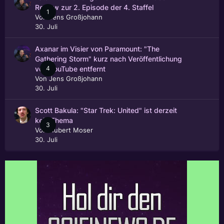
Review zur 2. Episode der 4. Staffel
1
Von
Jens Großjohann
30. Juli
Axanar im Visier von Paramount: "The
Gathering Storm" kurz nach Veröffentlichung
4
von YouTube entfernt
Von
Jens Großjohann
30. Juli
Scott Bakula: "Star Trek: United" ist derzeit
kein Thema
3
Von
Hubert Moser
30. Juli