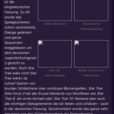
ist die
eingedeutschte
Fassung. Zu oft
wurde das
Spielgeschehen
Tödlich aber sexy!
Romulanische
schon verstümmelt,
Rechtssprechung
Dialoge geändert
und ganze
Sequenzen
weggelassen um
dem deutschen
Jugendschutzgeset
z gerecht zu
werden. Doch Star
Einer der
Dialoge sind nicht nur
Trek wäre nicht Star
tollen Endgegner
Nebensache
Trek wären da
zuhauf Szenen von
brutaler Schlächterei oder unnützem Blutvergießen.
Star Trek
Elite Force 2
hat alle Grusel-Elemente von Kinofilmen wie
Star
Trek 8: der erste Kontakt
oder
Star Trek 10: Nemesis
aber auch
alle wichtigen Dialogelemente die wir lieben und schätzen – auch
in der deutschen Fassung. Synchronisiert wurde das ganze sehr
gelungen von den Originalsprechern der Fernsehserien.