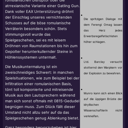
romulanischen Disruptor oder die
atrrexianische Variante einer Gatling Gun.
Dank voller EAX Unterstützung dröhnt
•
der Einschlag unseres vernichtenden
Die spritzigen Dialoge mit
Schusses auf die böse romulanische
dem Ferengi Omag lassen
Verräterin besonders schön. Stets
das Herz jedes
stimmungsvoll wurde das
Erwerbsregelfetischisten
Spielgeschehen, sei es mit leisem
höher schlagen.
Dröhnen von Raumstationen bis hin zum
Gepolter herunterkullernder Steine in
Höhlenssystemen untermalt.
•
Ltd. Barclay versucht
Die Musikuntermalung ist ein
stotternd den Warpkern vor
zweischneidiges Schwert: in manchen
der Explosion zu bewahren.
Spielsituationen, wie zum Beispiel bei der
Infiltration einer romulanischen Basis,
•
tönt toll komponierte und mitreisende
Munro kann sich einen Blick
Musik aus den Lautsprechern während
auf die üppigen Brüste der
man sich sonst oftmals mit 0815-Gedudel
idryllischen
begnügen muss. Zum Glück fällt dieser
Wissenschaftlerin nicht
Umstand nicht allzu sehr auf da das
verkneifen.
Spielgeschehen genug Ablenkung bietet.
Ganz besonders hervorzuheben ist hier