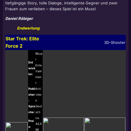
tiefgängige Story, tolle Dialoge, intelligente Gegner und zwei
Frauen zum verlieben – dieses Spiel ist ein Muss!
Daniel Räbiger
Endwertung
Star Trek:
Elite
3D-Shooter
Force 2
Ritua
l
Ent
Ente
wick
rtain
ler:
men
t
Publi
Acti
sher
visio
:
n
Spra
Deut
che:
sch
ca.
Prei
44,9
s:
9€