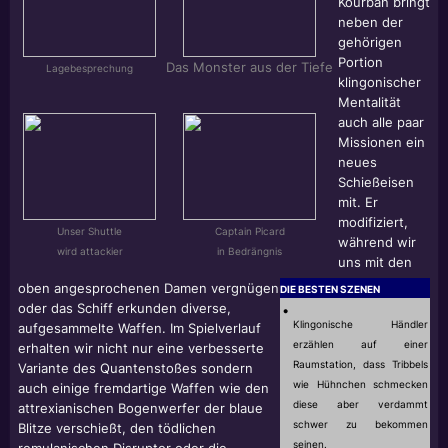
Kourban bringt
neben der
gehörigen
Portion
Das Monster aus der Tiefe
Lagebesprechung
klingonischer
Mentalität
auch alle paar
Missionen ein
neues
Schießeisen
mit. Er
modifiziert,
Unser Shuttle
Captain Picard
während wir
wird attackier
in Bedrängnis
uns mit den
oben angesprochenen Damen vergnügen
DIE BESTEN SZENEN
oder das Schiff erkunden diverse,
•
Klingonische Händler
aufgesammelte Waffen. Im Spielverlauf
erzählen auf einer
erhalten wir nicht nur eine verbesserte
Raumstation, dass Tribbels
Variante des Quantenstoßes sondern
wie Hühnchen schmecken
auch einige fremdartige Waffen wie den
diese aber verdammt
attrexianischen Bogenwerfer der blaue
schwer zu bekommen
Blitze verschießt, den tödlichen
seinen.