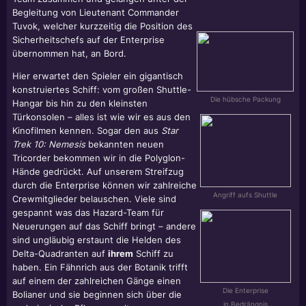
Begleitung von Lieutenant Commander
Tuvok, welcher kurzzeitig die Position des
Sicherheitschefs auf der Enterprise
übernommen hat, an Bord.
Hier erwartet den Spieler ein gigantisch
konstruiertes Schiff: vom großen Shuttle-
Die hübsche Packung
Hangar bis hin zu den kleinsten
Türkonsolen – alles ist wie wir es aus den
Kinofilmen kennen. Sogar den aus
Star
Trek 10: Nemesis
bekannten neuen
Tricorder bekommen wir in die Polyglon-
Hände gedrückt. Auf unserem Streifzug
durch die Enterprise können wir zahlreiche
Angriff aufs Shuttle
Crewmitglieder belauschen. Viele sind
gespannt was das Hazard-Team für
Neuerungen auf das Schiff bringt – andere
sind ungläubig erstaunt die Helden des
Delta-Quadranten auf
ihrem
Schiff zu
haben. Ein Fähnrich aus der Botanik trifft
auf einem der zahlreichen Gänge einen
Die Enterprise
Bolianer und sie beginnen sich über die
in Bedrängnis