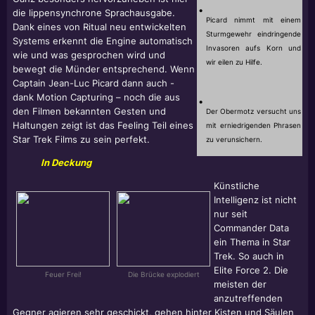
•
die lippensynchrone Sprachausgabe.
Picard nimmt mit einem
Dank eines von Ritual neu entwickelten
Sturmgewehr eindringende
Systems erkennt die Engine automatisch
Invasoren aufs Korn und
wie und was gesprochen wird und
wir eilen zu Hilfe.
bewegt die Münder entsprechend. Wenn
Captain Jean-Luc Picard dann auch -
dank Motion Capturing – noch die aus
•
den Filmen bekannten Gesten und
Der Obermotz versucht uns
Haltungen zeigt ist das Feeling Teil eines
mit erniedrigenden Phrasen
Star Trek Films zu sein perfekt.
zu verunsichern.
In Deckung
Künstliche
Intelligenz ist nicht
nur seit
Commander Data
ein Thema in Star
Trek. So auch in
Elite Force 2
. Die
Feuer Frei!
Die Brücke explodiert
meisten der
anzutreffenden
Gegner agieren sehr geschickt, gehen hinter Kisten und Säulen