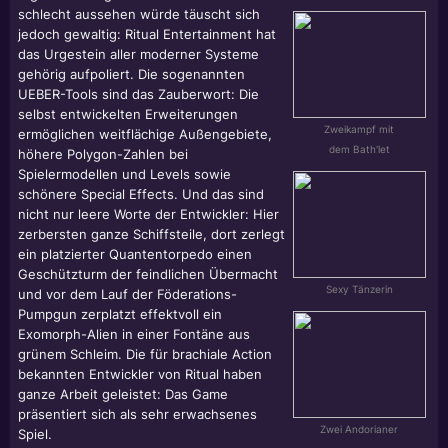
schlecht aussehen würde täuscht sich
jedoch gewaltig: Ritual Entertainment hat
das Urgestein aller moderner Systeme
gehörig aufpoliert. Die sogenannten
UEBER-Tools sind das Zauberwort: Die
selbst entwickelten Erweiterungen
Zweikampf mit
ermöglichen weitflächige Außengebiete,
dem Bath'let
höhere Polygon-Zahlen bei
Spielermodellen und Levels sowie
schönere Special Effects. Und das sind
nicht nur leere Worte der Entwickler: Hier
zerbersten ganze Schiffsteile, dort zerlegt
ein platzierter Quantentorpedo einen
Geschützturm der feindlichen Übermacht
Sexy Tänzerin
und vor dem Lauf der Föderations-
Pumpgun zerplatzt effektvoll ein
Exomorph-Alien in einer Fontäne aus
grünem Schleim. Die für brachiale Action
bekannten Entwickler von Ritual haben
ganze Arbeit geleistet: Das Game
präsentiert sich als sehr erwachsenes
Zwei Andorianer
Spiel.