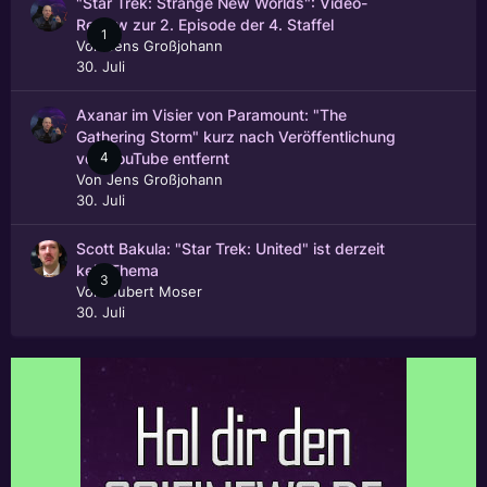
"Star Trek: Strange New Worlds": Video-
Review zur 2. Episode der 4. Staffel
1
Von
Jens Großjohann
30. Juli
Axanar im Visier von Paramount: "The
Gathering Storm" kurz nach Veröffentlichung
4
von YouTube entfernt
Von
Jens Großjohann
30. Juli
Scott Bakula: "Star Trek: United" ist derzeit
kein Thema
3
Von
Hubert Moser
30. Juli