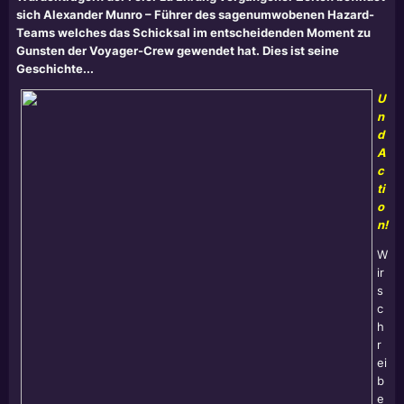
sich Alexander Munro – Führer des sagenumwobenen Hazard-
Teams welches das Schicksal im entscheidenden Moment zu
Gunsten der Voyager-Crew gewendet hat. Dies ist seine
Geschichte...
U
n
d
A
c
ti
o
n!
W
ir
s
c
h
r
ei
b
e