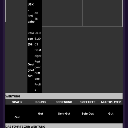
USK
-
ab
Frei
16
gabe
:
Rele
20.0
ase
6.20
(D):
03
Einst
eiger
Fort
Geei
gesc
gnet
hritt
für:
ene
Profi
s
WERTUNG
GRAFIK
SOUND
BEDIENUNG
SPIELTIEFE
MULTIPLAYER
Gut
Sehr Gut
Sehr Gut
Gut
Gut
DAS FÜHRTE ZUR WERTUNG