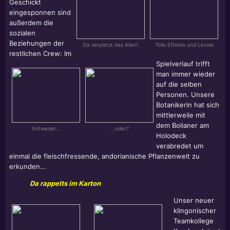
Geschickt
eingesponnen sind
außerdem die
sozialen
Beziehungen der
Da zerplatzt das Alien!
Tolle Effekte und Levels
restlichen Crew: Im
Spielverlauf trifft
man immer wieder
auf die selben
Personen. Unsere
Botanikerin hat sich
mittlerweile mit
dem Bolianer am
Entweder...
...oder?
Holodeck
verabredet um
einmal die fleischfressende, andorianische Pflanzenwelt zu
erkunden...
Da rappelts im Karton
Unser neuer
klingonischer
Teamkollege