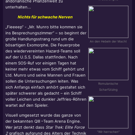
andorianische Pflanzenwelt zu
unterhalten...
Nichts für schwache Nerven
„Fieeeep“ - „Mr. Munro bitte kommen sie
ins Besprechungszimmer“ – so beginnt der
große Handlungsstrang rund um die
An den Hebeln der Macht
bösartigen Exomorphe. Die Feuerprobe
des wiedervereinten Hazard-Teams soll
auf der U.S.S. Dallas stattfinden. Nach
einem SOS-Ruf vor einigen Tagen hat
keiner mehr etwas vom Schiff gehört und
Ltd. Munro und seine Mannen und Frauen
sollen die Untersuchungen leiten. Was
Romulanische
sich Anfangs einfach anhört gestaltet sich
Scharfützing
später schwerer als gedacht – ein Schiff
voller Leichen und dunkler Jeffries-Röhren
wartet auf den Spieler.
Visuell umgesetzt wurde das ganze von
der bekannten QIII –Team Arena Engine.
Wer jetzt denkt dass
Star Trek:
Elite Force
"Wir herrschen"
2
grafisch aufgrund des Alters der Technik