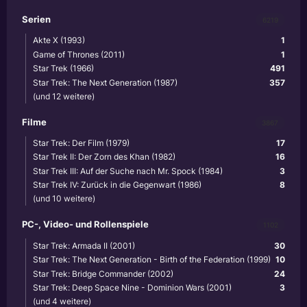
Serien
6219
Akte X (1993)
1
Game of Thrones (2011)
1
Star Trek (1966)
491
Star Trek: The Next Generation (1987)
357
(und 12 weitere)
Filme
3867
Star Trek: Der Film (1979)
17
Star Trek II: Der Zorn des Khan (1982)
16
Star Trek III: Auf der Suche nach Mr. Spock (1984)
3
Star Trek IV: Zurück in die Gegenwart (1986)
8
(und 10 weitere)
PC-, Video- und Rollenspiele
1102
Star Trek: Armada II (2001)
30
Star Trek: The Next Generation - Birth of the Federation (1999)
10
Star Trek: Bridge Commander (2002)
24
Star Trek: Deep Space Nine - Dominion Wars (2001)
3
(und 4 weitere)