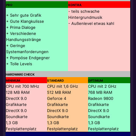
PRO
KONTRA
- teils schwache
+ Sehr gute Grafik
Hintergrundmusik
+ Gute Klangkulisse
- Außenlevel etwas kahl
+ Prima Dialoge
+ Verschiedene
Handlungsstränge
+ Geringe
Systemanforderungen
+ Pompöse Endgegner
+ Tolle Levels
HARDWARE CHECK
MINIMUM
STANDARD
OPTIMUM
CPU mit 700 MHz
CPU mit 1,6 GHz
CPU mit 2 GHz
128 MB RAM
512 MB RAM
768 MB RAM
DirectX 9.0
Geforce 4
Radeon 9800
Grafikkarte
Grafikkarte
Grafikkarte
DirectX 9.0
DirectX 9.0
DirectX 9.0
Soundkarte
Soundkarte
Soundkarte
1,3 GB
1,3 GB
1,3 GB
Festplattenplatz
Festplattenplatz
Festplattenplatz