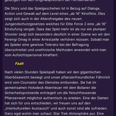
Die Story und das Spielgeschehen ist in Bezug auf Dialoge,
Action und Gewalt auf dem Level eines „ab 16“ Kinofilms. Dies
zeigt sich auch in der Altersfreigabe des neuen
Jungendschutzgesetzes welches für
Elite Force 2
eine „ab 16“
Einstufung vergab. Dass das Spiel mehr ist als nur ein plumper
Shooter zeigt sich besonders deutlich in einer Szene wo wir den
Ferengi Omag in einer Arrestzelle verhören müssen. Sobald man
als Spieler eine gewisse Toleranz bei der Befragung
überschreitet und unethnische Methoden anwendet wird man
vom Aufsichtspersonal inhaftiert.
Fazit
Nach vielen Stunden Spielspaß haben wir den gigantischen
Oberbösewicht besiegt und unser pflanzenfreundlicher Fähnrich
wird vom Counselor des Dienstes entbunden. Sie hat im
gemeinsamen Holodeck-Abenteuer mit dem Bolianer die
Sicherheitsprotokolle entriegelt um die fleischfressende
Pflanzenwelt möglichst authentisch zu erleben. Eine der Damen
hat sich für uns entschieden, wir freuen uns auf den
„interkulturellen Austausch“ und auch sonst sind alle zufrieden.
Ganz egal wohin man schaut: Star Trek Atmosphäre pur. Eine