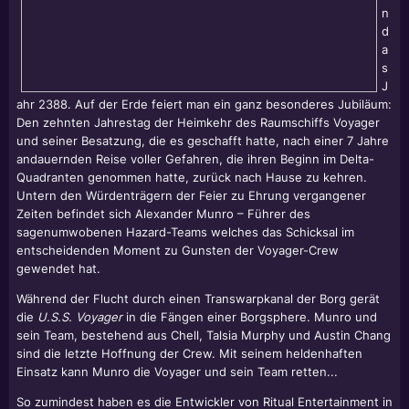
n
d
a
s
J
ahr 2388. Auf der Erde feiert man ein ganz besonderes Jubiläum:
Den zehnten Jahrestag der Heimkehr des Raumschiffs Voyager
und seiner Besatzung, die es geschafft hatte, nach einer 7 Jahre
andauernden Reise voller Gefahren, die ihren Beginn im Delta-
Quadranten genommen hatte, zurück nach Hause zu kehren.
Untern den Würdenträgern der Feier zu Ehrung vergangener
Zeiten befindet sich Alexander Munro – Führer des
sagenumwobenen Hazard-Teams welches das Schicksal im
entscheidenden Moment zu Gunsten der Voyager-Crew
gewendet hat.
Während der Flucht durch einen Transwarpkanal der Borg gerät
die
U.S.S. Voyager
in die Fängen einer Borgsphere. Munro und
sein Team, bestehend aus Chell, Talsia Murphy und Austin Chang
sind die letzte Hoffnung der Crew. Mit seinem heldenhaften
Einsatz kann Munro die Voyager und sein Team retten...
So zumindest haben es die Entwickler von Ritual Entertainment in