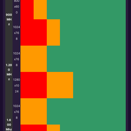
800
x60
0
900
MH
z
1024
x76
8
1024
x76
1.20
8
0
MH
z
1280
x10
24
1024
x76
8
1.6
00
Mhz