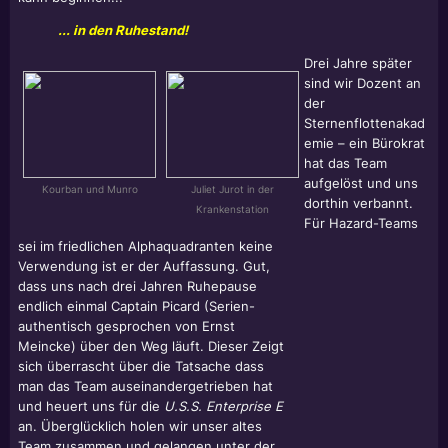
... in den Ruhestand!
Drei Jahre später
sind wir Dozent an
der
Sternenflottenakad
emie – ein Bürokrat
hat das Team
aufgelöst und uns
Kourban und Munro
Juliet Jurot in der
dorthin verbannt.
Krankenstation
Für Hazard-Teams
sei im friedlichen Alphaquadranten keine
Verwendung ist er der Auffassung. Gut,
dass uns nach drei Jahren Ruhepause
endlich einmal Captain Picard (Serien-
authentisch gesprochen von Ernst
Meincke) über den Weg läuft. Dieser Zeigt
sich überrascht über die Tatsache dass
man das Team auseinandergetrieben hat
und heuert uns für die
U.S.S. Enterprise E
an. Überglücklich holen wir unser altes
Team zusammen und gelangen unter der