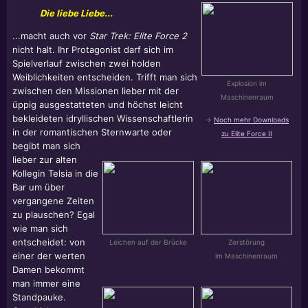
Die liebe Liebe...
...macht auch vor
Star Trek:
Elite Force 2
nicht halt. Ihr Protagonist darf sich im
Spielverlauf zwischen zwei holden
Weiblichkeiten entscheiden. Trifft man sich
Explosion im
zwischen den Missionen lieber mit der
Maschinenraum
üppig ausgestatteten und höchst leicht
bekleideten idryllischen Wissenschaftlerin
->
Noch mehr Downloads
in der romantischen Sternwarte oder
zu Elite Force II
begibt man sich
lieber zur alten
Kollegin Telsia in die
Bar um über
vergangene Zeiten
zu plauschen? Egal
wie man sich
entscheidet: von
Leichen auf der Brücke
Zerstörung
einer der werten
im Maschinenraum
Damen bekommt
man immer eine
Standpauke.