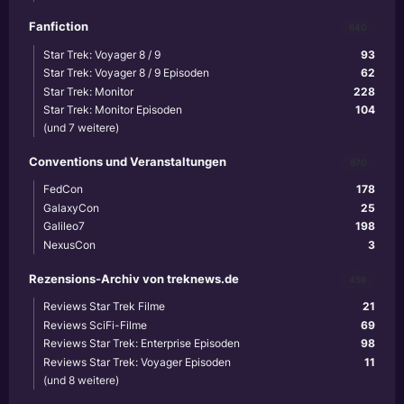
Fanfiction
640
Star Trek: Voyager 8 / 9
93
Star Trek: Voyager 8 / 9 Episoden
62
Star Trek: Monitor
228
Star Trek: Monitor Episoden
104
(und 7 weitere)
Conventions und Veranstaltungen
870
FedCon
178
GalaxyCon
25
Galileo7
198
NexusCon
3
Rezensions-Archiv von treknews.de
459
Reviews Star Trek Filme
21
Reviews SciFi-Filme
69
Reviews Star Trek: Enterprise Episoden
98
Reviews Star Trek: Voyager Episoden
11
(und 8 weitere)