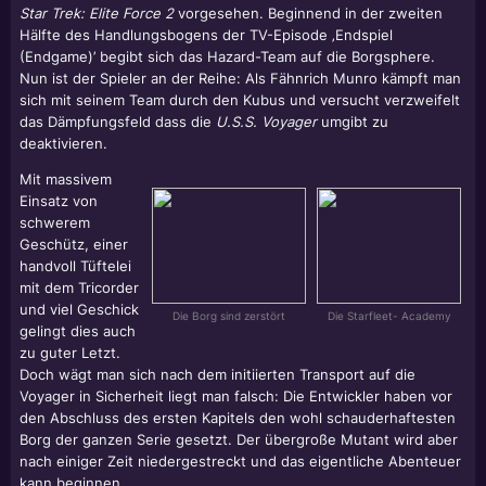
Star Trek:
Elite Force 2
vorgesehen. Beginnend in der zweiten
Hälfte des Handlungsbogens der TV-Episode ‚Endspiel
(Endgame)’ begibt sich das Hazard-Team auf die Borgsphere.
Nun ist der Spieler an der Reihe: Als Fähnrich Munro kämpft man
sich mit seinem Team durch den Kubus und versucht verzweifelt
das Dämpfungsfeld dass die
U.S.S. Voyager
umgibt zu
deaktivieren.
Mit massivem
Einsatz von
schwerem
Geschütz, einer
handvoll Tüftelei
mit dem Tricorder
und viel Geschick
Die Borg sind zerstört
Die Starfleet- Academy
gelingt dies auch
zu guter Letzt.
Doch wägt man sich nach dem initiierten Transport auf die
Voyager in Sicherheit liegt man falsch: Die Entwickler haben vor
den Abschluss des ersten Kapitels den wohl schauderhaftesten
Borg der ganzen Serie gesetzt. Der übergroße Mutant wird aber
nach einiger Zeit niedergestreckt und das eigentliche Abenteuer
kann beginnen...