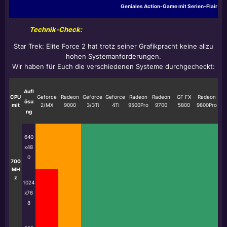
Geniales Action-Game mit Serien-Flair
Technik-Check:
Star Trek:
Elite Force 2
hat trotz seiner Grafikpracht keine allzu
hohen Systemanforderungen.
Wir haben für Euch die verschiedenen Systeme durchgecheckt:
Aufl
CPU
Geforce
Radeon
Geforce
Geforce
Radeon
Radeon
GF FX
Radeon
ösu
mit
2/MX
9000
3/3Ti
4Ti
9500Pro
9700
5800
9800Pro
ng
640
x48
0
700
MH
z
1024
x76
8