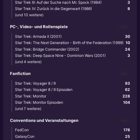
Star Trek III: Auf der Suche nach Mr. Spock (1984)
3
Star Trek IV: Zurück in die Gegenwart (1986)
8
(und 10 weitere)
PC-, Video- und Rollenspiele
1102
Star Trek: Armada II (2001)
30
Star Trek: The Next Generation - Birth of the Federation (1999)
10
Star Trek: Bridge Commander (2002)
24
Star Trek: Deep Space Nine - Dominion Wars (2001)
3
(und 4 weitere)
Fanfiction
640
Star Trek: Voyager 8 / 9
93
Star Trek: Voyager 8 / 9 Episoden
62
Star Trek: Monitor
228
Star Trek: Monitor Episoden
104
(und 7 weitere)
Conventions und Veranstaltungen
870
FedCon
178
GalaxyCon
25