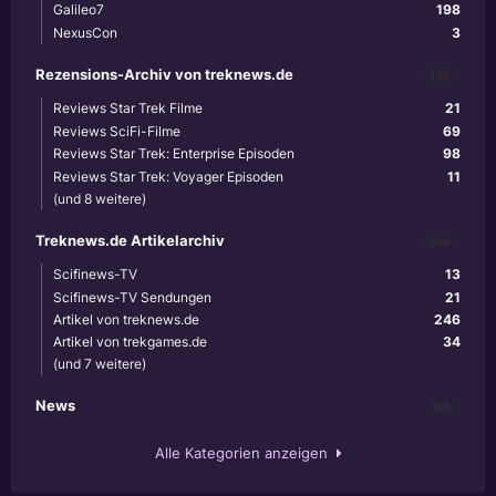
Galileo7
198
NexusCon
3
Rezensions-Archiv von treknews.de
459
Reviews Star Trek Filme
21
Reviews SciFi-Filme
69
Reviews Star Trek: Enterprise Episoden
98
Reviews Star Trek: Voyager Episoden
11
(und 8 weitere)
Treknews.de Artikelarchiv
894
Scifinews-TV
13
Scifinews-TV Sendungen
21
Artikel von treknews.de
246
Artikel von trekgames.de
34
(und 7 weitere)
News
356
Alle Kategorien anzeigen