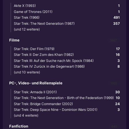
Akte X (1993)
1
Game of Thrones (2011)
1
Star Trek (1966)
491
Star Trek: The Next Generation (1987)
357
(und 12 weitere)
Filme
3867
Star Trek: Der Film (1979)
17
Star Trek II: Der Zorn des Khan (1982)
16
Star Trek III: Auf der Suche nach Mr. Spock (1984)
3
Star Trek IV: Zurück in die Gegenwart (1986)
8
(und 10 weitere)
PC-, Video- und Rollenspiele
1102
Star Trek: Armada II (2001)
30
Star Trek: The Next Generation - Birth of the Federation (1999)
10
Star Trek: Bridge Commander (2002)
24
Star Trek: Deep Space Nine - Dominion Wars (2001)
3
(und 4 weitere)
Fanfiction
640