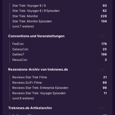
Star Trek: Voyager 8 / 9
93
Star Trek: Voyager 8 / 9 Episoden
62
Star Trek: Monitor
228
Star Trek: Monitor Episoden
104
(und 7 weitere)
Conventions und Veranstaltungen
870
FedCon
178
GalaxyCon
25
Galileo7
198
NexusCon
3
Rezensions-Archiv von treknews.de
459
Reviews Star Trek Filme
21
Reviews SciFi-Filme
69
Reviews Star Trek: Enterprise Episoden
98
Reviews Star Trek: Voyager Episoden
11
(und 8 weitere)
Treknews.de Artikelarchiv
894