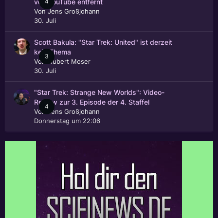
4
von YouTube entfernt
Von
Jens Großjohann
30. Juli
Scott Bakula: "Star Trek: United" ist derzeit
kein Thema
3
Von
Hubert Moser
30. Juli
"Star Trek: Strange New Worlds": Video-
Review zur 3. Episode der 4. Staffel
4
Von
Jens Großjohann
Donnerstag um 22:06