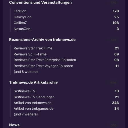
Conventions und Veranstaltungen
870
FedCon
178
GalaxyCon
25
Galileo7
198
NexusCon
3
Rezensions-Archiv von treknews.de
459
Reviews Star Trek Filme
21
Reviews SciFi-Filme
69
Reviews Star Trek: Enterprise Episoden
98
Reviews Star Trek: Voyager Episoden
11
(und 8 weitere)
Treknews.de Artikelarchiv
894
Scifinews-TV
13
Scifinews-TV Sendungen
21
Artikel von treknews.de
246
Artikel von trekgames.de
34
(und 7 weitere)
News
356