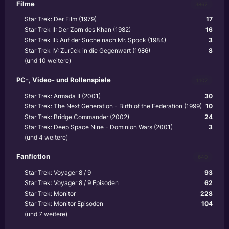
Filme
3867
Star Trek: Der Film (1979)
17
Star Trek II: Der Zorn des Khan (1982)
16
Star Trek III: Auf der Suche nach Mr. Spock (1984)
3
Star Trek IV: Zurück in die Gegenwart (1986)
8
(und 10 weitere)
PC-, Video- und Rollenspiele
1102
Star Trek: Armada II (2001)
30
Star Trek: The Next Generation - Birth of the Federation (1999)
10
Star Trek: Bridge Commander (2002)
24
Star Trek: Deep Space Nine - Dominion Wars (2001)
3
(und 4 weitere)
Fanfiction
640
Star Trek: Voyager 8 / 9
93
Star Trek: Voyager 8 / 9 Episoden
62
Star Trek: Monitor
228
Star Trek: Monitor Episoden
104
(und 7 weitere)