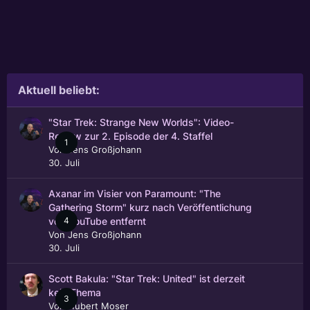
Aktuell beliebt:
"Star Trek: Strange New Worlds": Video-
Review zur 2. Episode der 4. Staffel
1
Von
Jens Großjohann
30. Juli
Axanar im Visier von Paramount: "The
Gathering Storm" kurz nach Veröffentlichung
4
von YouTube entfernt
Von
Jens Großjohann
30. Juli
Scott Bakula: "Star Trek: United" ist derzeit
kein Thema
3
Von
Hubert Moser