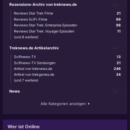
Rezensions-Archiv von treknews.de
459
Reviews Star Trek Filme
21
Reviews SciFi-Filme
69
Reviews Star Trek: Enterprise Episoden
98
Reviews Star Trek: Voyager Episoden
11
(und 8 weitere)
Treknews.de Artikelarchiv
894
Scifinews-TV
13
Scifinews-TV Sendungen
21
Artikel von treknews.de
246
Artikel von trekgames.de
34
(und 7 weitere)
News
356
Alle Kategorien anzeigen
Wer ist Online