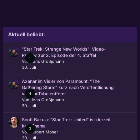
Aktuell beliebt:
"Star Trek: Strange New Worlds": Video-
Review zur 2. Episode der 4. Staffel
1
Von
Jens Großjohann
30. Juli
Axanar im Visier von Paramount: "The
Gathering Storm" kurz nach Veröffentlichung
4
von YouTube entfernt
Von
Jens Großjohann
30. Juli
Scott Bakula: "Star Trek: United" ist derzeit
kein Thema
3
Von
Hubert Moser
30. Juli