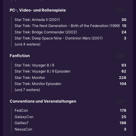
PC-, Video- und Rollenspiele
1102
Star Trek: Armada II (2001)
30
Star Trek: The Next Generation - Birth of the Federation (1999)
10
Star Trek: Bridge Commander (2002)
24
Star Trek: Deep Space Nine - Dominion Wars (2001)
3
(und 4 weitere)
Fanfiction
640
Star Trek: Voyager 8 / 9
93
Star Trek: Voyager 8 / 9 Episoden
62
Star Trek: Monitor
228
Star Trek: Monitor Episoden
104
(und 7 weitere)
Conventions und Veranstaltungen
870
FedCon
178
GalaxyCon
25
Galileo7
198
NexusCon
3