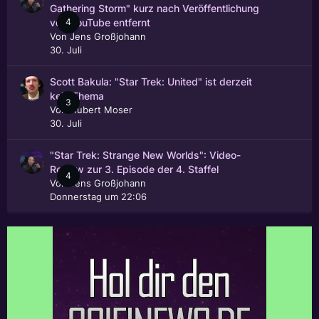
Gathering Storm" kurz nach Veröffentlichung
4
von YouTube entfernt
Von
Jens Großjohann
30. Juli
Scott Bakula: "Star Trek: United" ist derzeit
kein Thema
3
Von
Hubert Moser
30. Juli
"Star Trek: Strange New Worlds": Video-
Review zur 3. Episode der 4. Staffel
4
Von
Jens Großjohann
Donnerstag um 22:06