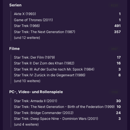
Serien
6220
Akte X (1993)
1
Game of Thrones (2011)
1
Star Trek (1966)
491
Star Trek: The Next Generation (1987)
357
(und 12 weitere)
Filme
3867
Star Trek: Der Film (1979)
17
Star Trek II: Der Zorn des Khan (1982)
16
Star Trek III: Auf der Suche nach Mr. Spock (1984)
3
Star Trek IV: Zurück in die Gegenwart (1986)
8
(und 10 weitere)
PC-, Video- und Rollenspiele
1102
Star Trek: Armada II (2001)
30
Star Trek: The Next Generation - Birth of the Federation (1999)
10
Star Trek: Bridge Commander (2002)
24
Star Trek: Deep Space Nine - Dominion Wars (2001)
3
(und 4 weitere)