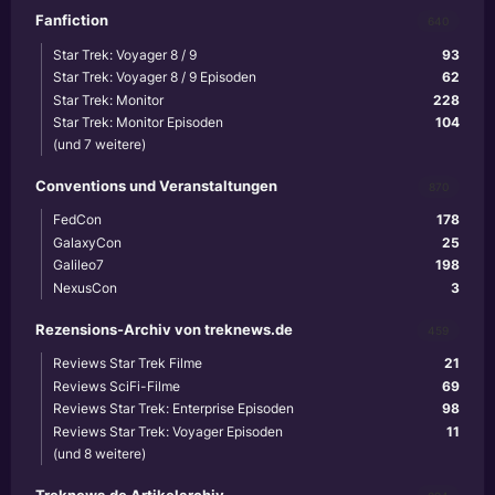
Fanfiction
640
Star Trek: Voyager 8 / 9
93
Star Trek: Voyager 8 / 9 Episoden
62
Star Trek: Monitor
228
Star Trek: Monitor Episoden
104
(und 7 weitere)
Conventions und Veranstaltungen
870
FedCon
178
GalaxyCon
25
Galileo7
198
NexusCon
3
Rezensions-Archiv von treknews.de
459
Reviews Star Trek Filme
21
Reviews SciFi-Filme
69
Reviews Star Trek: Enterprise Episoden
98
Reviews Star Trek: Voyager Episoden
11
(und 8 weitere)
Treknews.de Artikelarchiv