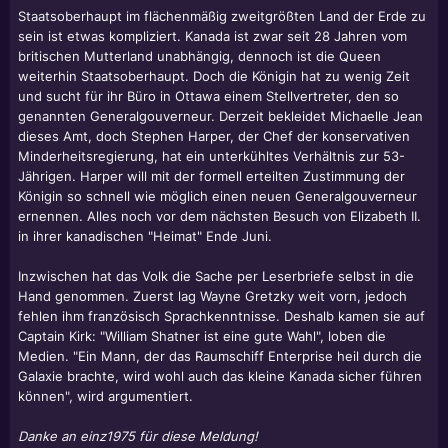
Staatsoberhaupt im flächenmäßig zweitgrößten Land der Erde zu
sein ist etwas kompliziert. Kanada ist zwar seit 28 Jahren vom
britischen Mutterland unabhängig, dennoch ist die Queen
weiterhin Staatsoberhaupt. Doch die Königin hat zu wenig Zeit
und sucht für ihr Büro in Ottawa einem Stellvertreter, den so
genannten Generalgouverneur. Derzeit bekleidet Michaelle Jean
dieses Amt, doch Stephen Harper, der Chef der konservativen
Minderheitsregierung, hat ein unterkühltes Verhältnis zur 53-
Jährigen. Harper will mit der formell erteilten Zustimmung der
Königin so schnell wie möglich einen neuen Generalgouverneur
ernennen. Alles noch vor dem nächsten Besuch von Elizabeth II.
in ihrer kanadischen "Heimat" Ende Juni.
Inzwischen hat das Volk die Sache per Leserbriefe selbst in die
Hand genommen. Zuerst lag Wayne Gretzky weit vorn, jedoch
fehlen ihm französisch Sprachkenntnisse. Deshalb kamen sie auf
Captain Kirk: "
William Shatner
ist eine gute Wahl", loben die
Medien. "Ein Mann, der das Raumschiff Enterprise heil durch die
Galaxie brachte, wird wohl auch das kleine Kanada sicher führen
können", wird argumentiert.
Danke an einz1975 für diese Meldung!