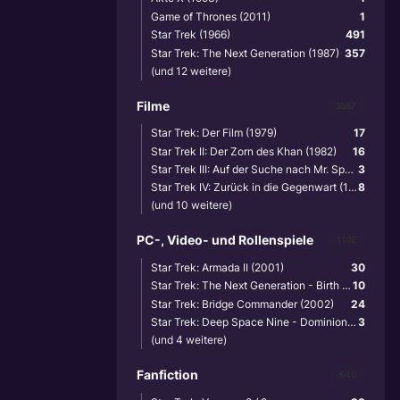
Game of Thrones (2011)
1
Star Trek (1966)
491
Star Trek: The Next Generation (1987)
357
(und 12 weitere)
Filme
3867
Star Trek: Der Film (1979)
17
Star Trek II: Der Zorn des Khan (1982)
16
Star Trek III: Auf der Suche nach Mr. Spock (1984)
3
Star Trek IV: Zurück in die Gegenwart (1986)
8
(und 10 weitere)
PC-, Video- und Rollenspiele
1102
Star Trek: Armada II (2001)
30
Star Trek: The Next Generation - Birth of the Federation (1999)
10
Star Trek: Bridge Commander (2002)
24
Star Trek: Deep Space Nine - Dominion Wars (2001)
3
(und 4 weitere)
Fanfiction
640