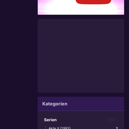
Kategorien
Serien
6219
Akte X (1993)
1