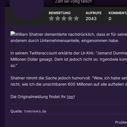
Zahl sei völlig falsch
BEWERTUNG
AUFRUFE
KOMMENT
2043
0
William Shatner
dementierte nachdrücklich, dass er für sein
anderem durch Unternehmensanteile, eingenommen habe.
In seinem Twitteraccount erklärte der Ur-Kirk: "Jemand Dum
Millionen Dollar gesagt. Dem ist jedoch nicht so. Irgendwie 
so."
Shatner nimmt die Sache jedoch humorvoll. "Wow, ich habe sehr
nicht, wie ich die unsichtbaren 600 Millionen auf alle aufteilen so
Die Originalmeldung findet Ihr
hier
!
Quelle:
treknews.de
Probl