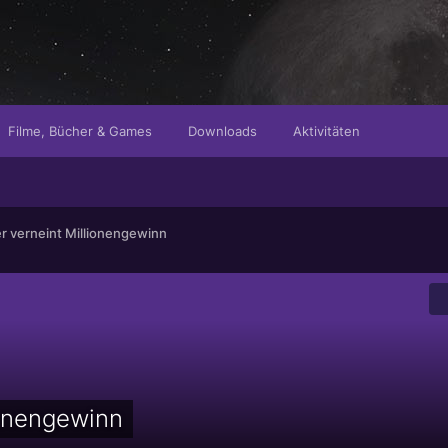
Filme, Bücher & Games
Downloads
Aktivitäten
r verneint Millionengewinn
ionengewinn