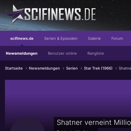
Der Geschmack den Ihr Gaumen verlangt!
scifinews.de
Serien & Episoden
Galerie
Forum
Newsmeldungen
Benutzer online
Rangliste
Startseite
Newsmeldungen
Serien
Star Trek (1966)
Shatne
Shatner verneint Mill