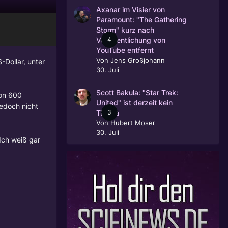
Axanar im Visier von
Paramount: "The Gathering
Storm" kurz nach
4
Veröffentlichung von
YouTube entfernt
Von
Jens Großjohann
-Dollar, unter
30. Juli
Scott Bakula: "Star Trek:
von 600
United" ist derzeit kein
jedoch nicht
3
Thema
Von
Hubert Moser
30. Juli
Ich weiß gar