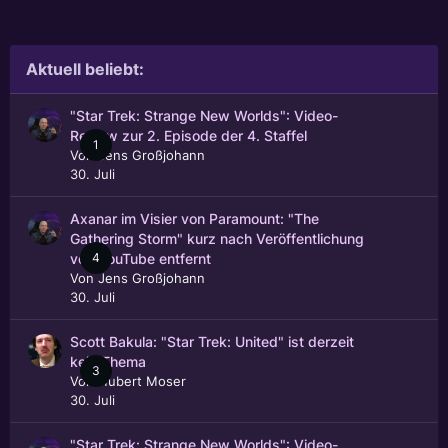
Aktuell beliebt:
"Star Trek: Strange New Worlds": Video-
Review zur 2. Episode der 4. Staffel
1
Von
Jens Großjohann
30. Juli
Axanar im Visier von Paramount: "The
Gathering Storm" kurz nach Veröffentlichung
4
von YouTube entfernt
Von
Jens Großjohann
30. Juli
Scott Bakula: "Star Trek: United" ist derzeit
kein Thema
3
Von
Hubert Moser
30. Juli
"Star Trek: Strange New Worlds": Video-