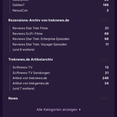
Galileo7
198
NexusCon
3
Rezensions-Archiv von treknews.de
459
Reviews Star Trek Filme
21
Reviews SciFi-Filme
69
Reviews Star Trek: Enterprise Episoden
98
Reviews Star Trek: Voyager Episoden
11
(und 8 weitere)
Treknews.de Artikelarchiv
894
Scifinews-TV
13
Scifinews-TV Sendungen
21
Artikel von treknews.de
246
Artikel von trekgames.de
34
(und 7 weitere)
News
356
Alle Kategorien anzeigen