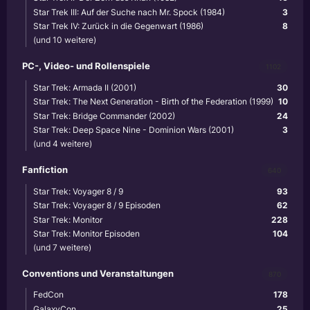
Star Trek III: Auf der Suche nach Mr. Spock (1984)
3
Star Trek IV: Zurück in die Gegenwart (1986)
8
(und 10 weitere)
PC-, Video- und Rollenspiele
1102
Star Trek: Armada II (2001)
30
Star Trek: The Next Generation - Birth of the Federation (1999)
10
Star Trek: Bridge Commander (2002)
24
Star Trek: Deep Space Nine - Dominion Wars (2001)
3
(und 4 weitere)
Fanfiction
640
Star Trek: Voyager 8 / 9
93
Star Trek: Voyager 8 / 9 Episoden
62
Star Trek: Monitor
228
Star Trek: Monitor Episoden
104
(und 7 weitere)
Conventions und Veranstaltungen
870
FedCon
178
GalaxyCon
25