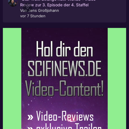
Review zur 3. Episode der 4. Staffel
0
Von
Jens Großjohann
vor 7 Stunden