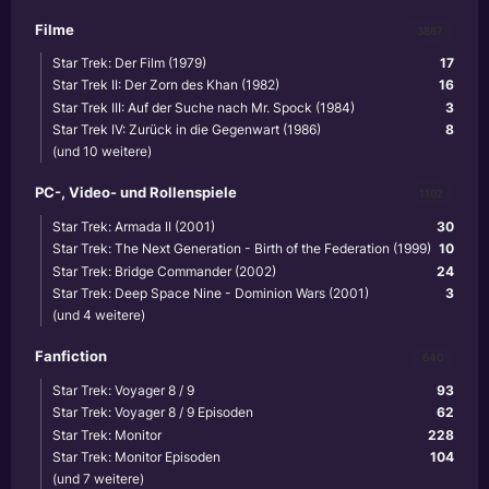
Filme
3867
Star Trek: Der Film (1979)
17
Star Trek II: Der Zorn des Khan (1982)
16
Star Trek III: Auf der Suche nach Mr. Spock (1984)
3
Star Trek IV: Zurück in die Gegenwart (1986)
8
(und 10 weitere)
PC-, Video- und Rollenspiele
1102
Star Trek: Armada II (2001)
30
Star Trek: The Next Generation - Birth of the Federation (1999)
10
Star Trek: Bridge Commander (2002)
24
Star Trek: Deep Space Nine - Dominion Wars (2001)
3
(und 4 weitere)
Fanfiction
640
Star Trek: Voyager 8 / 9
93
Star Trek: Voyager 8 / 9 Episoden
62
Star Trek: Monitor
228
Star Trek: Monitor Episoden
104
(und 7 weitere)