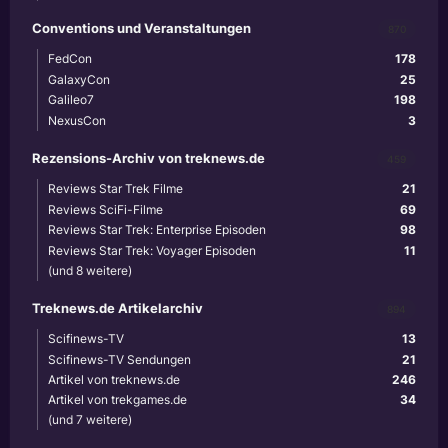
Conventions und Veranstaltungen
870
FedCon
178
GalaxyCon
25
Galileo7
198
NexusCon
3
Rezensions-Archiv von treknews.de
459
Reviews Star Trek Filme
21
Reviews SciFi-Filme
69
Reviews Star Trek: Enterprise Episoden
98
Reviews Star Trek: Voyager Episoden
11
(und 8 weitere)
Treknews.de Artikelarchiv
894
Scifinews-TV
13
Scifinews-TV Sendungen
21
Artikel von treknews.de
246
Artikel von trekgames.de
34
(und 7 weitere)