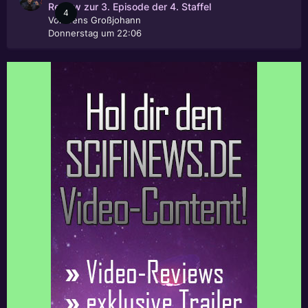
Review zur 3. Episode der 4. Staffel
4
Von
Jens Großjohann
Donnerstag um 22:06