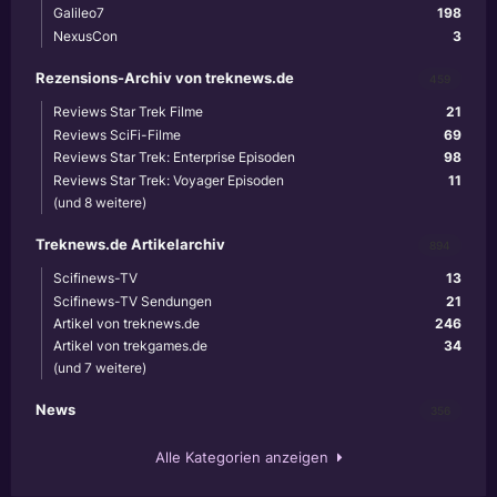
Galileo7
198
NexusCon
3
Rezensions-Archiv von treknews.de
459
Reviews Star Trek Filme
21
Reviews SciFi-Filme
69
Reviews Star Trek: Enterprise Episoden
98
Reviews Star Trek: Voyager Episoden
11
(und 8 weitere)
Treknews.de Artikelarchiv
894
Scifinews-TV
13
Scifinews-TV Sendungen
21
Artikel von treknews.de
246
Artikel von trekgames.de
34
(und 7 weitere)
News
356
Alle Kategorien anzeigen