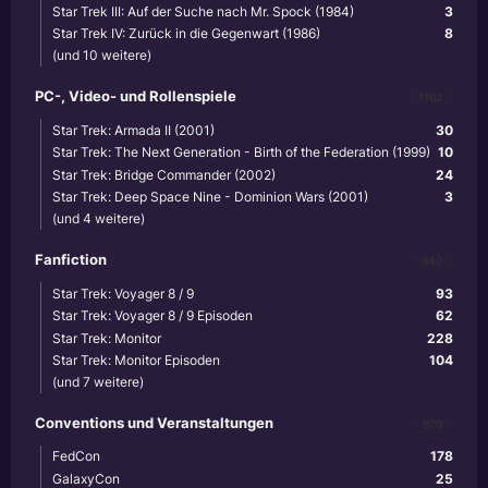
Star Trek III: Auf der Suche nach Mr. Spock (1984)
3
Star Trek IV: Zurück in die Gegenwart (1986)
8
(und 10 weitere)
PC-, Video- und Rollenspiele
1102
Star Trek: Armada II (2001)
30
Star Trek: The Next Generation - Birth of the Federation (1999)
10
Star Trek: Bridge Commander (2002)
24
Star Trek: Deep Space Nine - Dominion Wars (2001)
3
(und 4 weitere)
Fanfiction
640
Star Trek: Voyager 8 / 9
93
Star Trek: Voyager 8 / 9 Episoden
62
Star Trek: Monitor
228
Star Trek: Monitor Episoden
104
(und 7 weitere)
Conventions und Veranstaltungen
870
FedCon
178
GalaxyCon
25