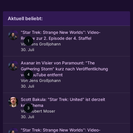
Aktuell beliebt:
"Star Trek: Strange New Worlds": Video-
Review zur 2. Episode der 4. Staffel
1
Von
Jens Großjohann
30. Juli
Axanar im Visier von Paramount: "The
Gathering Storm" kurz nach Veröffentlichung
4
von YouTube entfernt
Von
Jens Großjohann
30. Juli
Scott Bakula: "Star Trek: United" ist derzeit
kein Thema
3
Von
Hubert Moser
30. Juli
"Star Trek: Strange New Worlds": Video-