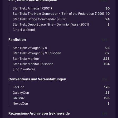
PC-, Video- und Rollenspiele
1102
Star Trek: Armada II (2001)
30
Star Trek: The Next Generation - Birth of the Federation (1999)
10
Star Trek: Bridge Commander (2002)
24
Star Trek: Deep Space Nine - Dominion Wars (2001)
3
(und 4 weitere)
Fanfiction
640
Star Trek: Voyager 8 / 9
93
Star Trek: Voyager 8 / 9 Episoden
62
Star Trek: Monitor
228
Star Trek: Monitor Episoden
104
(und 7 weitere)
Conventions und Veranstaltungen
870
FedCon
178
GalaxyCon
25
Galileo7
198
NexusCon
3
Rezensions-Archiv von treknews.de
459