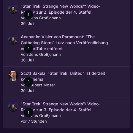
"Star Trek: Strange New Worlds": Video-
Review zur 2. Episode der 4. Staffel
1
Von
Jens Großjohann
30. Juli
Axanar im Visier von Paramount: "The
Gathering Storm" kurz nach Veröffentlichung
4
von YouTube entfernt
Von
Jens Großjohann
30. Juli
Scott Bakula: "Star Trek: United" ist derzeit
kein Thema
3
Von
Hubert Moser
30. Juli
"Star Trek: Strange New Worlds": Video-
Review zur 3. Episode der 4. Staffel
1
Von
Jens Großjohann
vor 7 Stunden