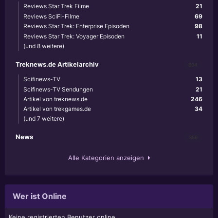
Reviews Star Trek Filme
21
Reviews SciFi-Filme
69
Reviews Star Trek: Enterprise Episoden
98
Reviews Star Trek: Voyager Episoden
11
(und 8 weitere)
Treknews.de Artikelarchiv
894
Scifinews-TV
13
Scifinews-TV Sendungen
21
Artikel von treknews.de
246
Artikel von trekgames.de
34
(und 7 weitere)
News
356
Alle Kategorien anzeigen
Wer ist Online
Keine registrierten Benutzer online.