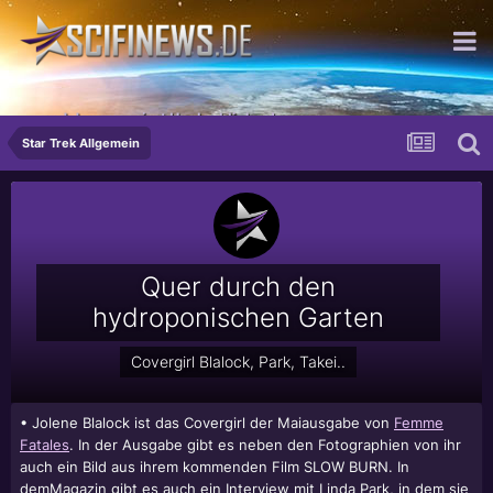
...und dann passiert Unglaubliches!
Star Trek Allgemein
Quer durch den
hydroponischen Garten
Covergirl Blalock, Park, Takei..
•
Jolene Blalock
ist das Covergirl der Maiausgabe von
Femme
Fatales
. In der Ausgabe gibt es neben den Fotographien von ihr
auch ein Bild aus ihrem kommenden Film SLOW BURN. In
demMagazin gibt es auch ein Interview mit
Linda Park
, in dem sie