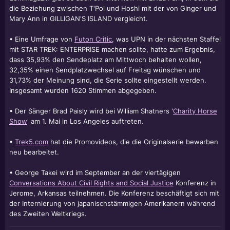
die Beziehung zwischen T'Pol und Hoshi mit der von Ginger und
Mary Ann in GILLIGAN'S ISLAND vergleicht.
• Eine Umfrage von
Futon Critic
, was UPN in der nächsten Staffel
mit STAR TREK: ENTERPRISE machen sollte, hatte zum Ergebnis,
dass 35,93% den Sendeplatz am Mittwoch behalten wollen,
32,35% einen Sendplatzwechsel auf Freitag wünschen und
31,73% der Meinung sind, die Serie sollte eingestellt werden.
Insgesamt wurden 1620 Stimmen abgegeben.
• Der Sänger Brad Paisly wird bei William Shatners '
Charity Horse
Show
' am 1. Mai in Los Angeles auftreten.
•
Trek5.com
hat die Promovideos, die die Originalserie bewarben
neu bearbeitet.
•
George Takei
wird im September an der viertägigen
Conversations About Civil Rights and Social Justice
Konferenz in
Jerome, Arkansas teilnehmen. Die Konferenz beschäftigt sich mit
der Internierung von japanischstämmigen Amerikanern während
des Zweiten Weltkriegs.