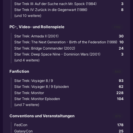
Star Trek III: Auf der Suche nach Mr. Spock (1984)
3
Star Trek IV: Zurück in die Gegenwart (1986)
8
(und 10 weitere)
PC-, Video- und Rollenspiele
1102
Star Trek: Armada II (2001)
30
Star Trek: The Next Generation - Birth of the Federation (1999)
10
Star Trek: Bridge Commander (2002)
24
Star Trek: Deep Space Nine - Dominion Wars (2001)
3
(und 4 weitere)
Fanfiction
640
Star Trek: Voyager 8 / 9
93
Star Trek: Voyager 8 / 9 Episoden
62
Star Trek: Monitor
228
Star Trek: Monitor Episoden
104
(und 7 weitere)
Conventions und Veranstaltungen
870
FedCon
178
GalaxyCon
25