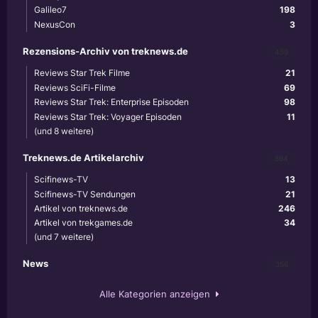
Galileo7
198
NexusCon
3
Rezensions-Archiv von treknews.de
459
Reviews Star Trek Filme
21
Reviews SciFi-Filme
69
Reviews Star Trek: Enterprise Episoden
98
Reviews Star Trek: Voyager Episoden
11
(und 8 weitere)
Treknews.de Artikelarchiv
894
Scifinews-TV
13
Scifinews-TV Sendungen
21
Artikel von treknews.de
246
Artikel von trekgames.de
34
(und 7 weitere)
News
356
Alle Kategorien anzeigen