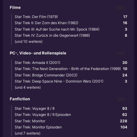
Filme
3867
Star Trek: Der Film (1979)
17
Star Trek II: Der Zorn des Khan (1982)
16
Star Trek III: Auf der Suche nach Mr. Spock (1984)
3
Star Trek IV: Zurück in die Gegenwart (1986)
8
(und 10 weitere)
PC-, Video- und Rollenspiele
1102
Star Trek: Armada II (2001)
30
Star Trek: The Next Generation - Birth of the Federation (1999)
10
Star Trek: Bridge Commander (2002)
24
Star Trek: Deep Space Nine - Dominion Wars (2001)
3
(und 4 weitere)
Fanfiction
640
Star Trek: Voyager 8 / 9
93
Star Trek: Voyager 8 / 9 Episoden
62
Star Trek: Monitor
228
Star Trek: Monitor Episoden
104
(und 7 weitere)