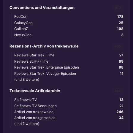
Conventions und Veranstaltungen
870
FedCon
178
GalaxyCon
25
Galileo7
198
NexusCon
3
Rezensions-Archiv von treknews.de
459
Reviews Star Trek Filme
21
Reviews SciFi-Filme
69
Reviews Star Trek: Enterprise Episoden
98
Reviews Star Trek: Voyager Episoden
11
(und 8 weitere)
Treknews.de Artikelarchiv
894
Scifinews-TV
13
Scifinews-TV Sendungen
21
Artikel von treknews.de
246
Artikel von trekgames.de
34
(und 7 weitere)