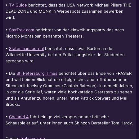
•
TV Guide
berichtet, dass das USA Network Michael Pillers THE
DEAD ZONE und MONK in Werbespots zusammen bewerben
wird.
•
StarTrek.com
berichtet von der einweihungsparty des nach
Ricardo Montalban benannten Theaters.
•
StatesmanJournal
berichtet, dass
LeVar Burton
an der
Willamette University bei der Entlassungsfeier der Studenten
sprechen wird.
• Die
St. Petersburg Times
berichtet über das Ende von FRASIER
und wirft einen Blick auf die erfolgreiche, aber oft übersehene
Sitcom mit Kaelsey Grammer (Captain Bateson). In den elf Jahren,
in der die Serie lief, waren viele hochkarätige Gaststars zu sehen
und als Anrufer zu hören, unter ihnen
Patrick Stewart
und Mel
Brooks.
•
Channel 4
führt einige viel versprechende britische
Schauspieler auf, unter ihnen auch Shinzon Darsteller Tom Hardy.
Quelle:
treknews.de