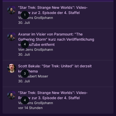
"Star Trek: Strange New Worlds": Video-
Review zur 2. Episode der 4. Staffel
1
Von
Jens Großjohann
30. Juli
Axanar im Visier von Paramount: "The
Gathering Storm" kurz nach Veröffentlichung
4
von YouTube entfernt
Von
Jens Großjohann
30. Juli
Scott Bakula: "Star Trek: United" ist derzeit
kein Thema
3
Von
Hubert Moser
30. Juli
"Star Trek: Strange New Worlds": Video-
Review zur 3. Episode der 4. Staffel
4
Von
Jens Großjohann
vor 14 Stunden