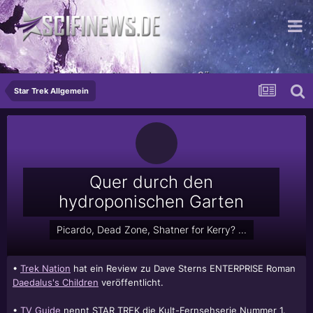
...mit dem einsamen Charme langsamer Sägen
Star Trek Allgemein
Quer durch den
hydroponischen Garten
Picardo, Dead Zone, Shatner for Kerry? ...
•
Trek Nation
hat ein Review zu Dave Sterns ENTERPRISE Roman
Daedalus's Children
veröffentlicht.
•
TV Guide
nennt STAR TREK die Kult-Fernsehserie Nummer 1.