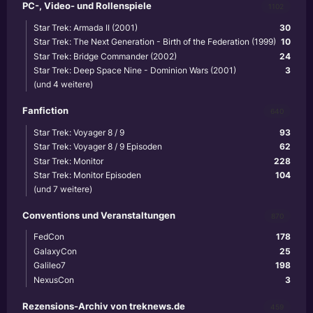
PC-, Video- und Rollenspiele
1102
Star Trek: Armada II (2001)
30
Star Trek: The Next Generation - Birth of the Federation (1999)
10
Star Trek: Bridge Commander (2002)
24
Star Trek: Deep Space Nine - Dominion Wars (2001)
3
(und 4 weitere)
Fanfiction
640
Star Trek: Voyager 8 / 9
93
Star Trek: Voyager 8 / 9 Episoden
62
Star Trek: Monitor
228
Star Trek: Monitor Episoden
104
(und 7 weitere)
Conventions und Veranstaltungen
870
FedCon
178
GalaxyCon
25
Galileo7
198
NexusCon
3
Rezensions-Archiv von treknews.de
459