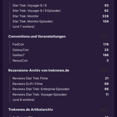
Star Trek: Voyager 8 / 9
93
Star Trek: Voyager 8 / 9 Episoden
62
Star Trek: Monitor
228
Star Trek: Monitor Episoden
104
(und 7 weitere)
Conventions und Veranstaltungen
870
FedCon
178
GalaxyCon
25
Galileo7
198
NexusCon
3
Rezensions-Archiv von treknews.de
459
Reviews Star Trek Filme
21
Reviews SciFi-Filme
69
Reviews Star Trek: Enterprise Episoden
98
Reviews Star Trek: Voyager Episoden
11
(und 8 weitere)
Treknews.de Artikelarchiv
894