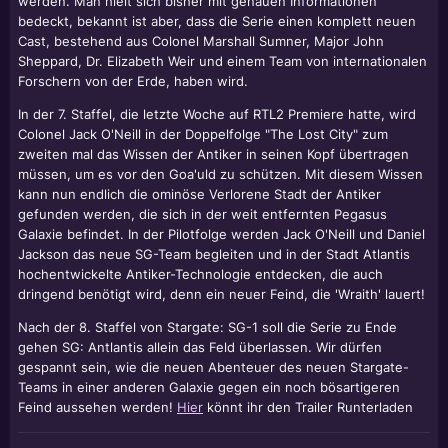
werden. Man hielt sich bisher mit genauen Informationen
bedeckt, bekannt ist aber, dass die Serie einen komplett neuen
Cast, bestehend aus Colonel Marshall Sumner, Major John
Sheppard, Dr. Elizabeth Weir und einem Team von internationalen
Forschern von der Erde, haben wird.
In der 7. Staffel, die letzte Woche auf RTL2 Premiere hatte, wird
Colonel Jack O'Neill in der Doppelfolge "The Lost City" zum
zweiten mal das Wissen der Antiker in seinen Kopf übertragen
müssen, um es vor den Goa'uld zu schützen. Mit diesem Wissen
kann nun endlich die ominöse Verlorene Stadt der Antiker
gefunden werden, die sich in der weit entfernten Pegasus
Galaxie befindet. In der Pilotfolge werden Jack O'Neill und Daniel
Jackson das neue SG-Team begleiten und in der Stadt Atlantis
hochentwickelte Antiker-Technologie entdecken, die auch
dringend benötigt wird, denn ein neuer Feind, die 'Wraith' lauert!
Nach der 8. Staffel von Stargate: SG-1 soll die Serie zu Ende
gehen SG: Antlantis allein das Feld überlassen. Wir dürfen
gespannt sein, wie die neuen Abenteuer des neuen Stargate-
Teams in einer anderen Galaxie gegen ein noch bösartigeren
Feind aussehen werden!
Hier
könnt ihr den Trailer Runterladen