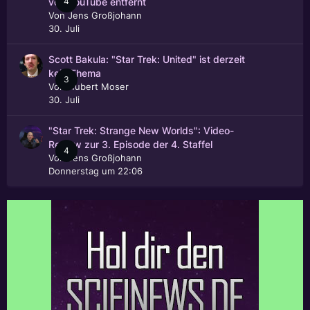
4
von YouTube entfernt
Von
Jens Großjohann
30. Juli
Scott Bakula: "Star Trek: United" ist derzeit
kein Thema
3
Von
Hubert Moser
30. Juli
"Star Trek: Strange New Worlds": Video-
Review zur 3. Episode der 4. Staffel
4
Von
Jens Großjohann
Donnerstag um 22:06