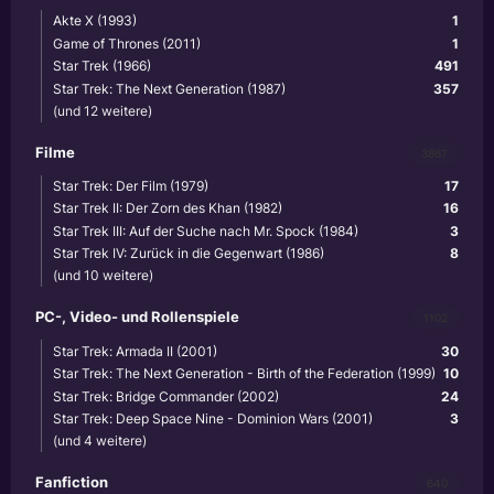
Akte X (1993)
1
Game of Thrones (2011)
1
Star Trek (1966)
491
Star Trek: The Next Generation (1987)
357
(und 12 weitere)
Filme
3867
Star Trek: Der Film (1979)
17
Star Trek II: Der Zorn des Khan (1982)
16
Star Trek III: Auf der Suche nach Mr. Spock (1984)
3
Star Trek IV: Zurück in die Gegenwart (1986)
8
(und 10 weitere)
PC-, Video- und Rollenspiele
1102
Star Trek: Armada II (2001)
30
Star Trek: The Next Generation - Birth of the Federation (1999)
10
Star Trek: Bridge Commander (2002)
24
Star Trek: Deep Space Nine - Dominion Wars (2001)
3
(und 4 weitere)
Fanfiction
640