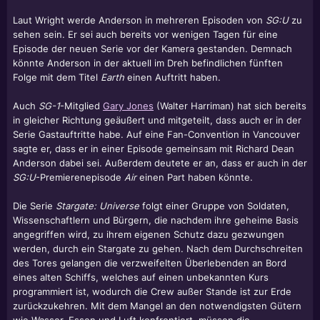
Laut Wright werde Anderson in mehreren Episoden von
SG:U
zu
sehen sein. Er sei auch bereits vor wenigen Tagen für eine
Episode der neuen Serie vor der Kamera gestanden. Demnach
könnte Anderson in der aktuell im Dreh befindlichen fünften
Folge mit dem Titel
Earth
einen Auftritt haben.
Auch
SG-1
-Mitglied
Gary Jones
(Walter Harriman) hat sich bereits
in gleicher Richtung geäußert und mitgeteilt, dass auch er in der
Serie Gastauftritte habe. Auf eine Fan-Convention in Vancouver
sagte er, dass er in einer Episode gemeinsam mit Richard Dean
Anderson dabei sei. Außerdem deutete er an, dass er auch in der
SG:U
-Premierenepisode
Air
einen Part haben könnte.
Die Serie
Stargate: Universe
folgt einer Gruppe von Soldaten,
Wissenschaftlern und Bürgern, die nachdem ihre geheime Basis
angegriffen wird, zu ihrem eigenen Schutz dazu gezwungen
werden, durch ein Stargate zu gehen. Nach dem Durchschreiten
des Tores gelangen die verzweifelten Überlebenden an Bord
eines alten Schiffs, welches auf einen unbekannten Kurs
programmiert ist, wodurch die Crew außer Stande ist zur Erde
zurückzukehren. Mit dem Mangel an den notwendigsten Gütern