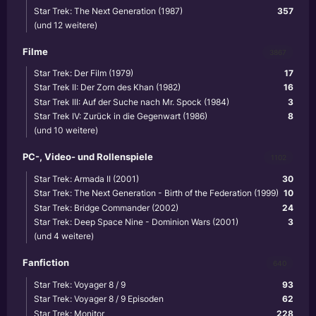
Star Trek: The Next Generation (1987)
357
(und 12 weitere)
Filme
3867
Star Trek: Der Film (1979)
17
Star Trek II: Der Zorn des Khan (1982)
16
Star Trek III: Auf der Suche nach Mr. Spock (1984)
3
Star Trek IV: Zurück in die Gegenwart (1986)
8
(und 10 weitere)
PC-, Video- und Rollenspiele
1102
Star Trek: Armada II (2001)
30
Star Trek: The Next Generation - Birth of the Federation (1999)
10
Star Trek: Bridge Commander (2002)
24
Star Trek: Deep Space Nine - Dominion Wars (2001)
3
(und 4 weitere)
Fanfiction
640
Star Trek: Voyager 8 / 9
93
Star Trek: Voyager 8 / 9 Episoden
62
Star Trek: Monitor
228