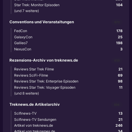
Star Trek: Monitor Episoden
104
(und 7 weitere)
Conventions und Veranstaltungen
870
FedCon
178
GalaxyCon
25
Galileo7
198
NexusCon
3
Rezensions-Archiv von treknews.de
459
Reviews Star Trek Filme
21
Reviews SciFi-Filme
69
Reviews Star Trek: Enterprise Episoden
98
Reviews Star Trek: Voyager Episoden
11
(und 8 weitere)
Treknews.de Artikelarchiv
894
Scifinews-TV
13
Scifinews-TV Sendungen
21
Artikel von treknews.de
246
Artikel von trekgames.de
34