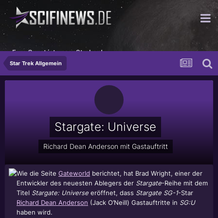
Eure Gunst ist unser Streben!
Star Trek Allgemein
Stargate: Universe
Richard Dean Anderson mit Gastauftritt
Wie die Seite
Gateworld
berichtet, hat Brad Wright, einer der
Entwickler des neuesten Ablegers der
Stargate
-Reihe mit dem
Titel
Stargate: Universe
eröffnet, dass
Stargate SG-1
-Star
Richard Dean Anderson
(Jack O’Neill) Gastauftritte in
SG:U
haben wird.